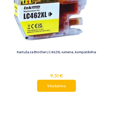
Kartuša za Brother LC462XL rumena, kompatibilna
9,31
€
V košarico