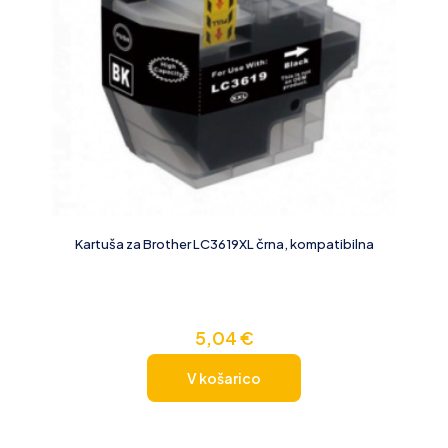
Kartuša za Brother LC3619XL črna, kompatibilna
5,04
€
V košarico