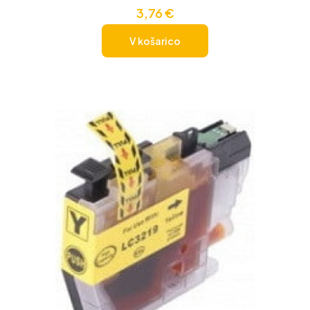
3,76
€
V košarico