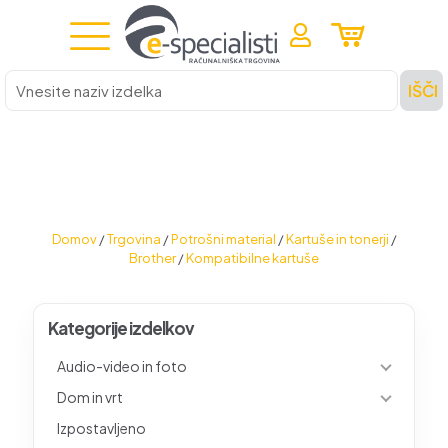
Vnesite
IŠČI
naziv
izdelka
Domov
/
Trgovina
/
Potrošni material
/
Kartuše in tonerji
/
Brother
/
Kompatibilne kartuše
Kategorije izdelkov
Audio-video in foto
Dom in vrt
Izpostavljeno