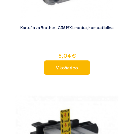
Kartuša za Brother LC3619XL modra, kompatibilna
5,04
€
V košarico