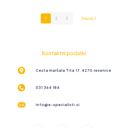
1
2
3
Naprej
Kontaktni podatki
Cesta maršala Tita 17, 4270 Jesenice
031 364 184
info@e-specialisti.si