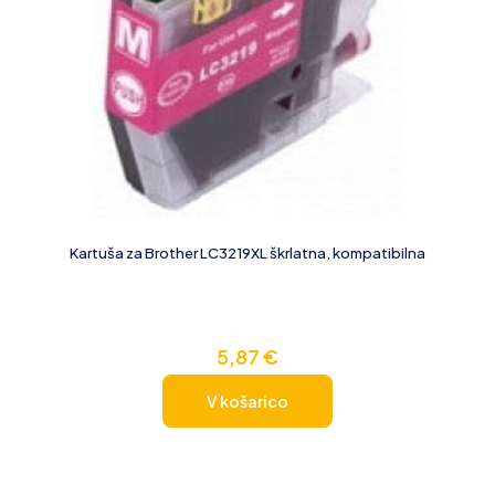
Kartuša za Brother LC3219XL škrlatna, kompatibilna
5,87
€
V košarico