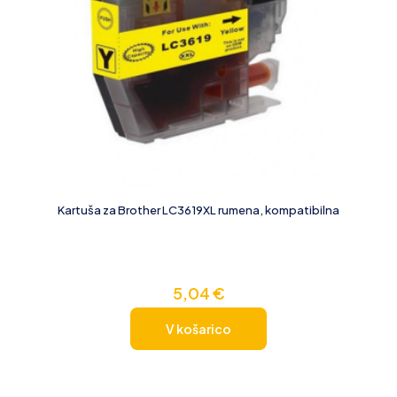
Kartuša za Brother LC3619XL rumena, kompatibilna
5,04
€
V košarico