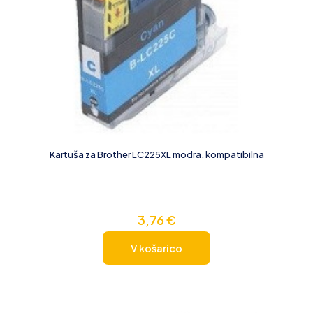
Kartuša za Brother LC225XL modra, kompatibilna
3,76
€
V košarico