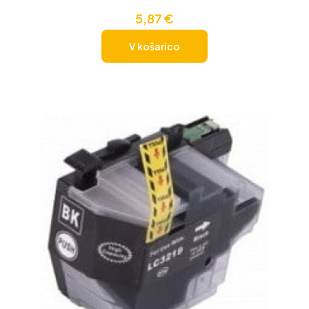
5,87
€
V košarico