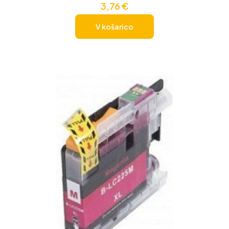
3,76
€
V košarico