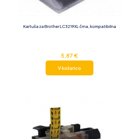
Kartuša za Brother LC3219XL črna, kompatibilna
5,87
€
V košarico