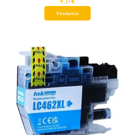
9,31
€
V košarico