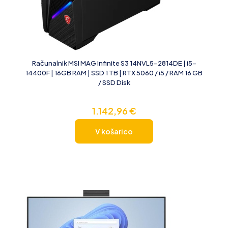
Računalnik MSI MAG Infinite S3 14NVL5-2814DE | i5-
14400F | 16GB RAM | SSD 1 TB | RTX 5060 / i5 / RAM 16 GB
/ SSD Disk
1.142,96
€
V košarico