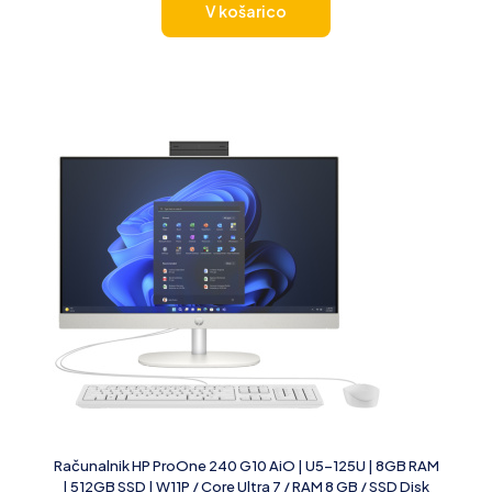
V košarico
Računalnik HP ProOne 240 G10 AiO | U5-125U | 8GB RAM
| 512GB SSD | W11P / Core Ultra 7 / RAM 8 GB / SSD Disk