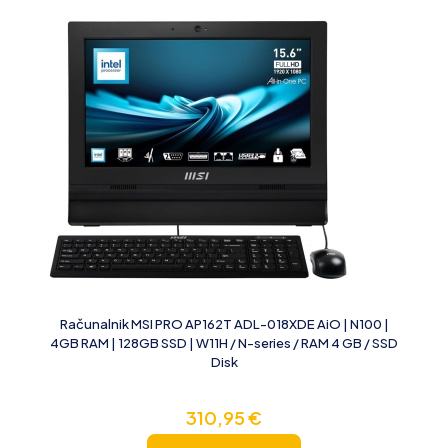
Računalnik MSI PRO AP162T ADL-018XDE AiO | N100 |
4GB RAM | 128GB SSD | W11H / N-series / RAM 4 GB / SSD
Disk
310,95
€