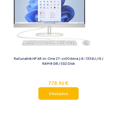
Računalnik HP All-in-One 27-cr0046na | i5-1334U / i5 /
RAM 8 GB / SSD Disk
778,96
€
V košarico