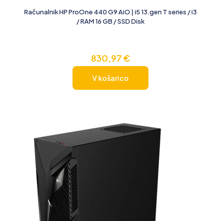
Računalnik HP ProOne 440 G9 AiO | i5 13.gen T series / i3
/ RAM 16 GB / SSD Disk
830,97
€
V košarico