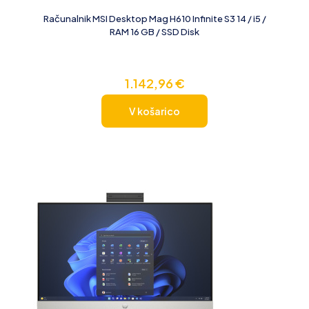
Računalnik MSI Desktop Mag H610 Infinite S3 14 / i5 /
RAM 16 GB / SSD Disk
1.142,96
€
V košarico