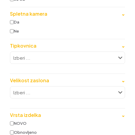
Spletna kamera
⌄
Da
Ne
Tipkovnica
⌄
Velikost zaslona
⌄
Vrsta izdelka
⌄
NOVO
Obnovljeno