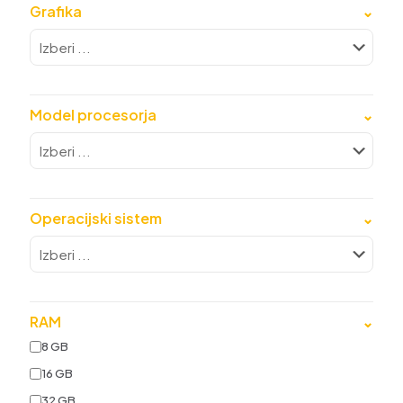
Grafika
⌄
Model procesorja
⌄
Operacijski sistem
⌄
RAM
⌄
8 GB
16 GB
32 GB