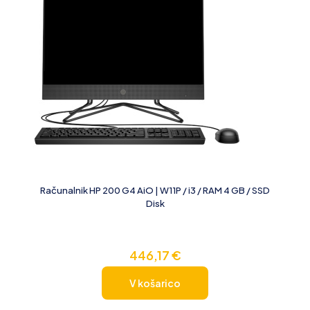
Računalnik HP 200 G4 AiO | W11P / i3 / RAM 4 GB / SSD
Disk
446,17
€
V košarico