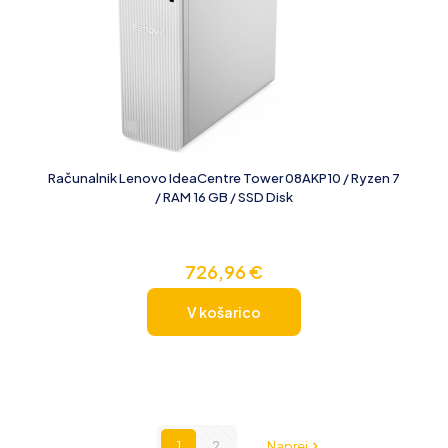
Računalnik Lenovo IdeaCentre Tower 08AKP10 / Ryzen 7
/ RAM 16 GB / SSD Disk
726,96
€
V košarico
1
2
Naprej