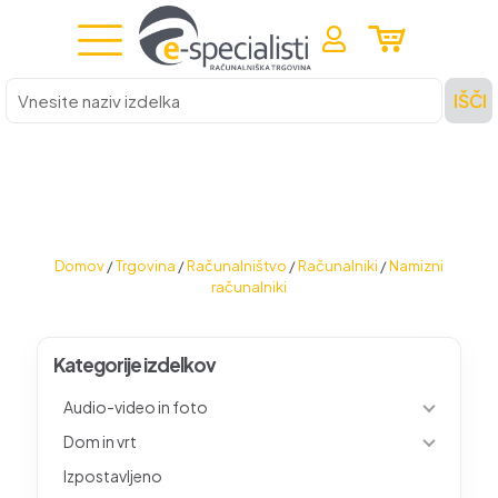
Vnesite
IŠČI
naziv
izdelka
Domov
/
Trgovina
/
Računalništvo
/
Računalniki
/
Namizni
računalniki
Kategorije izdelkov
Audio-video in foto
Dom in vrt
Izpostavljeno