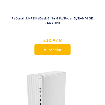
Računalnik HP EliteDesk 8 Mini G1A / Ryzen 5 / RAM 16 GB
/ SSD Disk
830,97
€
V košarico