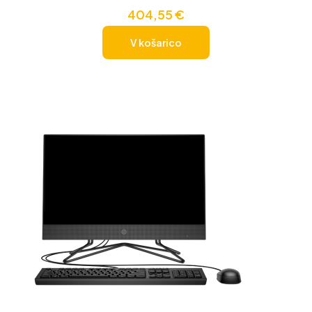
404,55
€
V košarico