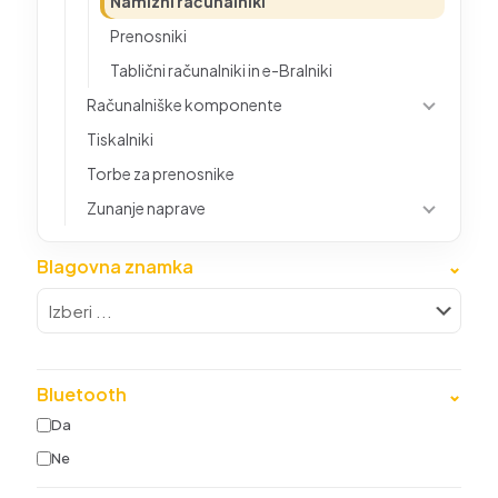
Namizni računalniki
Prenosniki
Tablični računalniki in e-Bralniki
Računalniške komponente
Tiskalniki
Torbe za prenosnike
Zunanje naprave
Blagovna znamka
⌄
Bluetooth
⌄
Da
Ne