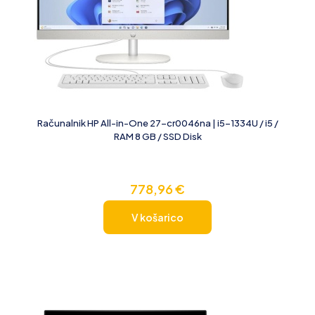
Računalnik HP All-in-One 27-cr0046na | i5-1334U / i5 /
RAM 8 GB / SSD Disk
778,96
€
V košarico