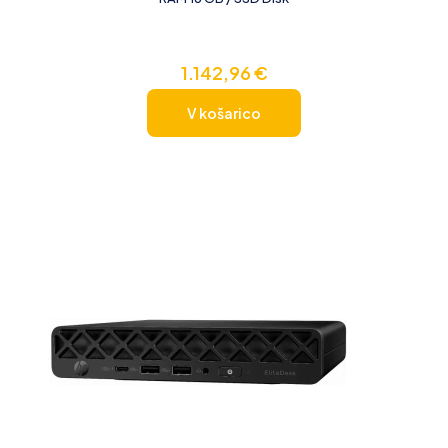
1.142,96
€
V košarico