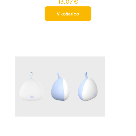
13,07
€
V košarico