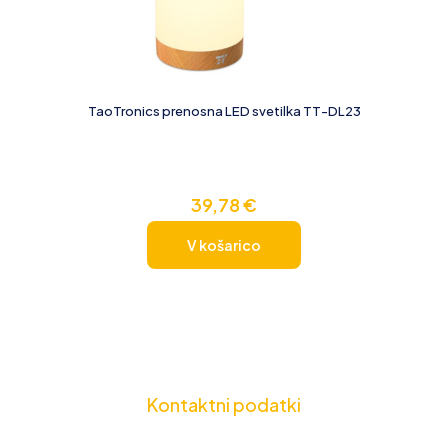
TaoTronics prenosna LED svetilka TT-DL23
39,78
€
V košarico
Kontaktni podatki