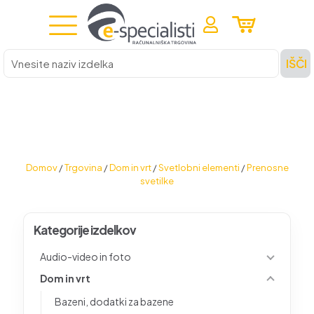
Vnesite
IŠČI
naziv
izdelka
Domov
/
Trgovina
/
Dom in vrt
/
Svetlobni elementi
/
Prenosne
svetilke
Kategorije izdelkov
Audio-video in foto
Dom in vrt
Bazeni, dodatki za bazene