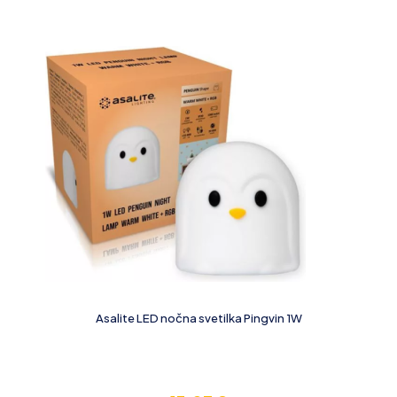
Asalite LED nočna svetilka Pingvin 1W