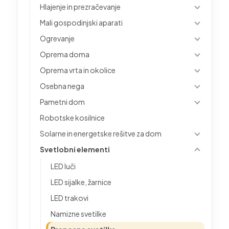
Hlajenje in prezračevanje
Mali gospodinjski aparati
Ogrevanje
Oprema doma
Oprema vrta in okolice
Osebna nega
Pametni dom
Robotske kosilnice
Solarne in energetske rešitve za dom
Svetlobni elementi
LED luči
LED sijalke, žarnice
LED trakovi
Namizne svetilke