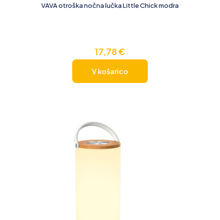
VAVA otroška nočna lučka Little Chick modra
17,78
€
V košarico