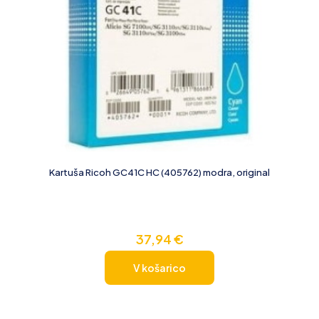
Kartuša Ricoh GC41C HC (405762) modra, original
37,94
€
V košarico