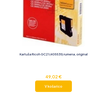
Kartuša Ricoh GC21 (405535) rumena, original
49,02
€
V košarico