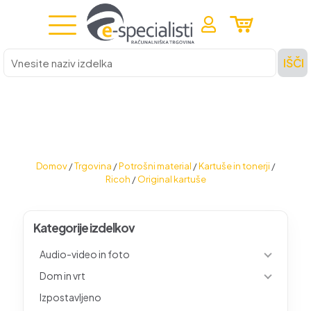
Vnesite
IŠČI
naziv
izdelka
Domov
/
Trgovina
/
Potrošni material
/
Kartuše in tonerji
/
Ricoh
/
Original kartuše
Kategorije izdelkov
Audio-video in foto
Dom in vrt
Izpostavljeno