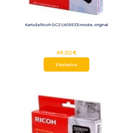
Kartuša Ricoh GC21 (405533) modra, original
49,02
€
V košarico