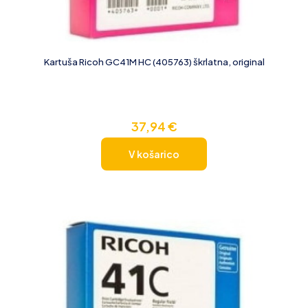
Kartuša Ricoh GC41M HC (405763) škrlatna, original
37,94
€
V košarico