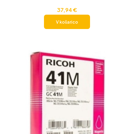
37,94
€
V košarico