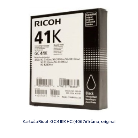
Kartuša Ricoh GC41BK HC (405761) črna, original