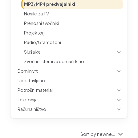
MP3/MP4 predvajalniki
Nosilci za TV
Prenosni zvočniki
Projektorji
Radio/Gramofoni
Slušalke
Zvočni sistemi za domači kino
Dom in vrt
Izpostavljeno
Potrošni material
Telefonija
Računalništvo