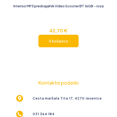
Intenso MP3 predvajalnik Video Scooter BT 16GB – roza
42,70
€
V košarico
Kontaktni podatki
Cesta maršala Tita 17, 4270 Jesenice
031 364 184