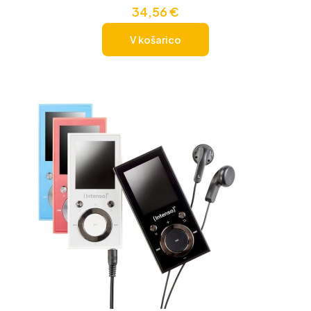
34,56
€
V košarico