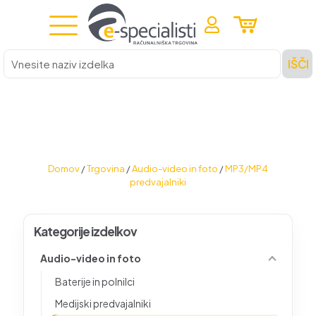
Vnesite
IŠČI
naziv
izdelka
Domov
/
Trgovina
/
Audio-video in foto
/
MP3/MP4
predvajalniki
Kategorije izdelkov
Audio-video in foto
Baterije in polnilci
Medijski predvajalniki