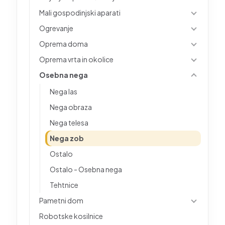
Mali gospodinjski aparati
Ogrevanje
Oprema doma
Oprema vrta in okolice
Osebna nega
Nega las
Nega obraza
Nega telesa
Nega zob
Ostalo
Ostalo - Osebna nega
Tehtnice
Pametni dom
Robotske kosilnice