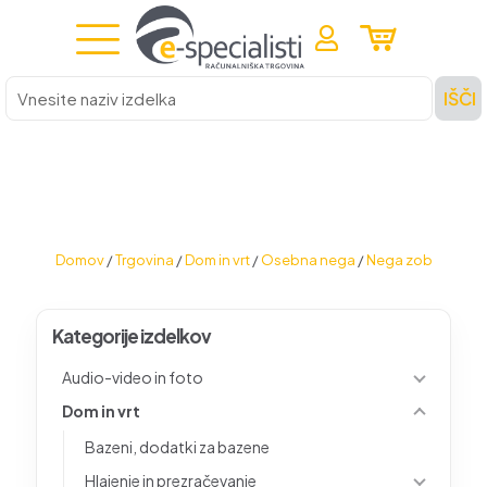
Vnesite
IŠČI
naziv
izdelka
Domov
/
Trgovina
/
Dom in vrt
/
Osebna nega
/
Nega zob
Kategorije izdelkov
Audio-video in foto
Dom in vrt
Bazeni, dodatki za bazene
Hlajenje in prezračevanje