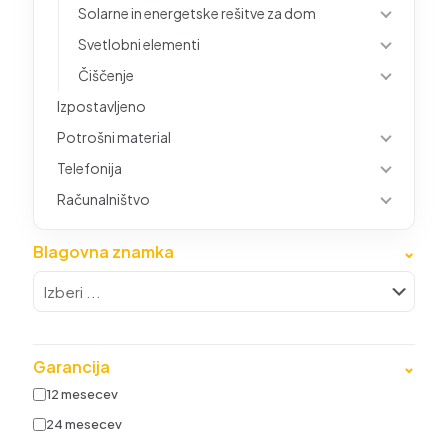
Solarne in energetske rešitve za dom
Svetlobni elementi
Čiščenje
Izpostavljeno
Potrošni material
Telefonija
Računalništvo
Blagovna znamka
⌄
Garancija
⌄
12 mesecev
24 mesecev