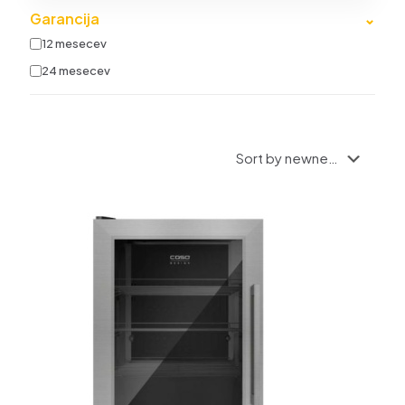
Garancija
⌄
12 mesecev
24 mesecev