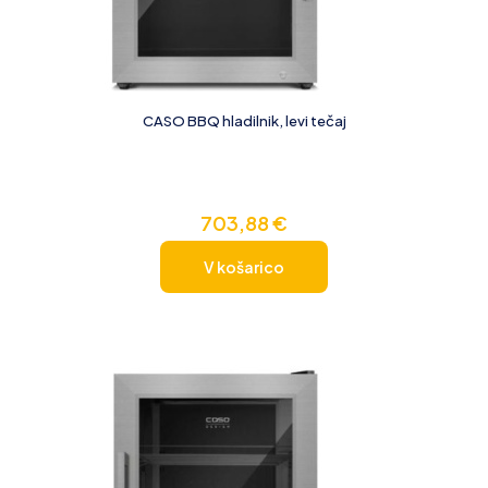
CASO BBQ hladilnik, levi tečaj
703,88
€
V košarico