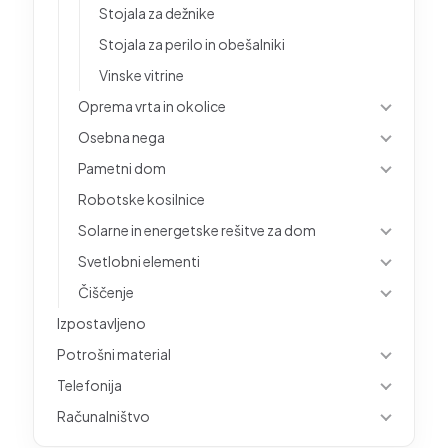
Stojala za dežnike
Stojala za perilo in obešalniki
Vinske vitrine
Oprema vrta in okolice
Osebna nega
Pametni dom
Robotske kosilnice
Solarne in energetske rešitve za dom
Svetlobni elementi
Čiščenje
Izpostavljeno
Potrošni material
Telefonija
Računalništvo