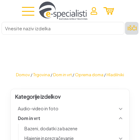
Vnesite
IŠČI
naziv
izdelka
Domov
/
Trgovina
/
Dom in vrt
/
Oprema doma
/
Hladilniki
Kategorije izdelkov
Audio-video in foto
Dom in vrt
Bazeni, dodatki za bazene
Hlajenje in prezračevanje