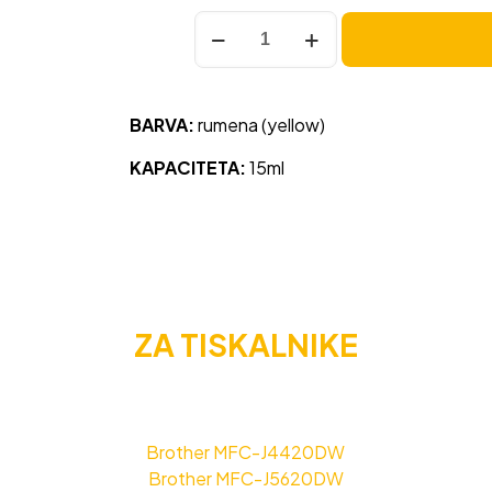
Kartuša
za
Brother
LC225XL
BARVA:
rumena (yellow)
rumena,
kompatibilna
KAPACITETA:
15ml
količina
ZA TISKALNIKE
Brother MFC-J4420DW
Brother MFC-J5620DW