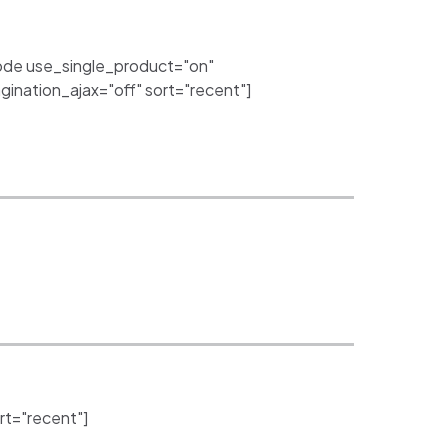
de use_single_product="on"
nation_ajax="off" sort="recent"]
t="recent"]