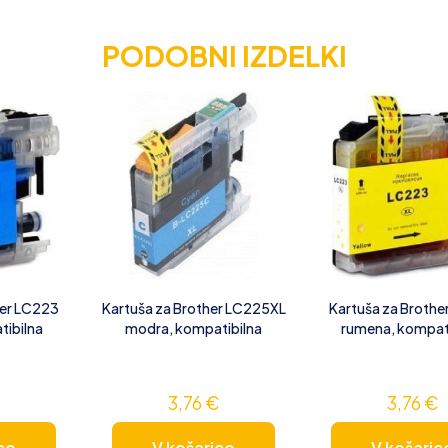
PODOBNI IZDELKI
her LC223
Kartuša za Brother LC225XL
Kartuša za Brothe
ibilna
modra, kompatibilna
rumena, kompat
€
3,76
€
3,76
€
co
V košarico
V košaric