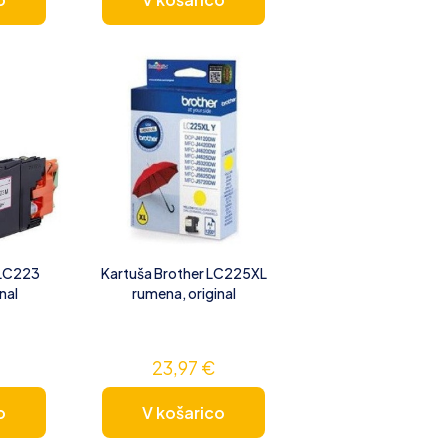
 LC223
Kartuša Brother LC225XL
inal
rumena, original
23,97
€
o
V košarico