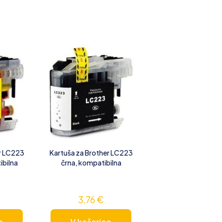
r LC223
Kartuša za Brother LC223
ibilna
črna, kompatibilna
3,76
€
o
V košarico