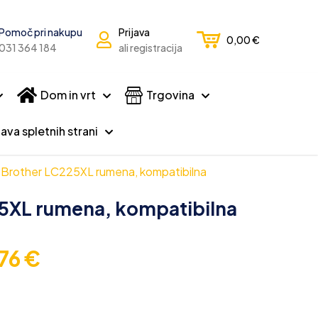
Pomoč pri nakupu
Prijava
0,00
€
031 364 184
ali registracija
Dom in vrt
Trgovina
ava spletnih strani
 Brother LC225XL rumena, kompatibilna
25XL rumena, kompatibilna
,76
€