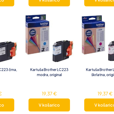
C223 črna,
Kartuša Brother LC223
Kartuša Brother
modra, original
škrlatna, orig
€
19,37
€
19,37
€
co
V košarico
V košaric