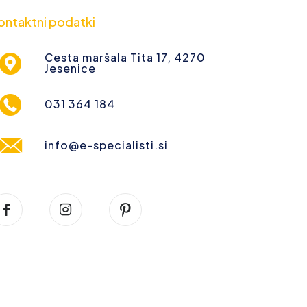
ontaktni podatki
Cesta maršala Tita 17, 4270
Jesenice
031 364 184
info@e-specialisti.si