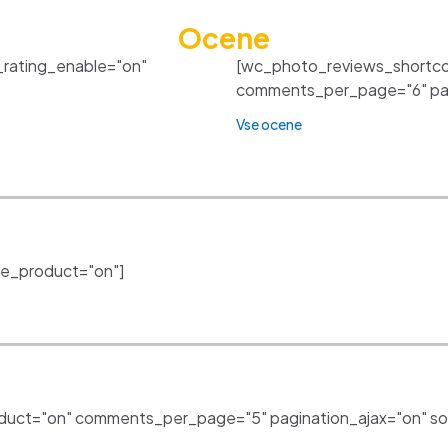
Ocene
_rating_enable="on"
[wc_photo_reviews_shortco
comments_per_page="6" pagi
Vse ocene
e_product="on"]
uct="on" comments_per_page="5" pagination_ajax="on" sor