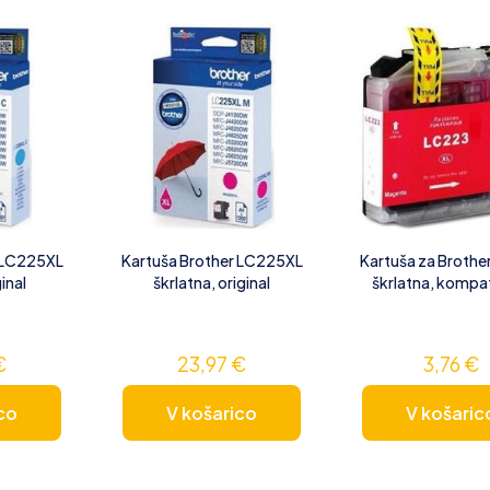
 LC225XL
Kartuša Brother LC225XL
Kartuša za Brothe
inal
škrlatna, original
škrlatna, kompat
€
23,97
€
3,76
€
co
V košarico
V košaric