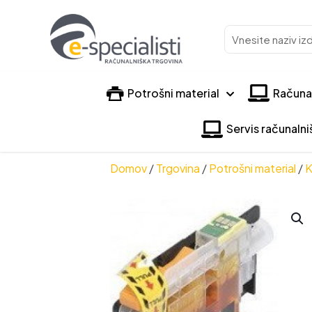
Vnesite
naziv
izdelka
Potrošni material
Računa
Servis računaln
Domov
/
Trgovina
/
Potrošni material
/
K