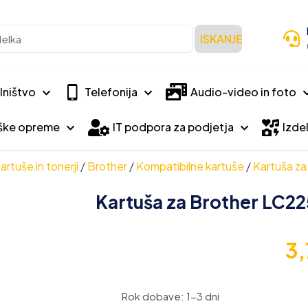
ISKANJE
lništvo
Telefonija
Audio-video in foto
iške opreme
IT podpora za podjetja
Izdel
artuše in tonerji
/
Brother
/
Kompatibilne kartuše
/
Kartuša za
Kartuša za Brother LC2
3
Rok dobave: 1-3 dni