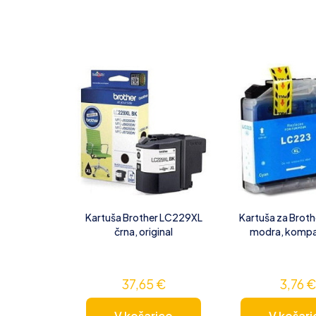
Kartuša Brother LC229XL
Kartuša za Brot
črna, original
modra, kompat
37,65
€
3,76
V košarico
V košari