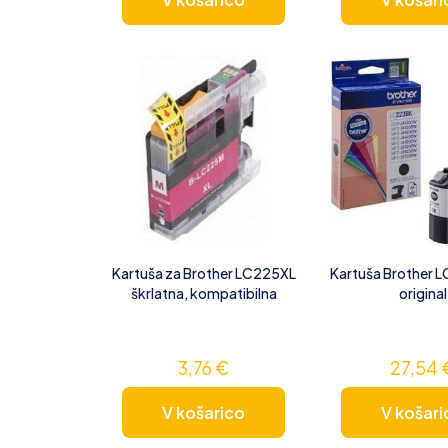
Kartuša za Brother LC225XL
Kartuša Brother L
škrlatna, kompatibilna
original
3,76
€
27,54
V košarico
V košari