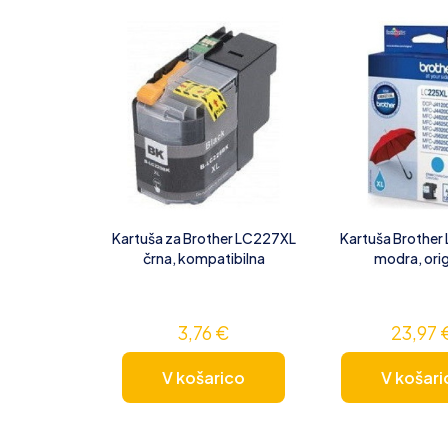
Kartuša za Brother LC227XL
Kartuša Brother
črna, kompatibilna
modra, orig
3,76
€
23,97
V košarico
V košari