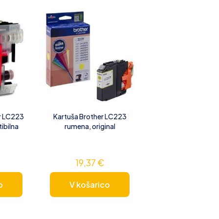
r LC223
Kartuša Brother LC223
ibilna
rumena, original
19,37
€
o
V košarico