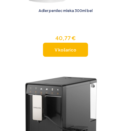
Adler penilec mleka 300ml bel
40,77
€
V košarico