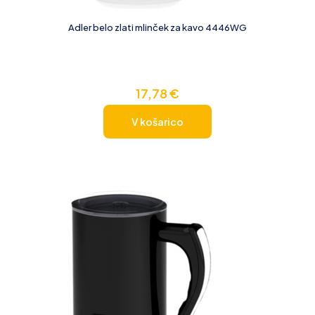
Adler belo zlati mlinček za kavo 4446WG
17,78
€
V košarico