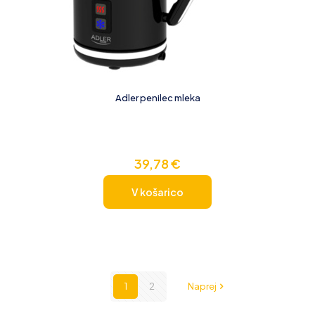
Adler penilec mleka
39,78
€
V košarico
1
2
Naprej