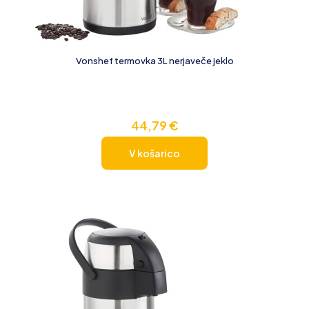
Vonshef termovka 3L nerjaveče jeklo
44,79
€
V košarico