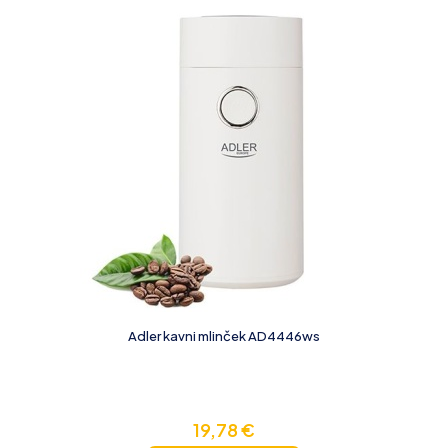
Adler kavni mlinček AD4446ws
19,78
€