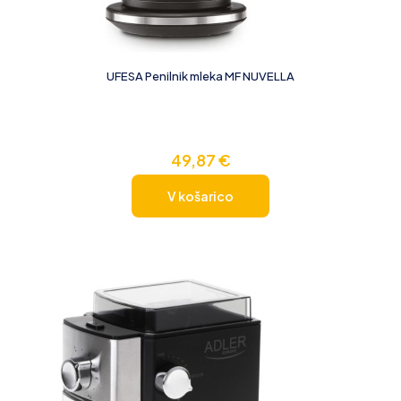
UFESA Penilnik mleka MF NUVELLA
49,87
€
V košarico