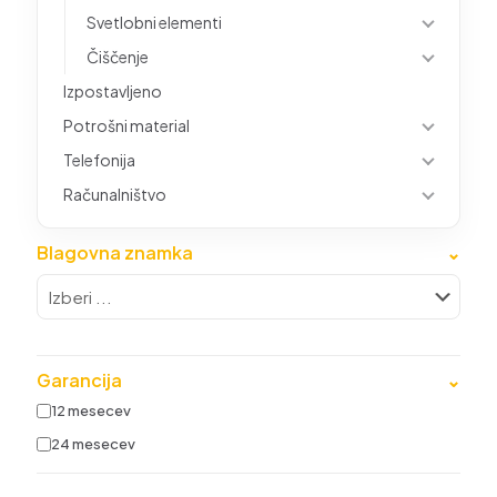
Svetlobni elementi
Čiščenje
Izpostavljeno
Potrošni material
Telefonija
Računalništvo
Blagovna znamka
⌄
Garancija
⌄
12 mesecev
24 mesecev