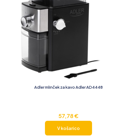
Adler mlinček za kavo Adler AD4448
57,78
€
V košarico