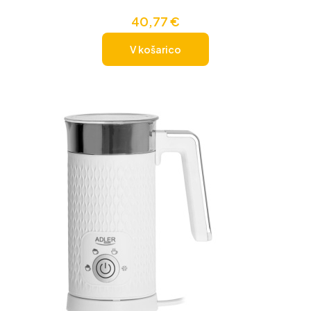
40,77
€
V košarico