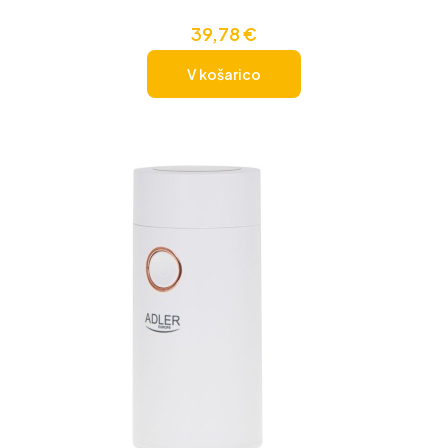
39,78
€
V košarico