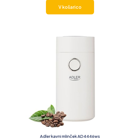
V košarico
Adler kavni mlinček AD4446ws