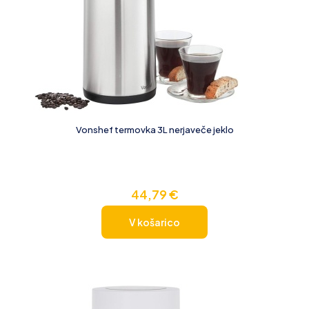
Vonshef termovka 3L nerjaveče jeklo
44,79
€
V košarico