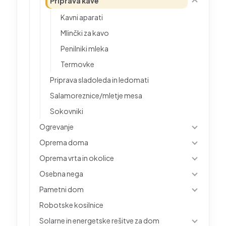
Priprava kave
Kavni aparati
Mlinčki za kavo
Penilniki mleka
Termovke
Priprava sladoleda in ledomati
Salamoreznice/mletje mesa
Sokovniki
Ogrevanje
Oprema doma
Oprema vrta in okolice
Osebna nega
Pametni dom
Robotske kosilnice
Solarne in energetske rešitve za dom