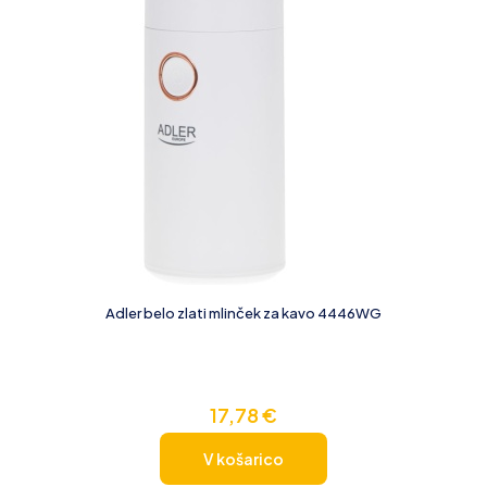
Adler belo zlati mlinček za kavo 4446WG
17,78
€
V košarico