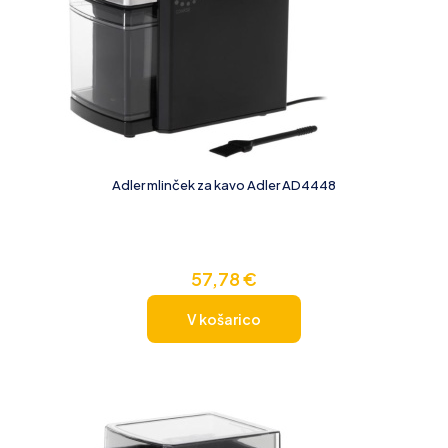
Adler mlinček za kavo Adler AD4448
57,78
€
V košarico