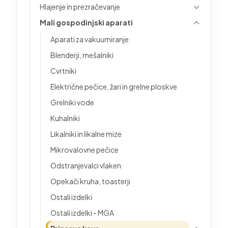
Hlajenje in prezračevanje
Mali gospodinjski aparati
Aparati za vakuumiranje
Blenderji, mešalniki
Cvrtniki
Električne pečice, žari in grelne ploskve
Grelniki vode
Kuhalniki
Likalniki in likalne mize
Mikrovalovne pečice
Odstranjevalci vlaken
Opekači kruha, toasterji
Ostali izdelki
Ostali izdelki - MGA