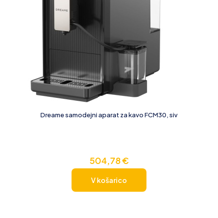
Dreame samodejni aparat za kavo FCM30, siv
504,78
€
V košarico