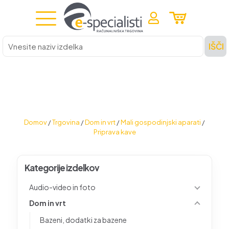
Vnesite
IŠČI
naziv
izdelka
Domov
/
Trgovina
/
Dom in vrt
/
Mali gospodinjski aparati
/
Priprava kave
Kategorije izdelkov
Audio-video in foto
Dom in vrt
Bazeni, dodatki za bazene