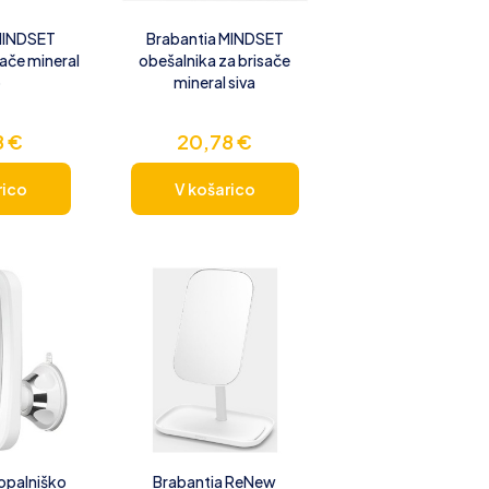
MINDSET
Brabantia MINDSET
sače mineral
obešalnika za brisače
o
mineral siva
8
€
20,78
€
rico
V košarico
opalniško
Brabantia ReNew