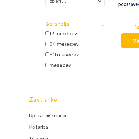
podstavek
Garancija
⌄
1
12 mesecev
V 
24 mesecev
60 mesecev
mesecev
Za stranke
Uporabniški račun
Košarica
Trgovina