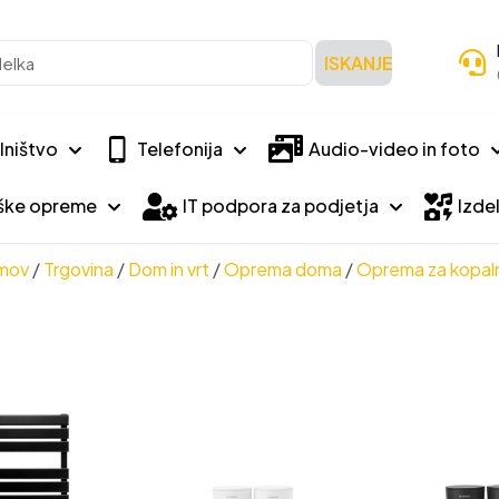
ISKANJE
lništvo
Telefonija
Audio-video in foto
iške opreme
IT podpora za podjetja
Izdel
mov
/
Trgovina
/
Dom in vrt
/
Oprema doma
/
Oprema za kopal