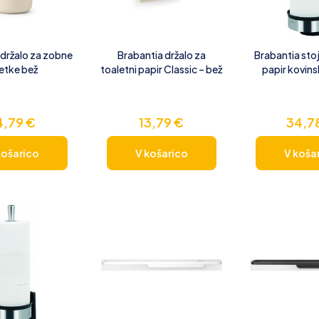
 držalo za zobne
Brabantia držalo za
Brabantia sto
etke bež
toaletni papir Classic – bež
papir kovins
4,79
€
13,79
€
34,7
košarico
V košarico
V koša