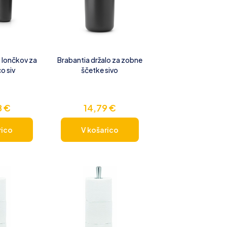
3 lončkov za
Brabantia držalo za zobne
o siv
ščetke sivo
8
€
14,79
€
rico
V košarico