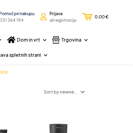
Pomoč pri nakupu
Prijava
0,00
€
031 364 184
ali registracija
Dom in vrt
Trgovina
ava spletnih strani
nice