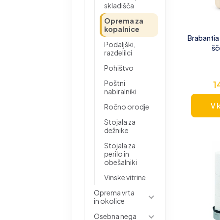
skladišča
Oprema za
kopalnice
Brabantia
Podaljški,
šč
razdelilci
Pohištvo
1
Poštni
nabiralniki
V 
Ročno orodje
Stojala za
dežnike
Stojala za
perilo in
obešalniki
Vinske vitrine
Oprema vrta
in okolice
Osebna nega