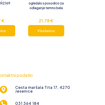
CR2169
ogledalo s posodico za
odlaganje temno bela
7
€
21,78
€
rico
V košarico
ontaktni podatki
Cesta maršala Tita 17, 4270
Jesenice
031 364 184