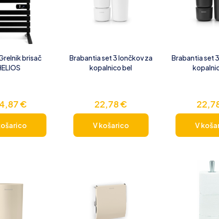
relnik brisač
Brabantia set 3 lončkov za
Brabantia set 
HELIOS
kopalnico bel
kopalnic
74,87
€
22,78
€
22,7
košarico
V košarico
V koša