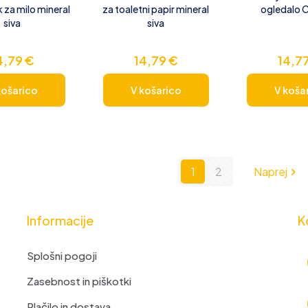
 za milo mineral
za toaletni papir mineral
ogledalo 
siva
siva
4,79
€
14,79
€
14,7
košarico
V košarico
V koša
1
2
Naprej
Informacije
K
Splošni pogoji
Zasebnost in piškotki
Plačilo in dostava