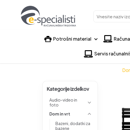
Vnesite
naziv
izdelka
Potrošni material
Računa
Servis računaln
Do
Kategorije izdelkov
Audio-video in
foto
Dom in vrt
Bazeni, dodatki za
bazene