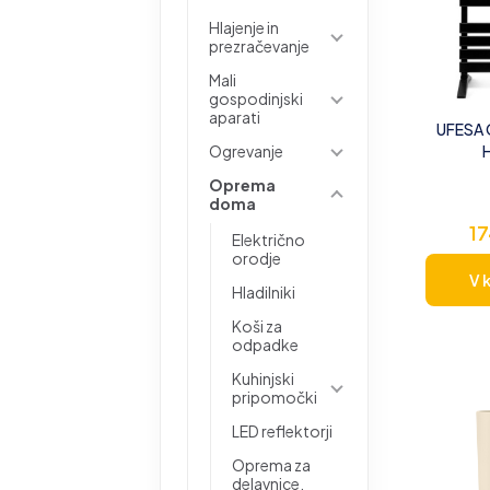
Hlajenje in
prezračevanje
Mali
gospodinjski
aparati
UFESA G
Ogrevanje
Oprema
doma
1
Električno
orodje
V 
Hladilniki
Koši za
odpadke
Kuhinjski
pripomočki
LED reflektorji
Oprema za
delavnice,