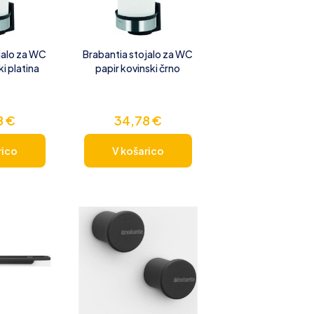
jalo za WC
Brabantia stojalo za WC
ki platina
papir kovinski črno
8
€
34,78
€
rico
V košarico