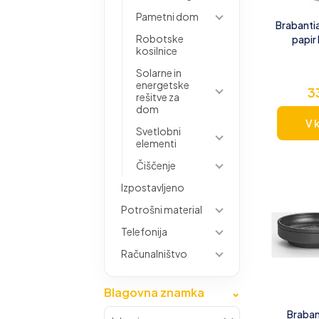
Pametni dom
Brabanti
Robotske
papir 
kosilnice
Solarne in
energetske
3
rešitve za
dom
V 
Svetlobni
elementi
Čiščenje
Izpostavljeno
Potrošni material
Telefonija
Računalništvo
Blagovna znamka
⌄
Braban