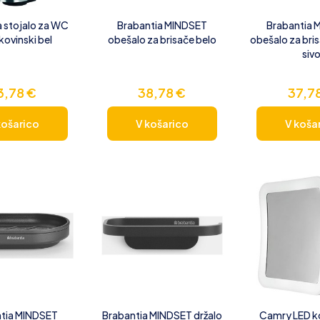
a stojalo za WC
Brabantia MINDSET
Brabantia 
kovinski bel
obešalo za brisače belo
obešalo za bri
siv
3,78
€
38,78
€
37,7
košarico
V košarico
V koša
tia MINDSET
Brabantia MINDSET držalo
Camry LED k