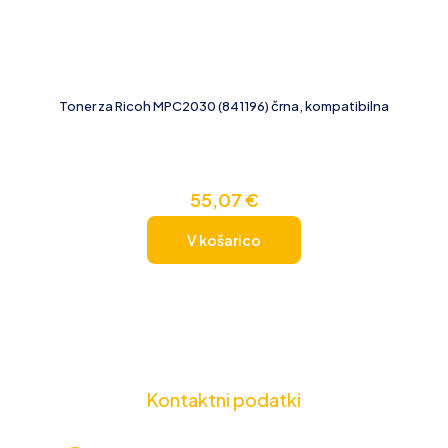
Toner za Ricoh MPC2030 (841196) črna, kompatibilna
55,07
€
V košarico
Kontaktni podatki