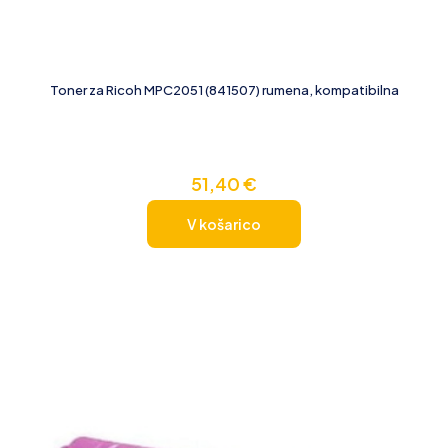
Toner za Ricoh MPC2051 (841507) rumena, kompatibilna
51,40
€
V košarico