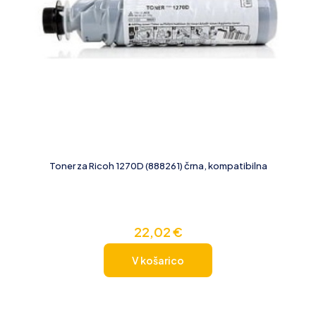
Toner za Ricoh 1270D (888261) črna, kompatibilna
22,02
€
V košarico