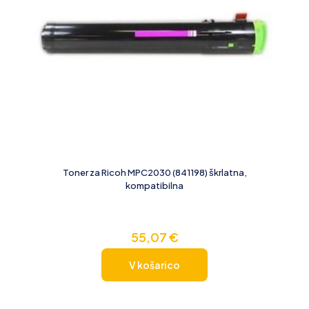
Toner za Ricoh MPC2030 (841198) škrlatna,
kompatibilna
55,07
€
V košarico