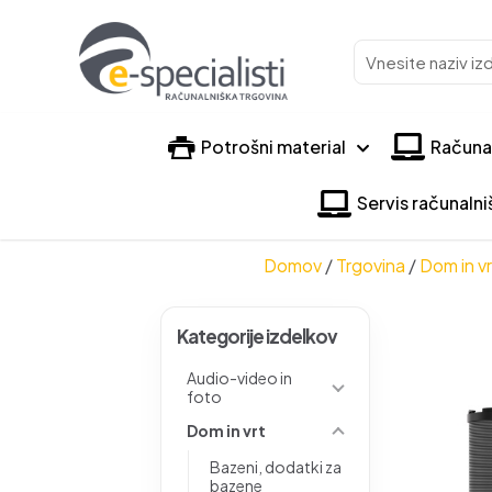
Vnesite
naziv
izdelka
Potrošni material
Računa
Servis računaln
Domov
/
Trgovina
/
Dom in vr
Kategorije izdelkov
Audio-video in
foto
Dom in vrt
Bazeni, dodatki za
bazene