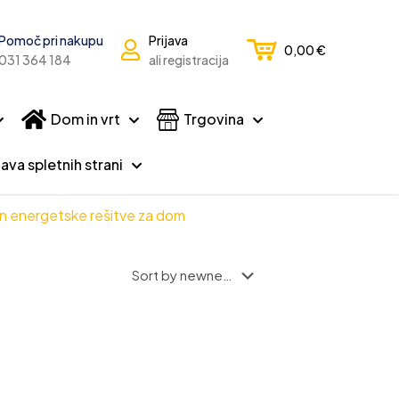
Pomoč pri nakupu
Prijava
0,00
€
031 364 184
ali registracija
Dom in vrt
Trgovina
ava spletnih strani
in energetske rešitve za dom