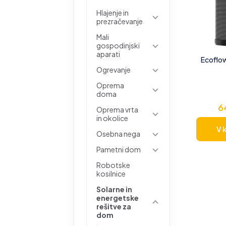
Hlajenje in
prezračevanje
Mali
gospodinjski
aparati
Ecoflo
Ogrevanje
Oprema
doma
6
Oprema vrta
in okolice
V 
Osebna nega
Pametni dom
Robotske
kosilnice
Solarne in
energetske
rešitve za
dom