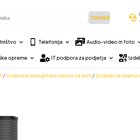
ISKANJE
lništvo
Telefonija
Audio-video in foto
iške opreme
IT podpora za podjetja
Izdel
t
/
Solarne in energetske rešitve za dom
/
Dodatki za solarne 