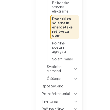
Balkonske
sončne
elektrarne
Dodatki za
solarne in
energetske
rešitve za
dom
Polnilne
postaje,
agregati
Solarni paneli
Svetlobni
elementi
Čiščenje
Izpostavljeno
Potrošni material
Telefonija
Računalništvo