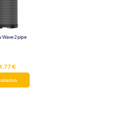
w Wave 2 pipe
4,77
€
košarico