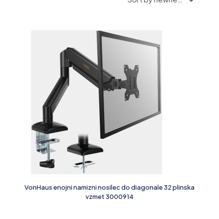
VonHaus enojni namizni nosilec do diagonale 32 plinska
vzmet 3000914