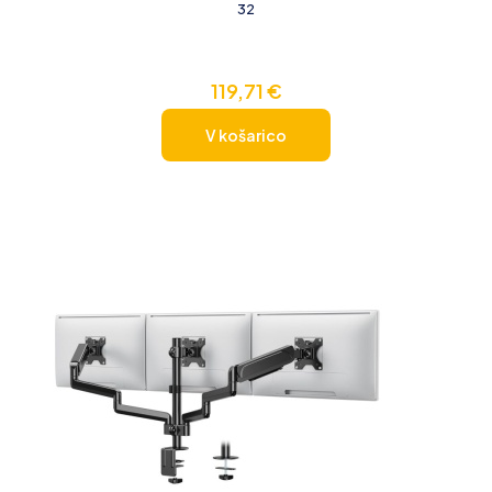
32
119,71
€
V košarico