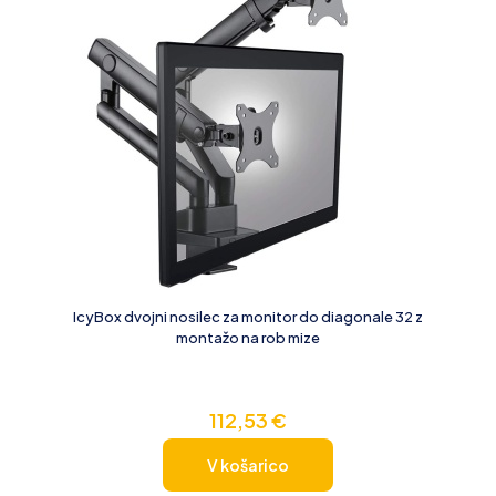
IcyBox dvojni nosilec za monitor do diagonale 32 z
montažo na rob mize
112,53
€
V košarico