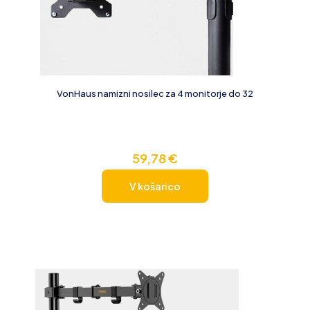
VonHaus namizni nosilec za 4 monitorje do 32
59,78
€
V košarico