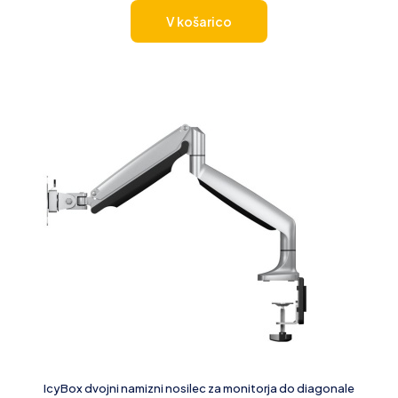
V košarico
IcyBox dvojni namizni nosilec za monitorja do diagonale