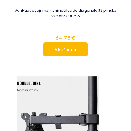
VonHaus dvojni namizni nosilec do diagonale 32 plinska
vzmet 3000915
64,78
€
V košarico