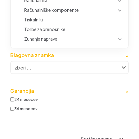
Računalniki
Računalniške komponente
Tiskalniki
Torbe za prenosnike
Zunanje naprave
Blagovna znamka
⌄
Garancija
⌄
24 mesecev
36 mesecev