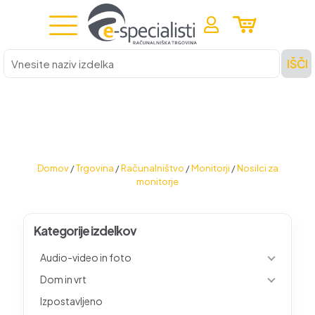
Vnesite
IŠČI
naziv
izdelka
Domov
/
Trgovina
/
Računalništvo
/
Monitorji
/
Nosilci za
monitorje
Kategorije izdelkov
Audio-video in foto
Dom in vrt
Izpostavljeno