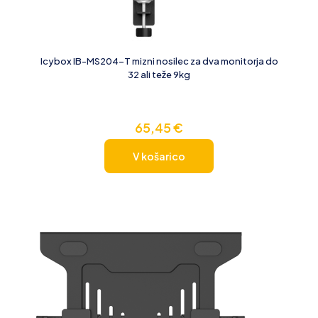
Icybox IB-MS204-T mizni nosilec za dva monitorja do
32 ali teže 9kg
65,45
€
V košarico