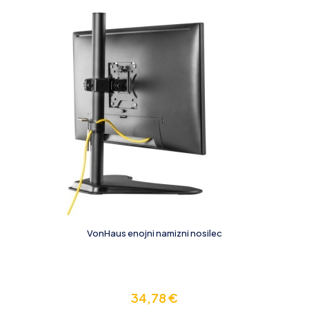
VonHaus enojni namizni nosilec
34,78
€