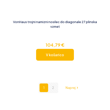
VonHaus trojni namizni nosilec do diagonale 27 plinska
vzmet
104,79
€
V košarico
1
2
Naprej