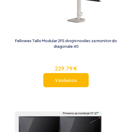
Fellowes Tallo Modular 2FS dvojni nosilec za monitor do
diagonale 40
229,79
€
V košarico