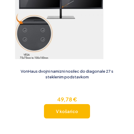
VonHaus dvojni namizni nosilec do diagonale 27 s
steklenim podstavkom
49,78
€
V košarico