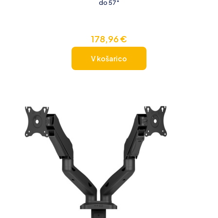
do 57″
178,96
€
V košarico