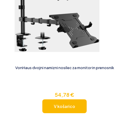
VonHaus dvojni namizni nosilec za monitor in prenosnik
54,78
€
V košarico