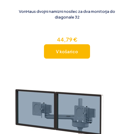
VonHaus dvojni namizni nosilec za dva monitorja do
diagonale 32
44,79
€
V košarico