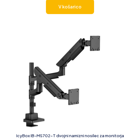
V košarico
IcyBox IB-MS702-T dvojni namizni nosilec za monitorja