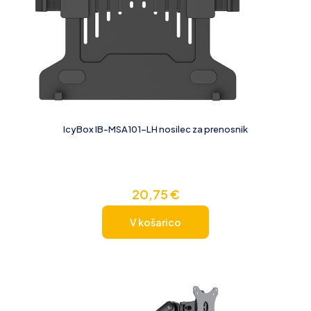
IcyBox IB-MSA101-LH nosilec za prenosnik
20,75
€
V košarico