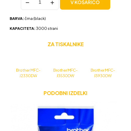
V KOŠARICO
za
Brother
LC3619XL
BARVA:
črna (black)
črna,
kompatibilna
KAPACITETA:
3000 strani
količina
ZA TISKALNIKE
Brother MFC-
Brother MFC-
Brother MFC-
J2330DW
J3530DW
J3930DW
PODOBNI IZDELKI