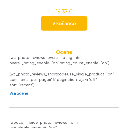
19,37
€
V košarico
Ocene
[wc_photo_reviews_overall_rating_html
overall_rating_enable="on" rating_count_enable="on"]
[wc_photo_reviews_shortcode use_single_product="on"
comments_per_page="6" pagination_ajax="off"
sort="recent"]
Vse ocene
[woocommerce_photo_reviews_form
use_single_product="on"]