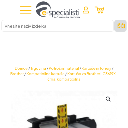
Vnesite
IŠČI
naziv
izdelka
Domov
/
Trgovina
/
Potrošni material
/
Kartuše in tonerji
/
Brother
/
Kompatibilne kartuše
/
Kartuša za Brother LC3619XL
črna, kompatibilna