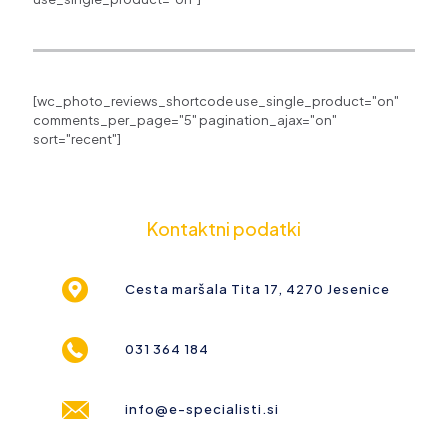
[wc_photo_reviews_shortcode use_single_product="on"
comments_per_page="5" pagination_ajax="on"
sort="recent"]
Kontaktni podatki
Cesta maršala Tita 17, 4270 Jesenice
031 364 184
info@e-specialisti.si