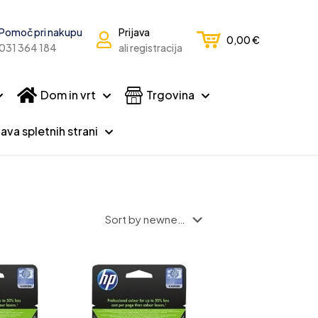
Pomoč pri nakupu
Prijava
0,00
€
031 364 184
ali registracija
Dom in vrt
Trgovina
ava spletnih strani