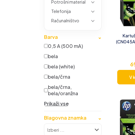
Potrošni material
Telefonija
Računalništvo
Kartu
Barva
⌄
(CN045AE)
0,5 A (500 mA)
bela
6
bela (white)
bela/črna
V 
bela/črna,
bela/oranžna
Prikaži vse
Blagovna znamka
⌄