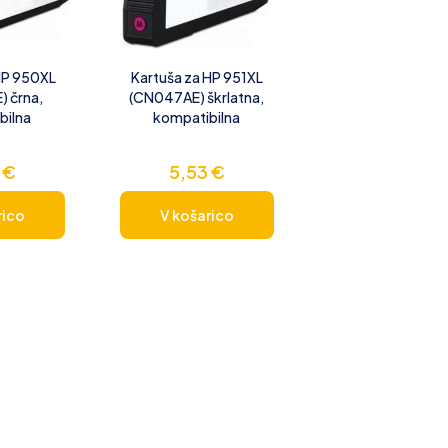
HP 950XL
Kartuša za HP 951XL
 črna,
(CN047AE) škrlatna,
bilna
kompatibilna
3
€
5,53
€
rico
V košarico