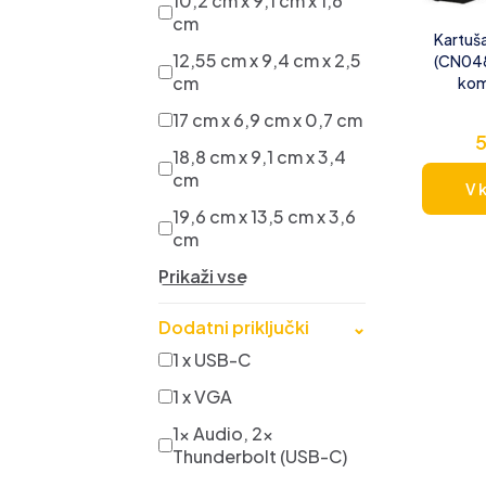
10,2 cm x 9,1 cm x 1,6
cm
Kartuš
12,55 cm x 9,4 cm x 2,5
(CN048
cm
kom
17 cm x 6,9 cm x 0,7 cm
18,8 cm x 9,1 cm x 3,4
cm
V 
19,6 cm x 13,5 cm x 3,6
cm
Prikaži vse
Dodatni priključki
⌄
1 x USB-C
1 x VGA
1x Audio, 2x
Thunderbolt (USB-C)