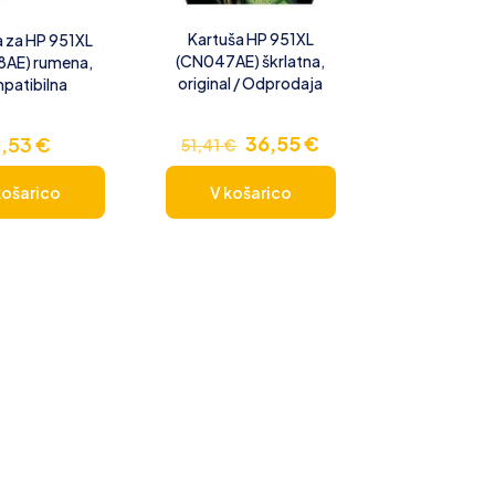
Kartuša HP 951XL
a za HP 951XL
(CN047AE) škrlatna,
AE) rumena,
original / Odprodaja
patibilna
Izvirna
Trenutna
36,55
€
5,53
€
51,41
€
cena
cena
košarico
V košarico
je
je:
bila:
36,55 €.
51,41 €.