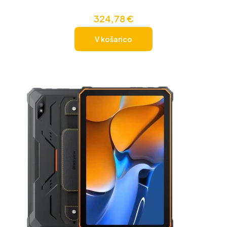
324,78
€
V košarico