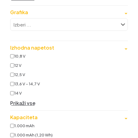
Grafika
⌄
Izhodna napetost
⌄
10,8 V
12 V
12,5 V
13,6 V - 14,7 V
14 V
Prikaži vse
Kapaciteta
⌄
1.000 mAh
1.000 mAh (1,20 Wh)