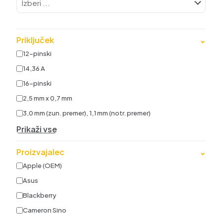
Priključek
⌄
12-pinski
14,36 A
16-pinski
2,5 mm x 0,7 mm
3,0 mm (zun. premer), 1,1 mm (notr. premer)
Prikaži vse
Proizvajalec
⌄
Apple (OEM)
Asus
Blackberry
Cameron Sino