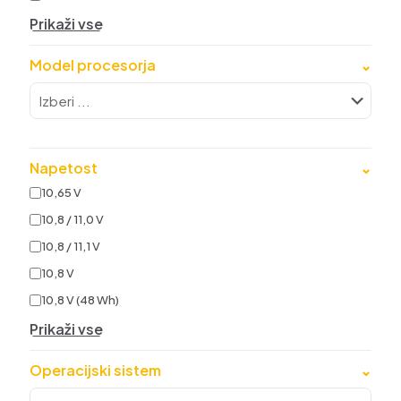
Prikaži vse
Model procesorja
⌄
Napetost
⌄
10,65 V
10,8 / 11,0 V
10,8 / 11,1 V
10,8 V
10,8 V (48 Wh)
Prikaži vse
Operacijski sistem
⌄