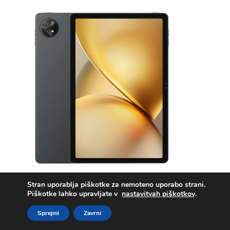
Blackview ZENO 10 10″ tablični računalnik 8GB+256GB,
Stran uporablja piškotke za nemoteno uporabo strani.
5G, komplet miška + tipk., črna
Piškotke lahko upravljate v
nastavitvah piškotkov
.
Sprejmi
Zavrni
234,78
€