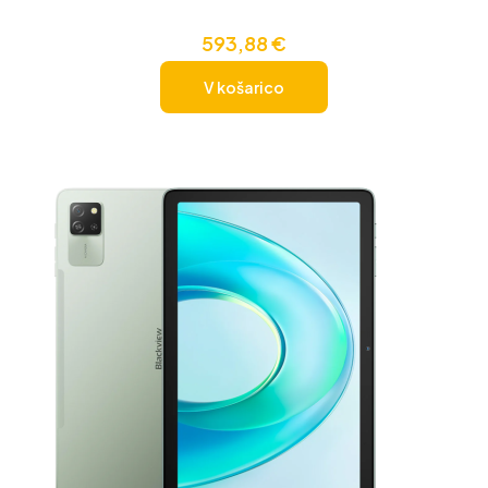
593,88
€
V košarico