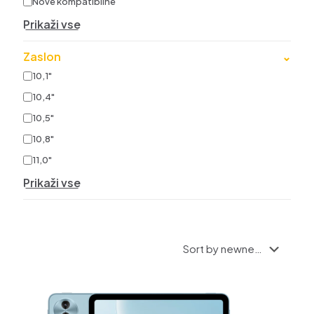
Nove kompatibilne
Prikaži vse
Zaslon
⌄
10,1"
10,4"
10,5"
10,8"
11,0"
Prikaži vse