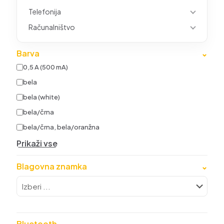
Telefonija
Računalništvo
Barva
⌄
0,5 A (500 mA)
bela
bela (white)
bela/črna
bela/črna, bela/oranžna
Prikaži vse
Blagovna znamka
⌄
Bluetooth
⌄