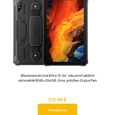
Blackview Active 8 Pro 10.36′ robustni tablični
računalnik 8GB+256GB, črna, priložen Stylus Pen
319,88
€
V košarico