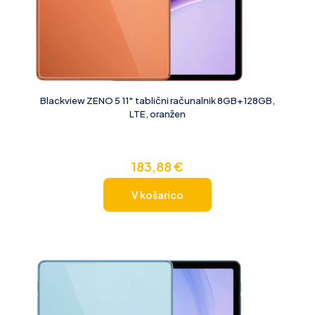
Blackview ZENO 5 11″ tablični računalnik 8GB+128GB,
LTE, oranžen
183,88
€
V košarico