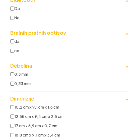
Da
Ne
Bralnih prstnih odtisov
⌄
da
ne
Debelina
⌄
0,3 mm
0,33 mm
Dimenzije
⌄
10,2 cm x 9,1 cm x 1,6 cm
12,55 cm x 9,4 cm x 2,5 cm
17 cm x 6,9 cm x 0,7 cm
18,8 cm x 9,1 cm x 3,4 cm