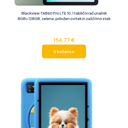
Blackview TAB60 Pro LTE 10,1 tablični računalnik
8GB+128GB, zelena, priložen ovitek in zaščitno stek
154,77
€
V košarico