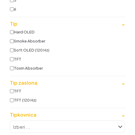
3
6
Tip
⌄
Hard OLED
Smoke Absorber
Soft OLED (120 Hz)
TFT
Toxin Absorber
Tip zaslona
⌄
TFT
TFT (120 Hz)
Tipkovnica
⌄