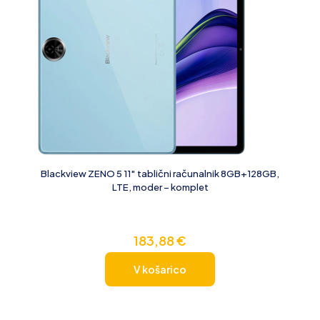
Blackview ZENO 5 11″ tablični računalnik 8GB+128GB,
LTE, moder – komplet
183,88
€
V košarico