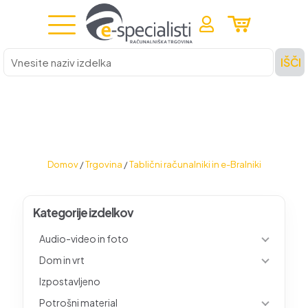
Vnesite
IŠČI
naziv
izdelka
Domov
/
Trgovina
/
Tablični računalniki in e-Bralniki
Kategorije izdelkov
Audio-video in foto
Dom in vrt
Izpostavljeno
Potrošni material