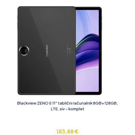
Blackview ZENO 5 11″ tablični računalnik 8GB+128GB,
LTE, siv – komplet
183,88
€