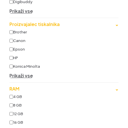
Digibuddy
Prikaži vse
Proizvajalec tiskalnika
⌄
Brother
Canon
Epson
HP
Konica Minolta
Prikaži vse
RAM
⌄
4 GB
8 GB
12 GB
16 GB