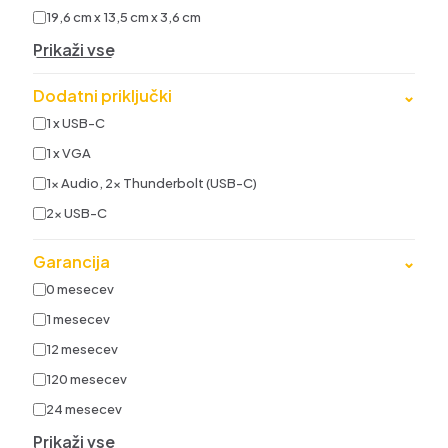
19,6 cm x 13,5 cm x 3,6 cm
Prikaži vse
Dodatni priključki
⌄
1 x USB-C
1 x VGA
1x Audio, 2x Thunderbolt (USB-C)
2x USB-C
Garancija
⌄
0 mesecev
1 mesecev
12 mesecev
120 mesecev
24 mesecev
Prikaži vse