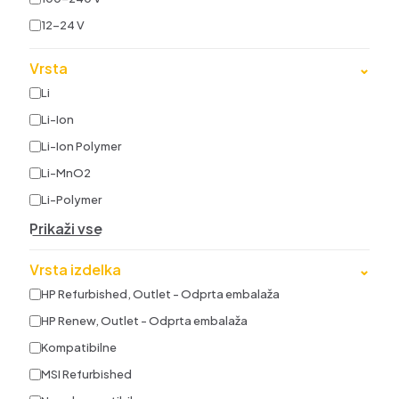
12-24 V
Vrsta
⌄
Li
Li-Ion
Li-Ion Polymer
Li-MnO2
Li-Polymer
Prikaži vse
Vrsta izdelka
⌄
HP Refurbished, Outlet - Odprta embalaža
HP Renew, Outlet - Odprta embalaža
Kompatibilne
MSI Refurbished