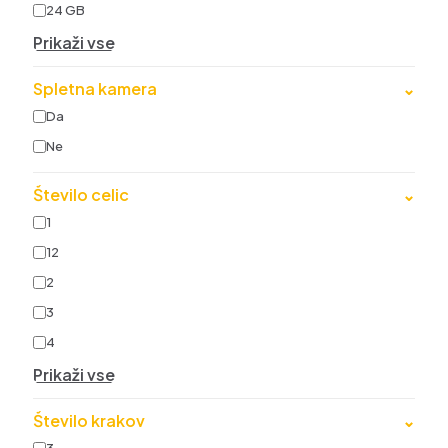
24 GB
Prikaži vse
Spletna kamera
⌄
Da
Ne
Število celic
⌄
1
12
2
3
4
Prikaži vse
Število krakov
⌄