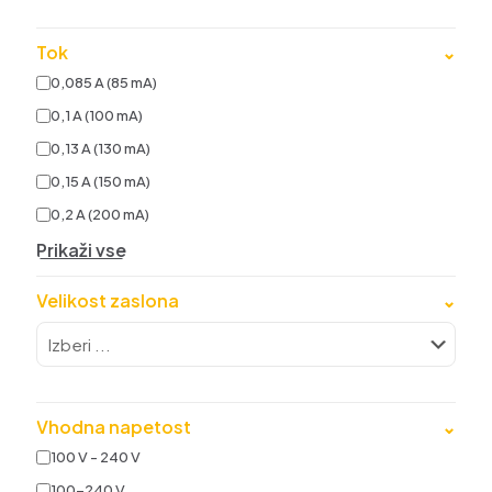
Tok
⌄
0,085 A (85 mA)
0,1 A (100 mA)
0,13 A (130 mA)
0,15 A (150 mA)
0,2 A (200 mA)
Prikaži vse
Velikost zaslona
⌄
Vhodna napetost
⌄
100 V - 240 V
100-240 V