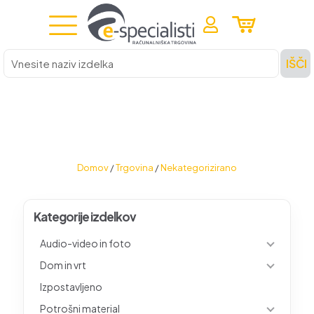
Vnesite
IŠČI
naziv
izdelka
Domov
/
Trgovina
/
Nekategorizirano
Kategorije izdelkov
Audio-video in foto
Dom in vrt
Izpostavljeno
Potrošni material