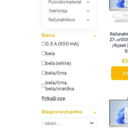
Potrošni material
Telefonija
Računalništvo
Računalni
Barva
⌄
27-cr005
0,5 A (500 mA)
/ Ryzen 
S
bela
83
bela (white)
bela/črna
V 
bela/črna,
bela/oranžna
Prikaži vse
Blagovna znamka
⌄