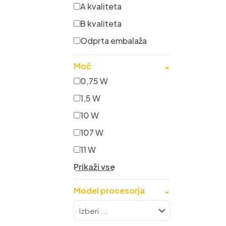
A kvaliteta
B kvaliteta
Odprta embalaža
Moč
⌄
0,75 W
1,5 W
10 W
107 W
11 W
Prikaži vse
Model procesorja
⌄