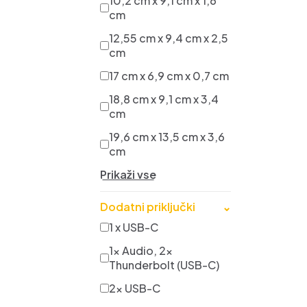
10,2 cm x 9,1 cm x 1,6
cm
12,55 cm x 9,4 cm x 2,5
cm
17 cm x 6,9 cm x 0,7 cm
18,8 cm x 9,1 cm x 3,4
cm
19,6 cm x 13,5 cm x 3,6
cm
Prikaži vse
Dodatni priključki
⌄
1 x USB-C
1x Audio, 2x
Thunderbolt (USB-C)
2x USB-C