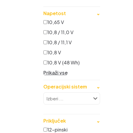
Napetost
⌄
10,65 V
10,8 / 11,0 V
10,8 / 11,1 V
10,8 V
10,8 V (48 Wh)
Prikaži vse
Operacijski sistem
⌄
Priključek
⌄
12-pinski