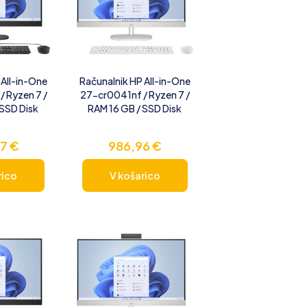
 All-in-One
Računalnik HP All-in-One
 Ryzen 7 /
27-cr0041nf / Ryzen 7 /
 SSD Disk
RAM 16 GB / SSD Disk
97
€
986,96
€
rico
V košarico