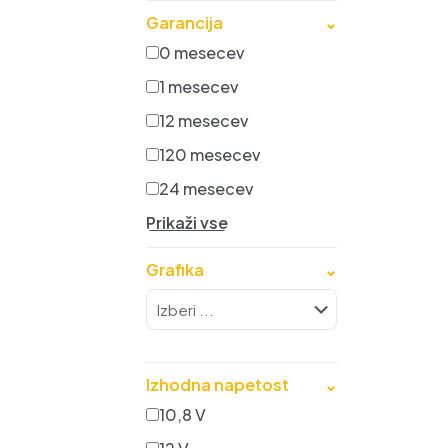
Garancija
⌄
0 mesecev
1 mesecev
12 mesecev
120 mesecev
24 mesecev
Prikaži vse
Grafika
⌄
Izhodna napetost
⌄
10,8 V