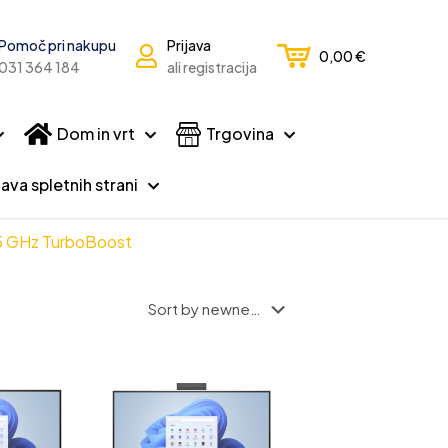
Pomoč pri nakupu
Prijava
0,00
€
031 364 184
ali registracija
Dom in vrt
Trgovina
ava spletnih strani
,5 GHz TurboBoost