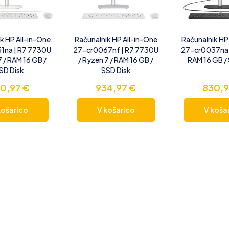
k HP All-in-One
Računalnik HP All-in-One
Računalnik HP
1na | R7 7730U
27-cr0067nf | R7 7730U
27-cr0037na /
7 / RAM 16 GB /
/ Ryzen 7 / RAM 16 GB /
RAM 16 GB /
SD Disk
SSD Disk
0,97
€
934,97
€
830,
košarico
V košarico
V koša