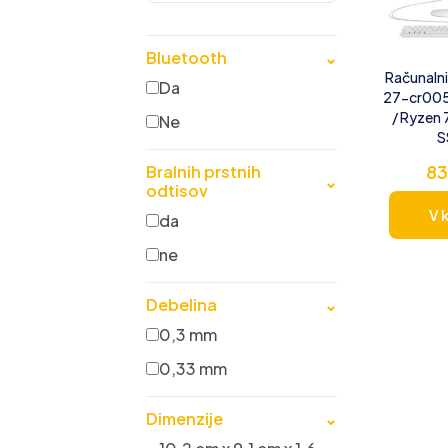
Bluetooth
⌄
Računalni
Da
27-cr005
/ Ryzen 
Ne
S
83
Bralnih prstnih
⌄
odtisov
V 
da
ne
Debelina
⌄
0,3 mm
0,33 mm
Dimenzije
⌄