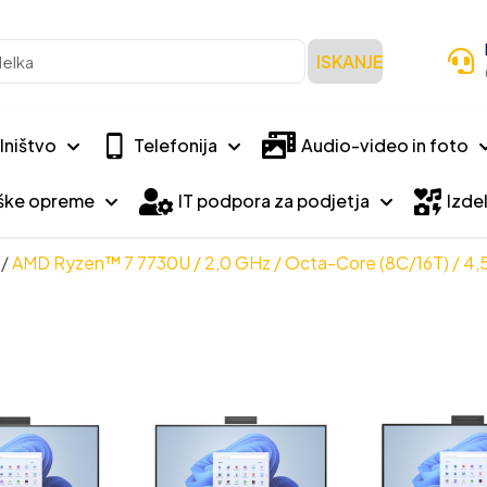
ISKANJE
lništvo
Telefonija
Audio-video in foto
iške opreme
IT podpora za podjetja
Izdel
/
AMD Ryzen™ 7 7730U / 2,0 GHz / Octa-Core (8C/16T) / 4