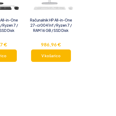
 All-in-One
Računalnik HP All-in-One
 Ryzen 7 /
27-cr0041nf / Ryzen 7 /
 SSD Disk
RAM 16 GB / SSD Disk
97
€
986,96
€
rico
V košarico