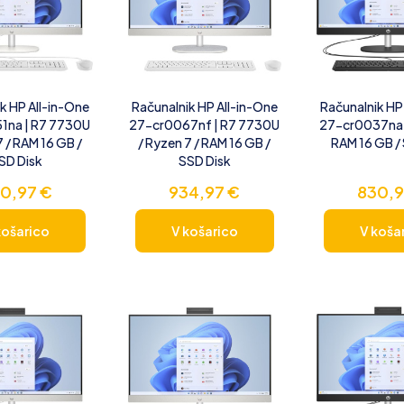
k HP All-in-One
Računalnik HP All-in-One
Računalnik HP
1na | R7 7730U
27-cr0067nf | R7 7730U
27-cr0037na /
7 / RAM 16 GB /
/ Ryzen 7 / RAM 16 GB /
RAM 16 GB /
SD Disk
SSD Disk
0,97
€
934,97
€
830,
košarico
V košarico
V koša