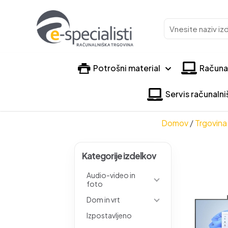
Vnesite
naziv
izdelka
Potrošni material
Računa
Servis računaln
Domov
/
Trgovina
Kategorije izdelkov
Audio-video in
foto
Dom in vrt
Izpostavljeno