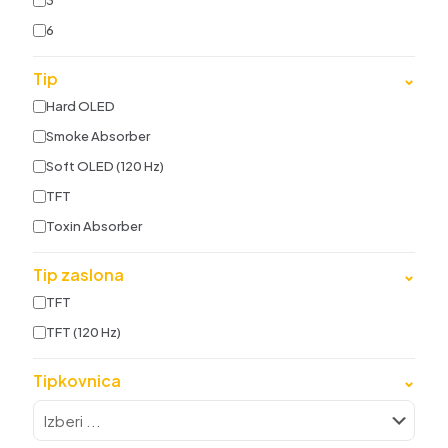
3
6
Tip
⌄
Hard OLED
Smoke Absorber
Soft OLED (120 Hz)
TFT
Toxin Absorber
Tip zaslona
⌄
TFT
TFT (120 Hz)
Tipkovnica
⌄