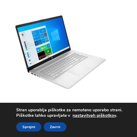
Prenosnik HP 17-CP2XXX / Ryzen 3 / RAM 8 GB / SSD Disk
Stran uporablja piškotke za nemoteno uporabo strani.
/ 17,3″ FHD
Piškotke lahko upravljate v
nastavitvah piškotkov
.
Sprejmi
Zavrni
518,96
€