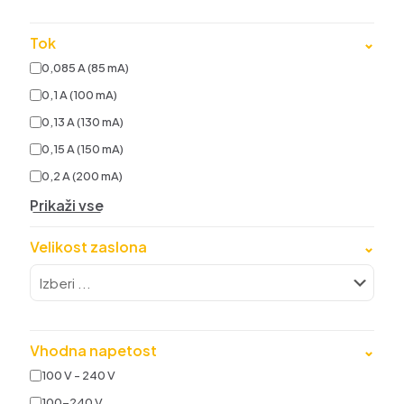
Tok
⌄
0,085 A (85 mA)
0,1 A (100 mA)
0,13 A (130 mA)
0,15 A (150 mA)
0,2 A (200 mA)
Prikaži vse
Velikost zaslona
⌄
Vhodna napetost
⌄
100 V - 240 V
100-240 V