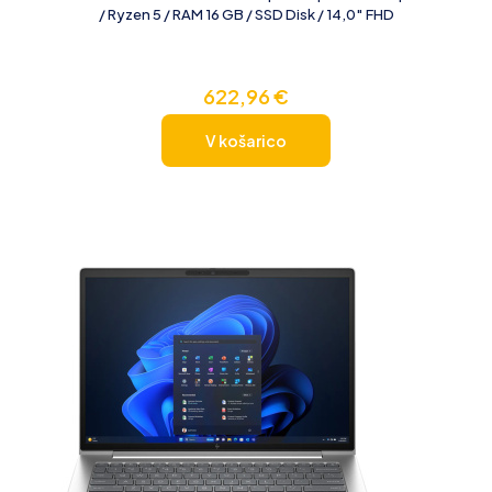
/ Ryzen 5 / RAM 16 GB / SSD Disk / 14,0″ FHD
622,96
€
V košarico