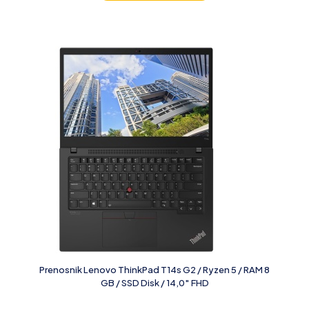
Prenosnik Lenovo ThinkPad T14s G2 / Ryzen 5 / RAM 8
GB / SSD Disk / 14,0″ FHD