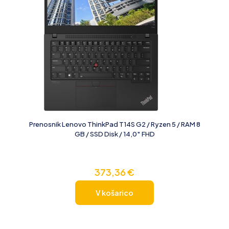
Prenosnik Lenovo ThinkPad T14S G2 / Ryzen 5 / RAM 8
GB / SSD Disk / 14,0″ FHD
373,36
€
V košarico