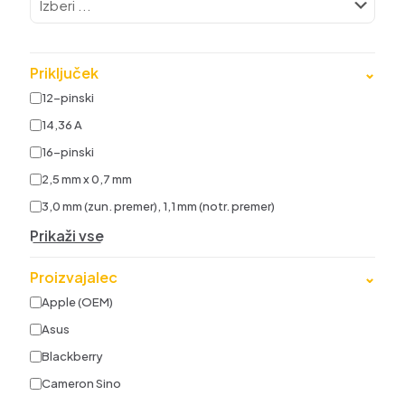
Priključek
⌄
12-pinski
14,36 A
16-pinski
2,5 mm x 0,7 mm
3,0 mm (zun. premer), 1,1 mm (notr. premer)
Prikaži vse
Proizvajalec
⌄
Apple (OEM)
Asus
Blackberry
Cameron Sino