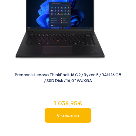
Prenosnik Lenovo ThinkPad L16 G2 / Ryzen 5 / RAM 16 GB
/ SSD Disk / 16,0″ WUXGA
1.038,95
€
V košarico