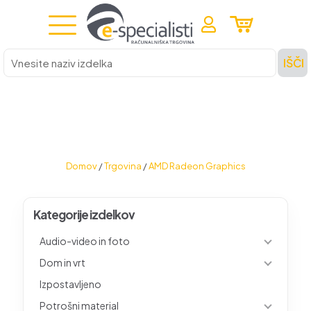
Vnesite
IŠČI
naziv
izdelka
Domov
/
Trgovina
/
AMD Radeon Graphics
Kategorije izdelkov
Audio-video in foto
Dom in vrt
Izpostavljeno
Potrošni material