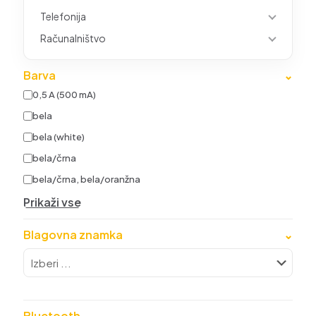
Telefonija
Računalništvo
Barva
⌄
0,5 A (500 mA)
bela
bela (white)
bela/črna
bela/črna, bela/oranžna
Prikaži vse
Blagovna znamka
⌄
Bluetooth
⌄