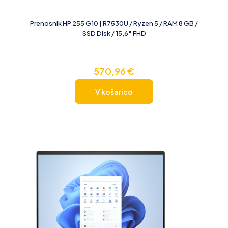
Prenosnik HP 255 G10 | R7530U / Ryzen 5 / RAM 8 GB /
SSD Disk / 15,6″ FHD
570,96
€
V košarico