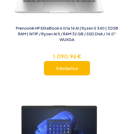
Prenosnik HP EliteBook 6 G1a 14 AI | Ryzen 5 340 | 32GB
RAM | W11P / Ryzen AI 5 / RAM 32 GB / SSD Disk / 14,0″
WUXGA
1.090,96
€
V košarico