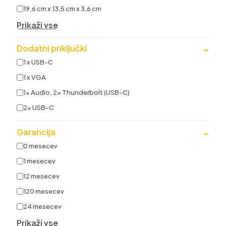
19,6 cm x 13,5 cm x 3,6 cm
Prikaži vse
Dodatni priključki
⌄
1 x USB-C
1 x VGA
1x Audio, 2x Thunderbolt (USB-C)
2x USB-C
Garancija
⌄
0 mesecev
1 mesecev
12 mesecev
120 mesecev
24 mesecev
Prikaži vse