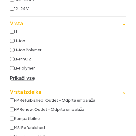
12-24 V
Vrsta
⌄
Li
Li-Ion
Li-Ion Polymer
Li-MnO2
Li-Polymer
Prikaži vse
Vrsta izdelka
⌄
HP Refurbished, Outlet - Odprta embalaža
HP Renew, Outlet - Odprta embalaža
Kompatibilne
MSI Refurbished