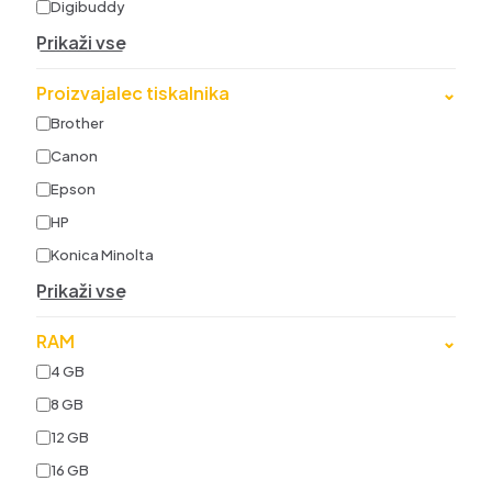
Digibuddy
Prikaži vse
Proizvajalec tiskalnika
⌄
Brother
Canon
Epson
HP
Konica Minolta
Prikaži vse
RAM
⌄
4 GB
8 GB
12 GB
16 GB