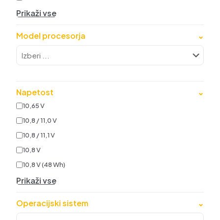
Prikaži vse
Model procesorja
⌄
Napetost
⌄
10,65 V
10,8 / 11,0 V
10,8 / 11,1 V
10,8 V
10,8 V (48 Wh)
Prikaži vse
Operacijski sistem
⌄