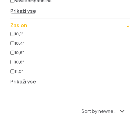
Nove kompatibilne
Prikaži vse
Zaslon
⌄
10,1"
10,4"
10,5"
10,8"
11,0"
Prikaži vse