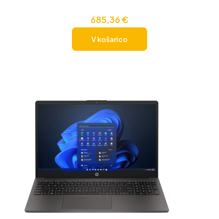
685,36
€
V košarico