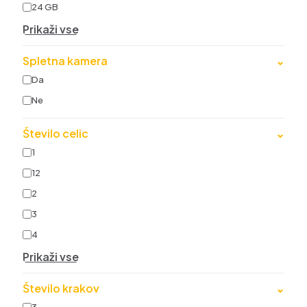
24 GB
Prikaži vse
Spletna kamera
⌄
Da
Ne
Število celic
⌄
1
12
2
3
4
Prikaži vse
Število krakov
⌄