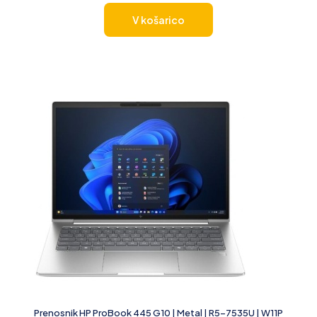
V košarico
Prenosnik HP ProBook 445 G10 | Metal | R5-7535U | W11P