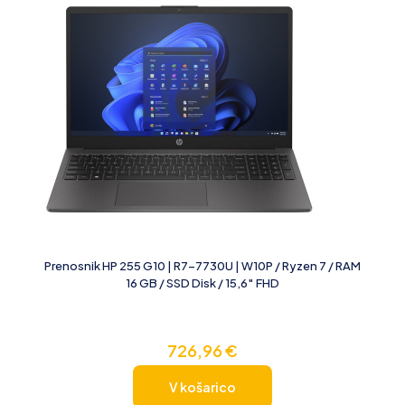
Prenosnik HP 255 G10 | R7-7730U | W10P / Ryzen 7 / RAM
16 GB / SSD Disk / 15,6″ FHD
726,96
€
V košarico