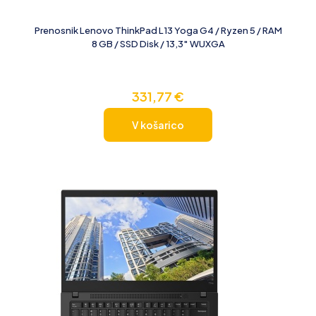
Prenosnik Lenovo ThinkPad L13 Yoga G4 / Ryzen 5 / RAM
8 GB / SSD Disk / 13,3″ WUXGA
331,77
€
V košarico