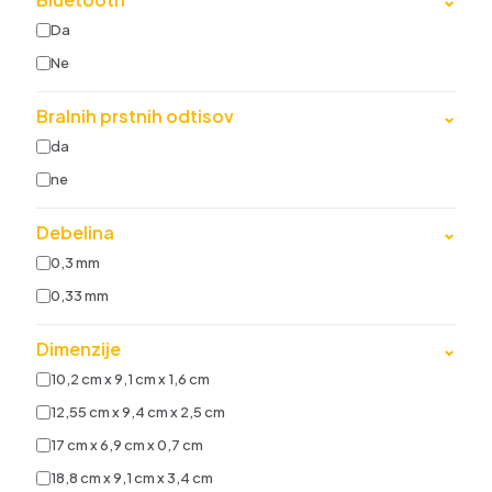
Da
Ne
Bralnih prstnih odtisov
⌄
da
ne
Debelina
⌄
0,3 mm
0,33 mm
Dimenzije
⌄
10,2 cm x 9,1 cm x 1,6 cm
12,55 cm x 9,4 cm x 2,5 cm
17 cm x 6,9 cm x 0,7 cm
18,8 cm x 9,1 cm x 3,4 cm