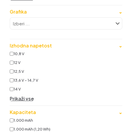
Grafika
⌄
Izhodna napetost
⌄
10,8 V
12 V
12,5 V
13,6 V - 14,7 V
14 V
Prikaži vse
Kapaciteta
⌄
1.000 mAh
1.000 mAh (1,20 Wh)