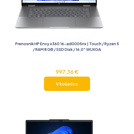
Prenosnik HP Envy x360 16-ad0005nx | Touch / Ryzen 5
/ RAM 8 GB / SSD Disk / 16,0″ WUXGA
997,36
€
V košarico