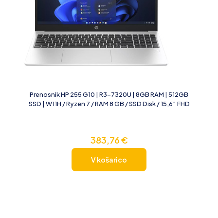
Prenosnik HP 255 G10 | R3-7320U | 8GB RAM | 512GB
SSD | W11H / Ryzen 7 / RAM 8 GB / SSD Disk / 15,6″ FHD
383,76
€
V košarico