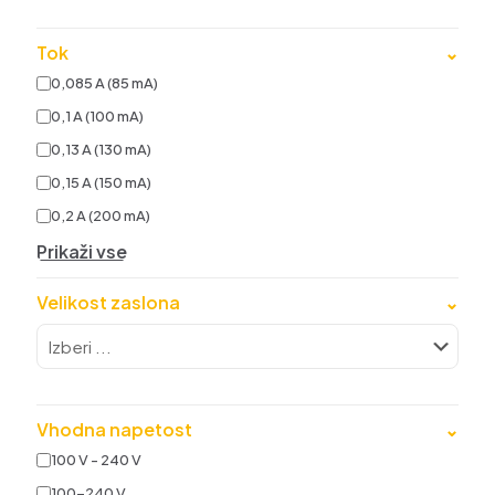
Tok
⌄
0,085 A (85 mA)
0,1 A (100 mA)
0,13 A (130 mA)
0,15 A (150 mA)
0,2 A (200 mA)
Prikaži vse
Velikost zaslona
⌄
Vhodna napetost
⌄
100 V - 240 V
100-240 V