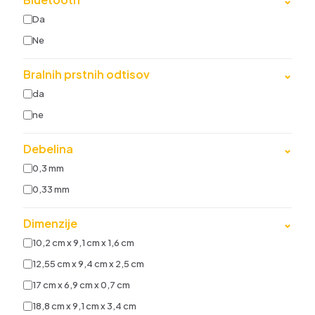
Da
Ne
Bralnih prstnih odtisov
⌄
da
ne
Debelina
⌄
0,3 mm
0,33 mm
Dimenzije
⌄
10,2 cm x 9,1 cm x 1,6 cm
12,55 cm x 9,4 cm x 2,5 cm
17 cm x 6,9 cm x 0,7 cm
18,8 cm x 9,1 cm x 3,4 cm