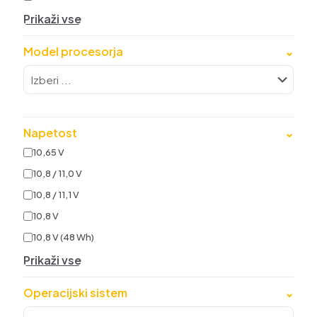
Prikaži vse
Model procesorja
⌄
Napetost
⌄
10,65 V
10,8 / 11,0 V
10,8 / 11,1 V
10,8 V
10,8 V (48 Wh)
Prikaži vse
Operacijski sistem
⌄