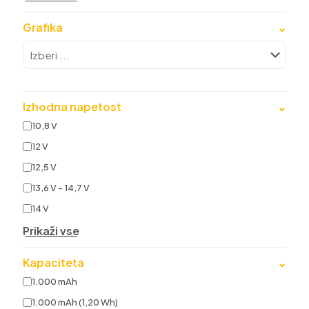
Grafika
⌄
Izhodna napetost
⌄
10,8 V
12 V
12,5 V
13,6 V - 14,7 V
14 V
Prikaži vse
Kapaciteta
⌄
1.000 mAh
1.000 mAh (1,20 Wh)