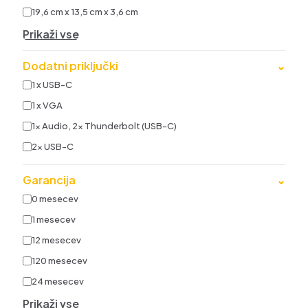
19,6 cm x 13,5 cm x 3,6 cm
Prikaži vse
Dodatni priključki
⌄
1 x USB-C
1 x VGA
1x Audio, 2x Thunderbolt (USB-C)
2x USB-C
Garancija
⌄
0 mesecev
1 mesecev
12 mesecev
120 mesecev
24 mesecev
Prikaži vse