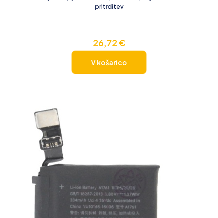
pritrditev
26,72
€
V košarico