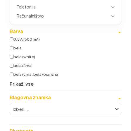
Telefonija
Računalništvo
Barva
⌄
0,5 A (500 mA)
bela
bela (white)
bela/črna
bela/črna, bela/oranžna
Prikaži vse
Blagovna znamka
⌄
Bluetooth
⌄