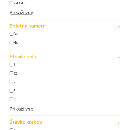
24 GB
Prikaži vse
Spletna kamera
⌄
Da
Ne
Število celic
⌄
1
12
2
3
4
Prikaži vse
Število krakov
⌄