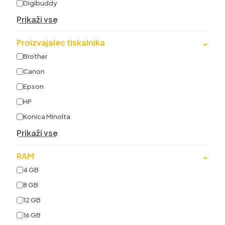
Digibuddy
Prikaži vse
Proizvajalec tiskalnika
⌄
Brother
Canon
Epson
HP
Konica Minolta
Prikaži vse
RAM
⌄
4 GB
8 GB
12 GB
16 GB