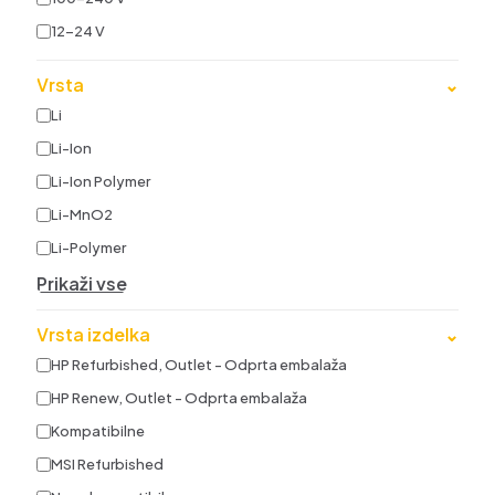
12-24 V
Vrsta
⌄
Li
Li-Ion
Li-Ion Polymer
Li-MnO2
Li-Polymer
Prikaži vse
Vrsta izdelka
⌄
HP Refurbished, Outlet - Odprta embalaža
HP Renew, Outlet - Odprta embalaža
Kompatibilne
MSI Refurbished