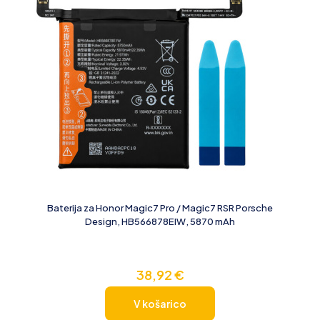
Baterija za Honor Magic7 Pro / Magic7 RSR Porsche
Design, HB566878EIW, 5870 mAh
38,92
€
V košarico