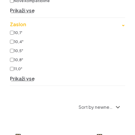
Nove kompatibilne
Prikaži vse
Zaslon
⌄
10,1"
10,4"
10,5"
10,8"
11,0"
Prikaži vse