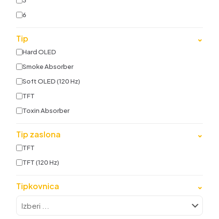
3
6
Tip
⌄
Hard OLED
Smoke Absorber
Soft OLED (120 Hz)
TFT
Toxin Absorber
Tip zaslona
⌄
TFT
TFT (120 Hz)
Tipkovnica
⌄