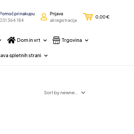
Pomoč pri nakupu
Prijava
0,00
€
031 364 184
ali registracija
Dom in vrt
Trgovina
ava spletnih strani