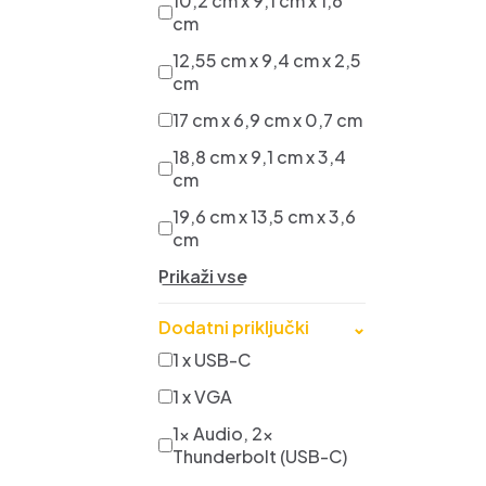
10,2 cm x 9,1 cm x 1,6
cm
12,55 cm x 9,4 cm x 2,5
cm
17 cm x 6,9 cm x 0,7 cm
18,8 cm x 9,1 cm x 3,4
cm
19,6 cm x 13,5 cm x 3,6
cm
Prikaži vse
Dodatni priključki
⌄
1 x USB-C
1 x VGA
1x Audio, 2x
Thunderbolt (USB-C)