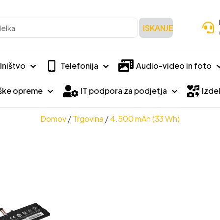
ISKANJE
lništvo
Telefonija
Audio-video in foto
iške opreme
IT podpora za podjetja
Izdel
Domov
/
Trgovina
/
4.500 mAh (33 Wh)