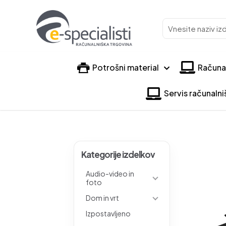
Vnesite
naziv
izdelka
Potrošni material
Računa
Servis računaln
Kategorije izdelkov
Audio-video in
foto
Dom in vrt
Izpostavljeno