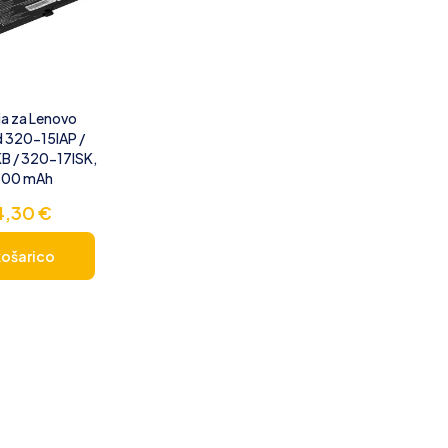
ja za Lenovo
d 320-15IAP /
B / 320-17ISK,
500 mAh
4,30
€
košarico