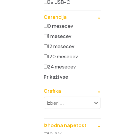
2x USB-C
Garancija
⌄
0 mesecev
1 mesecev
12 mesecev
120 mesecev
24 mesecev
Prikaži vse
Grafika
⌄
Izhodna napetost
⌄