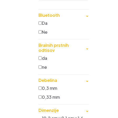
Bluetooth
⌄
Da
Ne
Bralnih prstnih
⌄
odtisov
da
ne
Debelina
⌄
0,3 mm
0,33 mm
Dimenzije
⌄