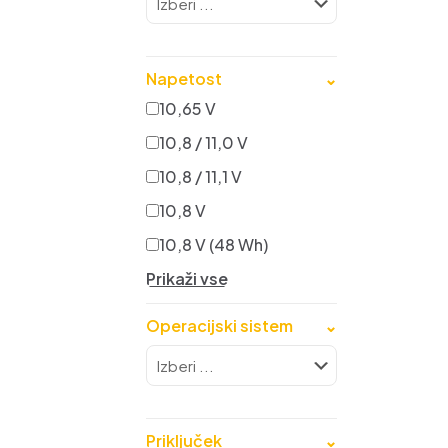
Napetost
⌄
10,65 V
10,8 / 11,0 V
10,8 / 11,1 V
10,8 V
10,8 V (48 Wh)
Prikaži vse
Operacijski sistem
⌄
Priključek
⌄