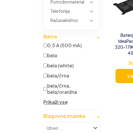
Potrošni material
Telefonija
Računalništvo
Bateri
Barva
⌄
IdeaPa
0,5 A (500 mA)
320-17IK
4
bela
7
bela (white)
bela/črna
V 
bela/črna,
bela/oranžna
Prikaži vse
Blagovna znamka
⌄