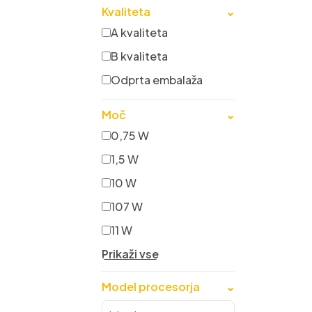
Kvaliteta
⌄
A kvaliteta
B kvaliteta
Odprta embalaža
Moč
⌄
0,75 W
1,5 W
10 W
107 W
11 W
Prikaži vse
Model procesorja
⌄