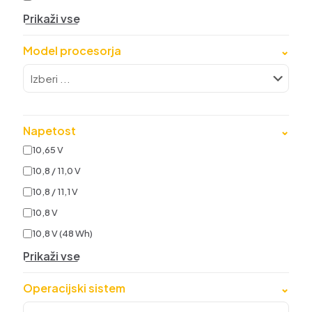
Prikaži vse
Model procesorja
⌄
Napetost
⌄
10,65 V
10,8 / 11,0 V
10,8 / 11,1 V
10,8 V
10,8 V (48 Wh)
Prikaži vse
Operacijski sistem
⌄