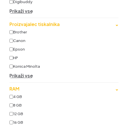
Digibuddy
Prikaži vse
Proizvajalec tiskalnika
⌄
Brother
Canon
Epson
HP
Konica Minolta
Prikaži vse
RAM
⌄
4 GB
8 GB
12 GB
16 GB