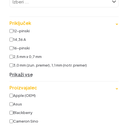
Priključek
⌄
12-pinski
14,36 A
16-pinski
2,5 mm x 0,7 mm
3,0 mm (zun. premer), 1,1 mm (notr. premer)
Prikaži vse
Proizvajalec
⌄
Apple (OEM)
Asus
Blackberry
Cameron Sino