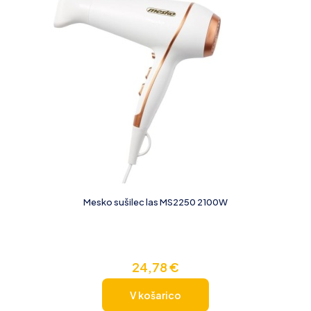
Mesko sušilec las MS2250 2100W
24,78
€
V košarico