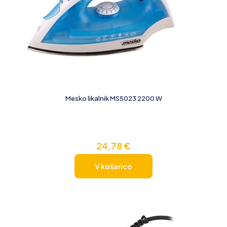
Mesko likalnik MS5023 2200 W
24,78
€
V košarico