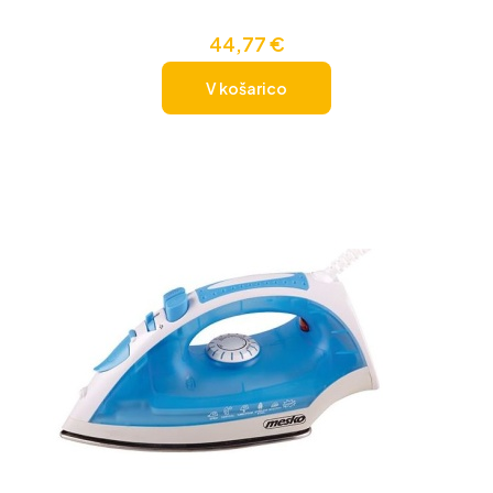
44,77
€
V košarico