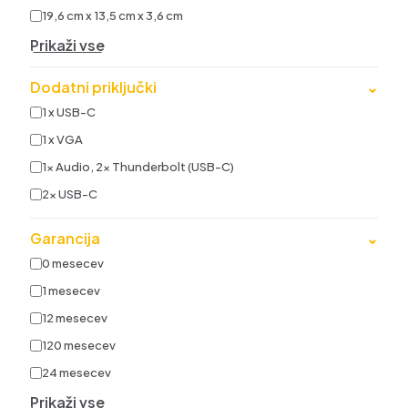
19,6 cm x 13,5 cm x 3,6 cm
Prikaži vse
Dodatni priključki
⌄
1 x USB-C
1 x VGA
1x Audio, 2x Thunderbolt (USB-C)
2x USB-C
Garancija
⌄
0 mesecev
1 mesecev
12 mesecev
120 mesecev
24 mesecev
Prikaži vse