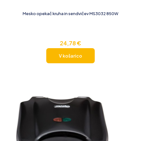
Mesko opekač kruha in sendvičev MS3032 850W
24,78
€
V košarico