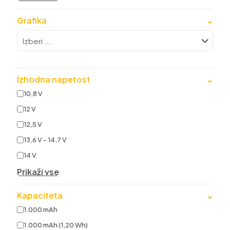
Grafika
⌄
Izhodna napetost
⌄
10,8 V
12 V
12,5 V
13,6 V - 14,7 V
14 V
Prikaži vse
Kapaciteta
⌄
1.000 mAh
1.000 mAh (1,20 Wh)