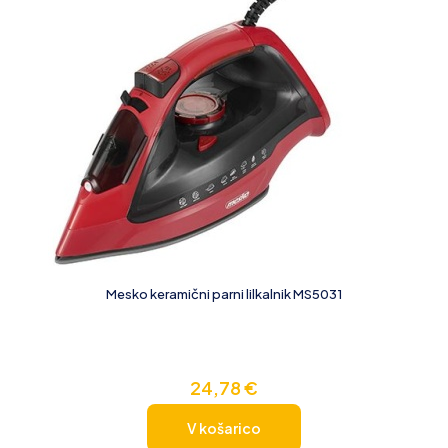
Mesko keramični parni lilkalnik MS5031
24,78
€
V košarico