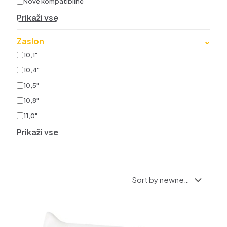
Nove kompatibilne
Prikaži vse
Zaslon
⌄
10,1"
10,4"
10,5"
10,8"
11,0"
Prikaži vse