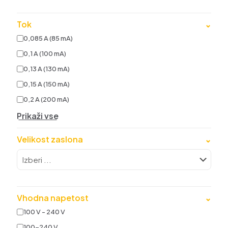
Tok
⌄
0,085 A (85 mA)
0,1 A (100 mA)
0,13 A (130 mA)
0,15 A (150 mA)
0,2 A (200 mA)
Prikaži vse
Velikost zaslona
⌄
Vhodna napetost
⌄
100 V - 240 V
100-240 V