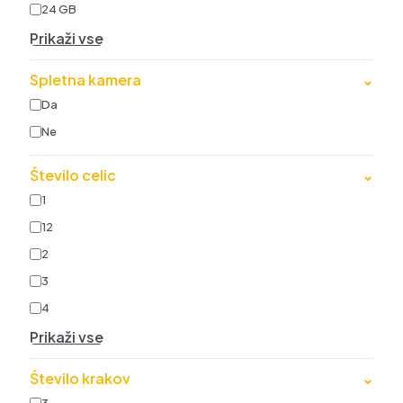
24 GB
Prikaži vse
Spletna kamera
⌄
Da
Ne
Število celic
⌄
1
12
2
3
4
Prikaži vse
Število krakov
⌄