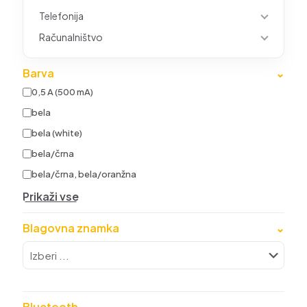
Telefonija
Računalništvo
Barva
⌄
0,5 A (500 mA)
bela
bela (white)
bela/črna
bela/črna, bela/oranžna
Prikaži vse
Blagovna znamka
⌄
Bluetooth
⌄