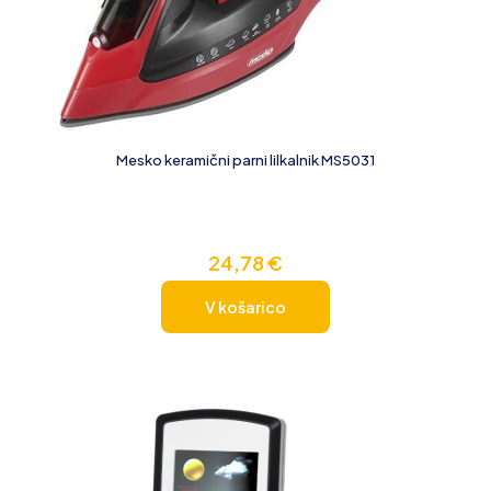
Mesko keramični parni lilkalnik MS5031
24,78
€
V košarico