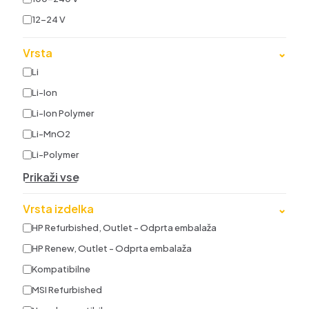
12-24 V
Vrsta
⌄
Li
Li-Ion
Li-Ion Polymer
Li-MnO2
Li-Polymer
Prikaži vse
Vrsta izdelka
⌄
HP Refurbished, Outlet - Odprta embalaža
HP Renew, Outlet - Odprta embalaža
Kompatibilne
MSI Refurbished