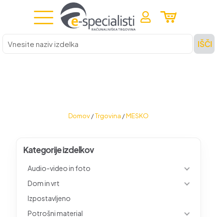
Vnesite
IŠČI
naziv
izdelka
Domov
/
Trgovina
/
MESKO
Kategorije izdelkov
Audio-video in foto
Dom in vrt
Izpostavljeno
Potrošni material