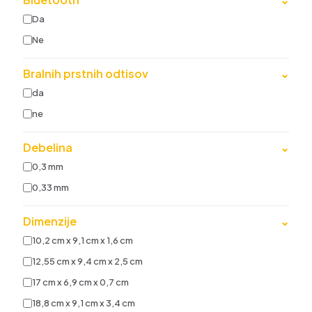
Da
Ne
Bralnih prstnih odtisov
⌄
da
ne
Debelina
⌄
0,3 mm
0,33 mm
Dimenzije
⌄
10,2 cm x 9,1 cm x 1,6 cm
12,55 cm x 9,4 cm x 2,5 cm
17 cm x 6,9 cm x 0,7 cm
18,8 cm x 9,1 cm x 3,4 cm