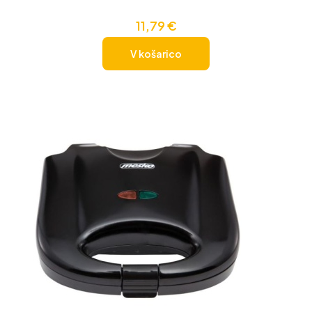
11,79
€
V košarico