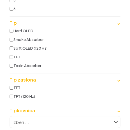
3
6
Tip
⌄
Hard OLED
Smoke Absorber
Soft OLED (120 Hz)
TFT
Toxin Absorber
Tip zaslona
⌄
TFT
TFT (120 Hz)
Tipkovnica
⌄