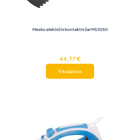
Mesko električni kontaktni žar MS3050
44,77
€
V košarico