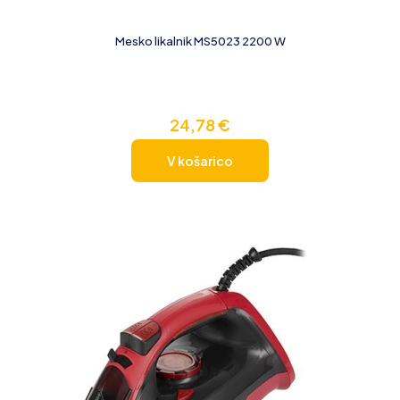
Mesko likalnik MS5023 2200 W
24,78
€
V košarico