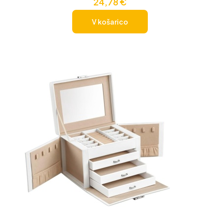
24,78
€
V košarico