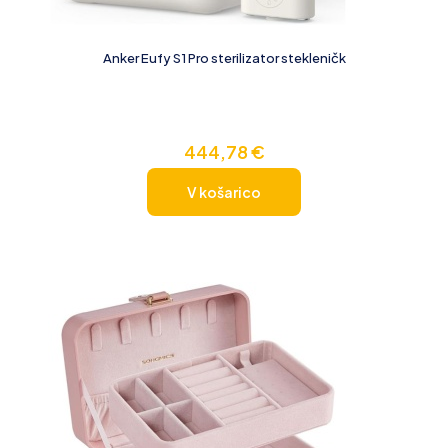
Anker Eufy S1 Pro sterilizator stekleničk
444,78
€
V košarico