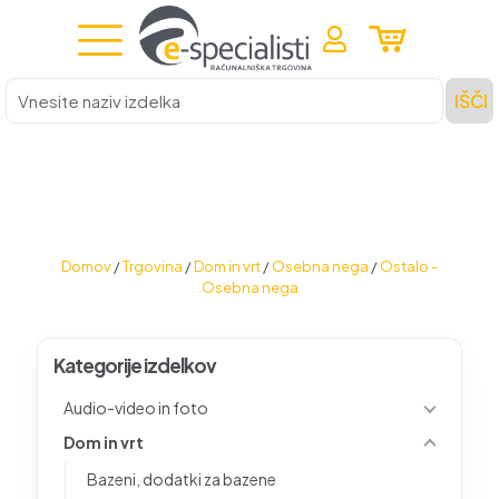
Vnesite
IŠČI
naziv
izdelka
Domov
/
Trgovina
/
Dom in vrt
/
Osebna nega
/
Ostalo -
Osebna nega
Kategorije izdelkov
Audio-video in foto
Dom in vrt
Bazeni, dodatki za bazene