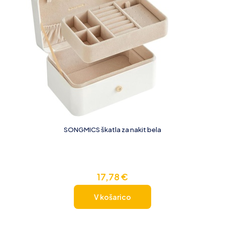
SONGMICS škatla za nakit bela
17,78
€
V košarico