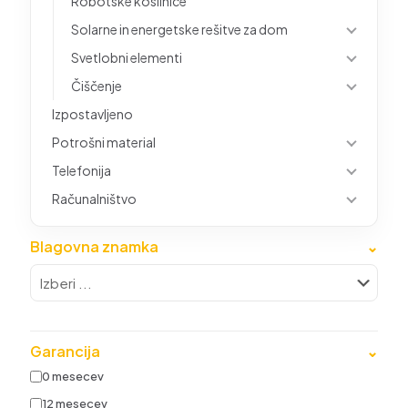
Robotske kosilnice
Solarne in energetske rešitve za dom
Svetlobni elementi
Čiščenje
Izpostavljeno
Potrošni material
Telefonija
Računalništvo
Blagovna znamka
⌄
Garancija
⌄
0 mesecev
12 mesecev