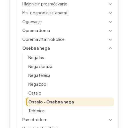
Hlajenje in prezračevanje
Mali gospodinjski aparati
Ogrevanje
Oprema doma
Oprema vrta in okolice
Osebna nega
Nega las
Nega obraza
Nega telesa
Nega zob
Ostalo
Ostalo - Osebna nega
Tehtnice
Pametni dom