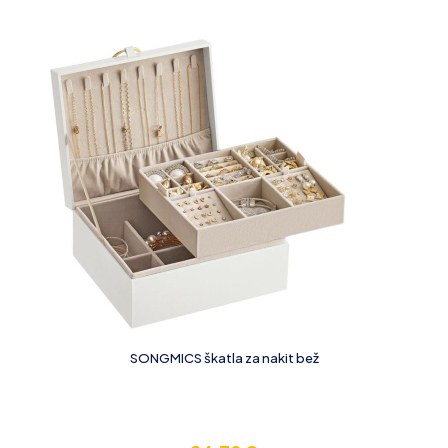
SONGMICS škatla za nakit bež