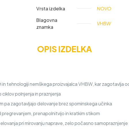
Vrsta izdelka
NOVO
Blagovna
VHBW
znamka
OPIS IZDELKA
 in tehnologiji nemškega proizvajalca VHBW, kar zagotavlja od
iklov polnjenja in praznjenja
nem pa zagotavljajo delovanje brez spominskega učinka
d pregrevanjem, prenapolnitvijo in kratkim stikom
delovanja pri mirovanju naprave, zelo počasno samopraznjenje