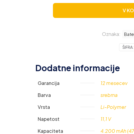
V K
Oznaka:
Bate
ŠIFRA:
Dodatne informacije
Garancija
12 mesecev
Barva
srebrna
Vrsta
Li-Polymer
Napetost
11,1 V
Kapaciteta
4.200 mAh (4