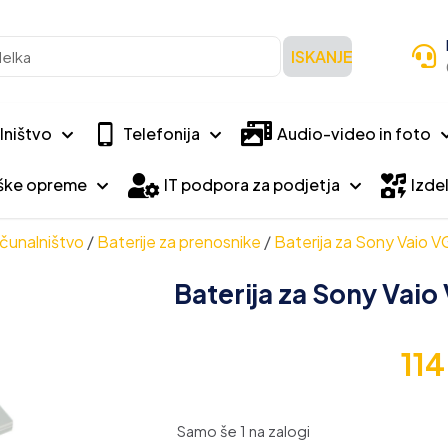
ISKANJE
lništvo
Telefonija
Audio-video in foto
iške opreme
IT podpora za podjetja
Izdel
čunalništvo
/
Baterije za prenosnike
/
Baterija za Sony Vaio
Baterija za Sony Va
11
Samo še 1 na zalogi