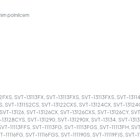
nim polnilcem
112FXS, SVT-13113FX, SVT-13113FXS, SVT-13113FXS, SVT-131
S, SVT-1311S2CS, SVT-13122CXS, SVT-13124CX, SVT-13124
SVT-13126, SVT-13126CX, SVT-13126CXS, SVT-13126CY, SVT
13128CYS, SVT-131290, SVT-131290X, SVT-13134, SVT-1313
 SVT-11113FFS, SVT-11113FG, SVT-11113FGS, SVT-11113FH, SV
T-11116FG, SVT-11116FGS, SVT-111190S, SVT-11119FJS, SVT-11