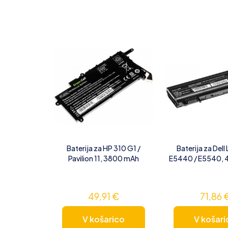
Baterija za HP 310 G1 /
Baterija za Dell
Pavilion 11, 3800 mAh
E5440 / E5540,
49,91
€
71,86
V košarico
V košari