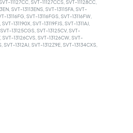
SVT-11127CC, SVT-11127CCS, SVT-11128CC,
13EN, SVT-13113ENS, SVT-13115FA, SVT-
VT-13116FG, SVT-13116FGS, SVT-13116FW,
SVT-131190X, SVT-13119FJS, SVT-1311AJ,
, SVT-13125CGS, SVT-13125CV, SVT-
, SVT-13126CVS, SVT-13126CW, SVT-
 SVT-1312AJ, SVT-1312Z9E, SVT-13134CXS,