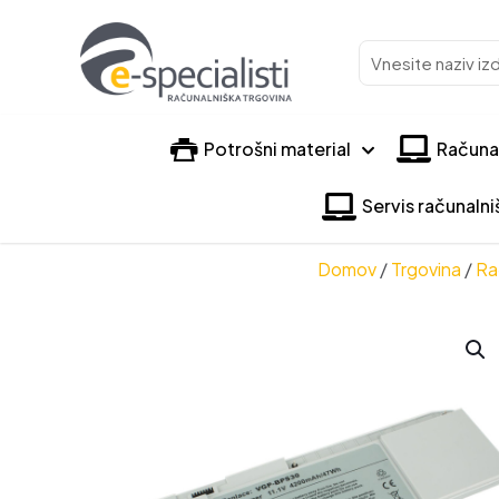
Vnesite
naziv
izdelka
Potrošni material
Računa
Servis računaln
Domov
/
Trgovina
/
Ra