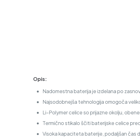
Opis:
Nadomestna baterija je izdelana po zasnovi
Najsodobnejša tehnologija omogoča veliko c
Li-Polymer celice so prijazne okolju, obe
Termično stikalo ščiti baterijske celice pre
Visoka kapaciteta baterije, podaljšan čas 