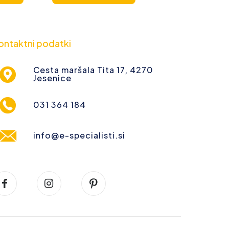
ontaktni podatki
Cesta maršala Tita 17, 4270
Jesenice
031 364 184
info@e-specialisti.si