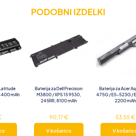
PODOBNI IZDELKI
 Latitude
Baterija za Dell Precision
Baterija za Acer As
 4400 mAh
M3800 / XPS 15 9530,
475G / E5-523G / 
245RR, 8100 mAh
2200 mAh
€
90,17
€
53,55
€
co
V košarico
V košaric