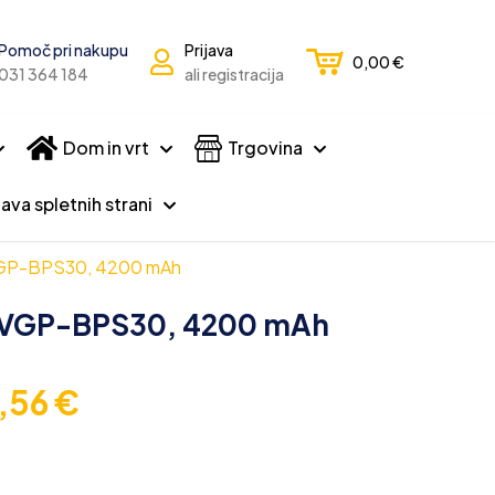
Pomoč pri nakupu
Prijava
0,00
€
031 364 184
ali registracija
Dom in vrt
Trgovina
ava spletnih strani
 VGP-BPS30, 4200 mAh
io VGP-BPS30, 4200 mAh
4,56
€