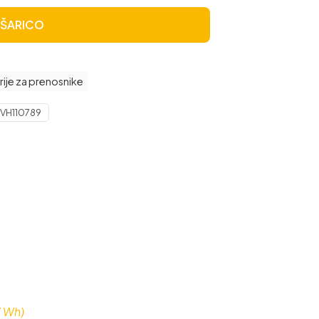
OŠARICO
rije za prenosnike
VH110789
7 Wh)