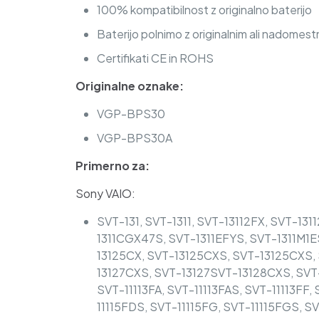
100% kompatibilnost z originalno baterijo
Baterijo polnimo z originalnim ali nadomest
Certifikati CE in ROHS
Originalne oznake:
VGP-BPS30
VGP-BPS30A
Primerno za:
Sony VAIO:
SVT-131, SVT-1311, SVT-13112FX, SVT-13
1311CGX47S, SVT-1311EFYS, SVT-1311M1E
13125CX, SVT-13125CXS, SVT-13125CXS, 
13127CXS, SVT-13127SVT-13128CXS, SVT-
SVT-11113FA, SVT-11113FAS, SVT-11113FF,
11115FDS, SVT-11115FG, SVT-11115FGS, SV