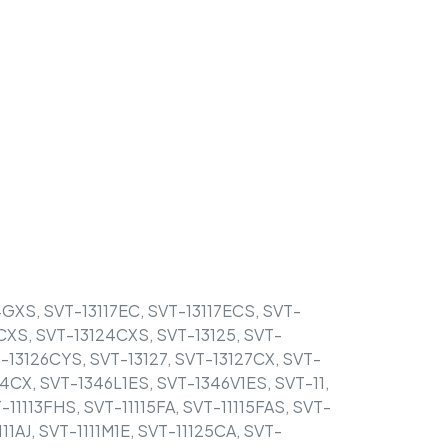
14GXS, SVT-13117EC, SVT-13117ECS, SVT-
CXS, SVT-13124CXS, SVT-13125, SVT-
-13126CYS, SVT-13127, SVT-13127CX, SVT-
4CX, SVT-1346L1ES, SVT-1346V1ES, SVT-11,
T-11113FHS, SVT-11115FA, SVT-11115FAS, SVT-
11AJ, SVT-1111M1E, SVT-11125CA, SVT-