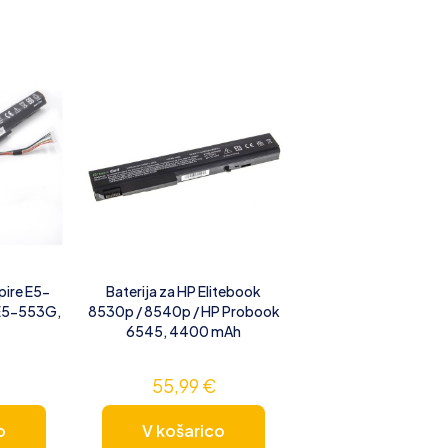
pire E5-
Baterija za HP Elitebook
E5-553G,
8530p / 8540p / HP Probook
6545, 4400 mAh
55,99
€
o
V košarico