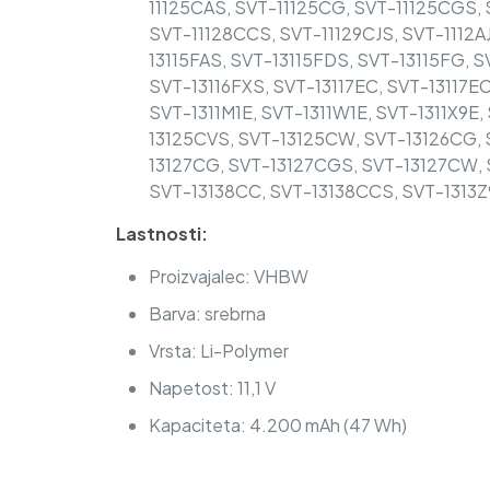
11125CAS, SVT-11125CG, SVT-11125CGS, 
SVT-11128CCS, SVT-11129CJS, SVT-1112AJ,
13115FAS, SVT-13115FDS, SVT-13115FG, 
SVT-13116FXS, SVT-13117EC, SVT-13117ECS
SVT-1311M1E, SVT-1311W1E, SVT-1311X9E
13125CVS, SVT-13125CW, SVT-13126CG, 
13127CG, SVT-13127CGS, SVT-13127CW, S
SVT-13138CC, SVT-13138CCS, SVT-1313Z9
Lastnosti:
Proizvajalec: VHBW
Barva: srebrna
Vrsta: Li-Polymer
Napetost: 11,1 V
Kapaciteta: 4.200 mAh (47 Wh)