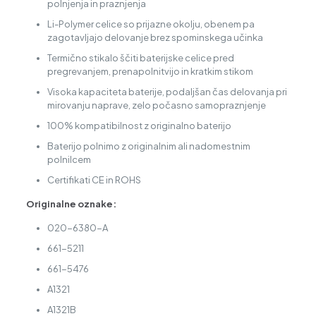
polnjenja in praznjenja
Li-Polymer celice so prijazne okolju, obenem pa
zagotavljajo delovanje brez spominskega učinka
Termično stikalo ščiti baterijske celice pred
pregrevanjem, prenapolnitvijo in kratkim stikom
Visoka kapaciteta baterije, podaljšan čas delovanja pri
mirovanju naprave, zelo počasno samopraznjenje
100% kompatibilnost z originalno baterijo
Baterijo polnimo z originalnim ali nadomestnim
polnilcem
Certifikati CE in ROHS
Originalne oznake:
020-6380-A
661-5211
661-5476
A1321
A1321B