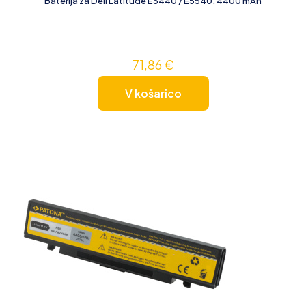
Baterija za Dell Latitude E5440 / E5540, 4400 mAh
71,86
€
V košarico