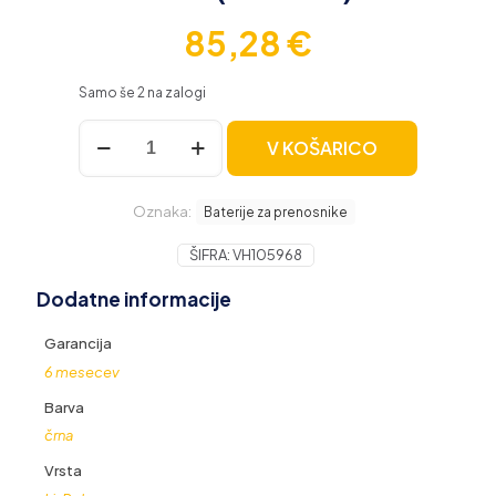
85,28
€
Samo še 2 na zalogi
Baterija
V KOŠARICO
za
Apple
MacBook
Oznaka:
Pro
Baterije za prenosnike
15"
A1321
ŠIFRA:
VH105968
/
Dodatne informacije
A1286,
7200
mAh
Garancija
(78.8
6 mesecev
Wh)
količina
Barva
črna
Vrsta