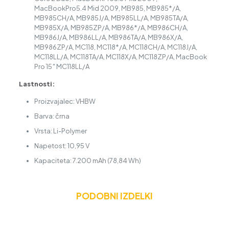
MacBookPro5.4 Mid 2009, MB985, MB985*/A,
MB985CH/A, MB985J/A, MB985LL/A, MB985TA/A,
MB985X/A, MB985ZP/A, MB986*/A, MB986CH/A,
MB986J/A, MB986LL/A, MB986TA/A, MB986X/A,
MB986ZP/A, MC118, MC118*/A, MC118CH/A, MC118J/A,
MC118LL/A, MC118TA/A, MC118X/A, MC118ZP/A, MacBook
Pro 15″ MC118LL/A
Lastnosti:
Proizvajalec: VHBW
Barva: črna
Vrsta: Li-Polymer
Napetost: 10,95 V
Kapaciteta: 7.200 mAh (78,84 Wh)
PODOBNI IZDELKI