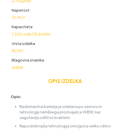
Li-Polymer
Napetost
10,95 V
Kapaciteta
7.200 mAh (78,84 Wh)
Vrsta izdelka
NOVO
Blagovna znamka
VHBW
OPIS IZDELKA
Opis:
Nadomestna baterija je izdelana po zasnovi in
tehnologiji nemškega proizvajalca VHBW, kar
zagotavlja odlično kvaliteto
Najsodobnejša tehnologija omogoča veliko ciklov