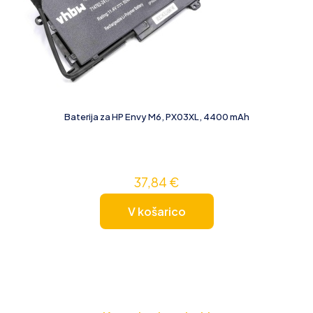
Baterija za HP Envy M6, PX03XL, 4400 mAh
37,84
€
V košarico