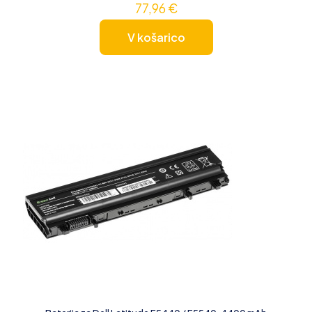
77,96
€
V košarico