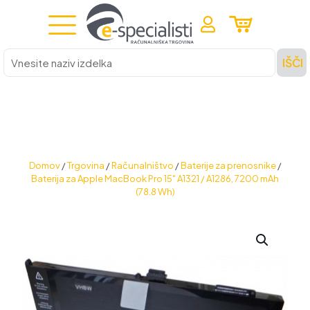
Vnesite
IŠČI
naziv
izdelka
Domov
/
Trgovina
/
Računalništvo
/
Baterije za prenosnike
/
Baterija za Apple MacBook Pro 15" A1321 / A1286, 7200 mAh
(78.8 Wh)