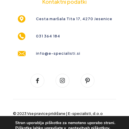
Kontaktni podatki
Cesta maršala Tita 17, 4270 Jesenice
031 364 184
info@e-specialisti.si
© 2023 Vse pravice pridržane |
E-specialisti, d.o.o
Stran uporablja piškotke za nemoteno uporabo strani.
Piškotke lahko upravljate v
nastavitvah piškotkov
.