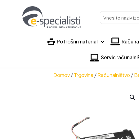
Vnesite
naziv
izdelka
Potrošni material
Računa
Servis računaln
Domov
/
Trgovina
/
Računalništvo
/
Ba