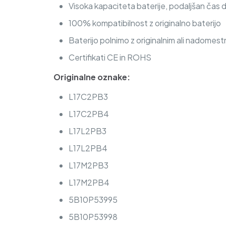
Visoka kapaciteta baterije, podaljšan čas 
100% kompatibilnost z originalno baterijo
Baterijo polnimo z originalnim ali nadomest
Certifikati CE in ROHS
Originalne oznake:
L17C2PB3
L17C2PB4
L17L2PB3
L17L2PB4
L17M2PB3
L17M2PB4
5B10P53995
5B10P53998