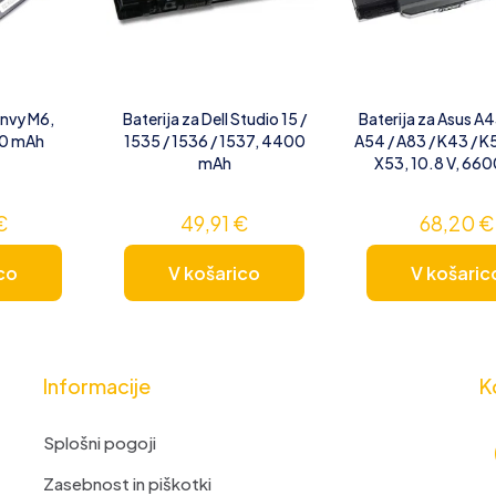
Envy M6,
Baterija za Dell Studio 15 /
Baterija za Asus A4
0 mAh
1535 / 1536 / 1537, 4400
A54 / A83 / K43 / K5
mAh
X53, 10.8 V, 66
€
49,91
€
68,20
€
co
V košarico
V košaric
Informacije
K
Splošni pogoji
Zasebnost in piškotki