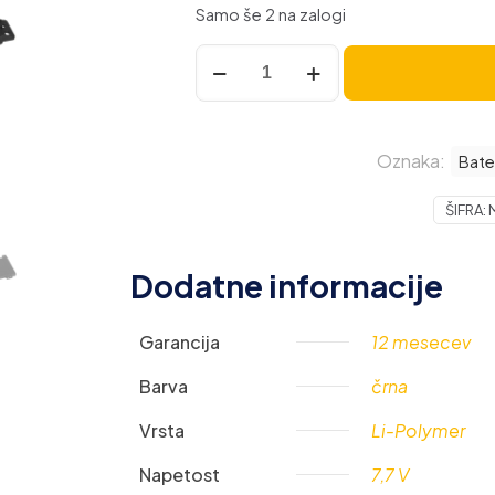
Samo še 2 na zalogi
Baterija
za
Lenovo
Yoga
Oznaka:
V130-
Bate
15
ŠIFRA:
/
V330-
14
Dodatne informacije
/
V330-
Garancija
12 mesecev
15,
L17C2PB3,
Barva
črna
4750
mAh
Vrsta
Li-Polymer
količina
Napetost
7,7 V