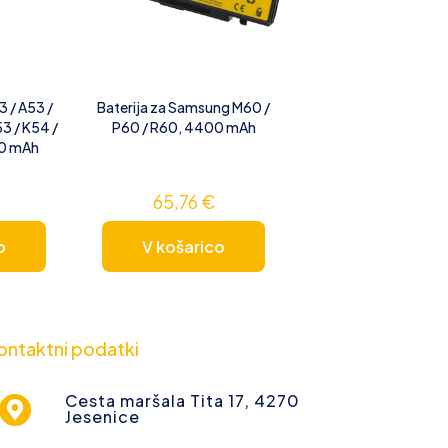
3 / A53 /
Baterija za Samsung M60 /
3 / K54 /
P60 / R60, 4400 mAh
00 mAh
65,76
€
o
V košarico
ontaktni podatki
Cesta maršala Tita 17, 4270
Jesenice