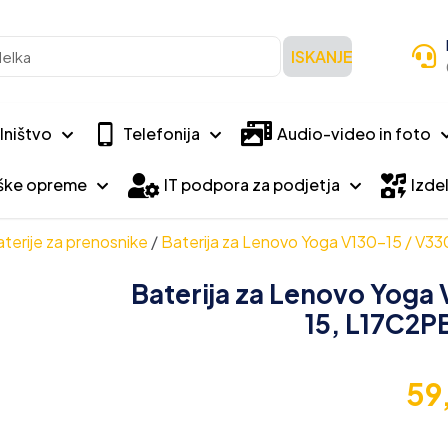
ISKANJE
lništvo
Telefonija
Audio-video in foto
iške opreme
IT podpora za podjetja
Izdel
terije za prenosnike
/
Baterija za Lenovo Yoga V130-15 / V3
Baterija za Lenovo Yoga
15, L17C2P
59