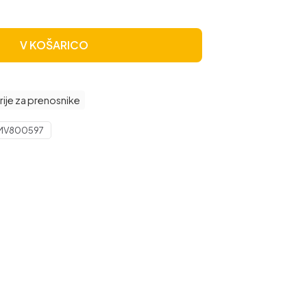
V KOŠARICO
rije za prenosnike
MV800597