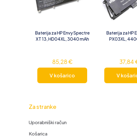
Baterija za HP Envy Spectre
Baterija za HP 
XT 13, HD04XL, 3040 mAh
PX03XL, 440
85,28
€
37,84
V košarico
V košari
Za stranke
Uporabniški račun
Košarica