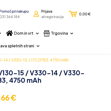
Pomoč pri nakupu
Prijava
0,00
€
031 364 184
ali registracija
Dom in vrt
Trgovina
ava spletnih strani
30-14 / V330-15, L17C2PB3, 4750 mAh
 V130-15 / V330-14 / V330-
B3, 4750 mAh
,66
€