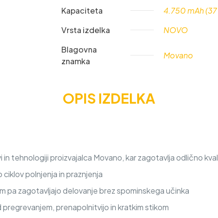
Kapaciteta
4.750 mAh (37
Vrsta izdelka
NOVO
Blagovna
Movano
znamka
OPIS IZDELKA
in tehnologiji proizvajalca Movano, kar zagotavlja odlično kva
iklov polnjenja in praznjenja
nem pa zagotavljajo delovanje brez spominskega učinka
d pregrevanjem, prenapolnitvijo in kratkim stikom