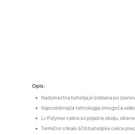
Opis:
Nadomestna baterija je izdelana po zasnovi 
Najsodobnejša tehnologija omogoča veliko c
Li-Polymer celice so prijazne okolju, obe
Termično stikalo ščiti baterijske celice pre