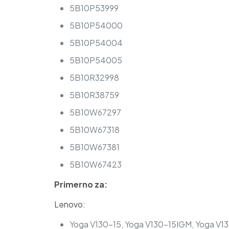
5B10P53999
5B10P54000
5B10P54004
5B10P54005
5B10R32998
5B10R38759
5B10W67297
5B10W67318
5B10W67381
5B10W67423
Primerno za:
Lenovo:
Yoga V130-15, Yoga V130-15IGM, Yoga V1