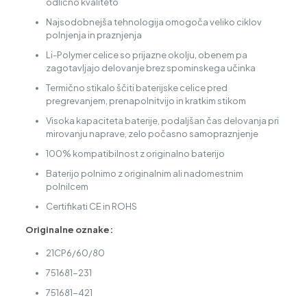
odlično kvaliteto
Najsodobnejša tehnologija omogoča veliko ciklov
polnjenja in praznjenja
Li-Polymer celice so prijazne okolju, obenem pa
zagotavljajo delovanje brez spominskega učinka
Termično stikalo ščiti baterijske celice pred
pregrevanjem, prenapolnitvijo in kratkim stikom
Visoka kapaciteta baterije, podaljšan čas delovanja pri
mirovanju naprave, zelo počasno samopraznjenje
100% kompatibilnost z originalno baterijo
Baterijo polnimo z originalnim ali nadomestnim
polnilcem
Certifikati CE in ROHS
Originalne oznake:
21CP6/60/80
751681-231
751681-421