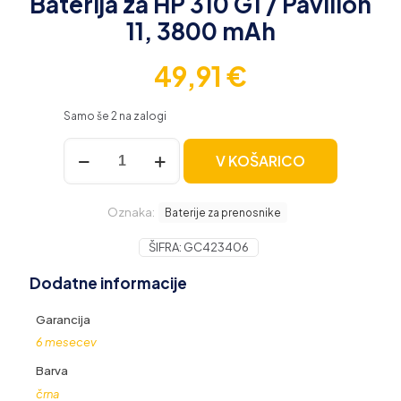
Baterija za HP 310 G1 / Pavilion
11, 3800 mAh
49,91
€
Samo še 2 na zalogi
Baterija
V KOŠARICO
za
HP
310
Oznaka:
G1
Baterije za prenosnike
/
Pavilion
ŠIFRA:
GC423406
11,
Dodatne informacije
3800
mAh
količina
Garancija
6 mesecev
Barva
črna