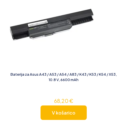
Baterija za Asus A43 / A53 / A54 / A83 / K43 / K53 / K54 / X53,
10.8 V, 6600 mAh
68,20
€
V košarico