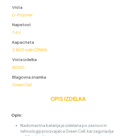
Vrsta
Li-Polymer
Napetost
7,6 V
Kapaciteta
3.800 mAh (29Wh)
Vrsta izdelka
NOVO
Blagovna znamka
Green Cell
OPIS IZDELKA
Opis:
Nadomestna baterija je izdelana po zasnovi in
tehnologiji proizvajalca Green Cell, kar zagotavlja