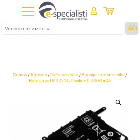
Vnesite
IŠČI
naziv
izdelka
Domov
/
Trgovina
/
Računalništvo
/
Baterije za prenosnike
/
Baterija za HP 310 G1 / Pavilion 11, 3800 mAh