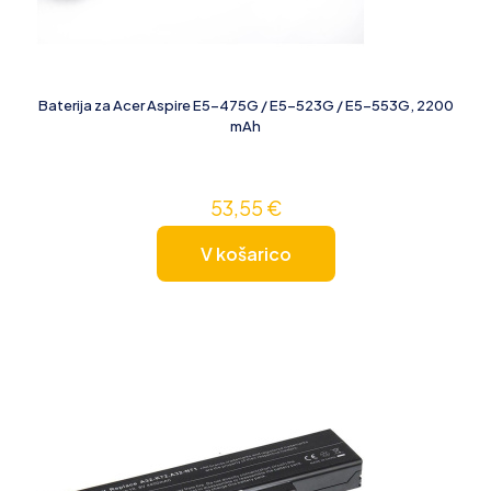
Baterija za Acer Aspire E5-475G / E5-523G / E5-553G, 2200
mAh
53,55
€
V košarico