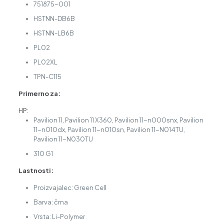
751875-001
HSTNN-DB6B
HSTNN-LB6B
PL02
PL02XL
TPN-C115
Primerno za:
HP:
Pavilion 11, Pavilion 11 X360, Pavilion 11-n000snx, Pavilion
11-n010dx, Pavilion 11-n010sn, Pavilion 11-N014TU,
Pavilion 11-N030TU
310 G1
Lastnosti:
Proizvajalec: Green Cell
Barva: črna
Vrsta: Li-Polymer