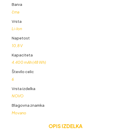
količina
Barva
črna
Vrsta
Li-Ion
Napetost
10,8 V
Kapaciteta
4.400 mAh (48 Wh)
Število celic
6
Vrsta izdelka
NOVO
Blagovna znamka
Movano
OPIS IZDELKA