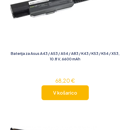
Baterija za Asus A43 / A53 / A54 / A83 / K43 / K53 / K54 / X53,
10.8 V, 6600 mAh
68,20
€
V košarico