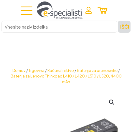
Vnesite
IŠČI
naziv
izdelka
Domov
/
Trgovina
/
Računalništvo
/
Baterije za prenosnike
/
Baterija za Lenovo Thinkpad L410 / L420 / L510 / L520, 4400
mAh