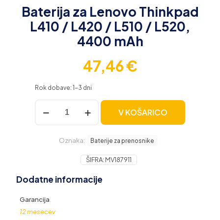
Baterija za Lenovo Thinkpad
L410 / L420 / L510 / L520,
4400 mAh
47,46
€
Rok dobave: 1-3 dni
Baterija
V KOŠARICO
za
Lenovo
Thinkpad
Oznaka:
L410
Baterije za prenosnike
/
L420
ŠIFRA:
MV187911
/
Dodatne informacije
L510
/
L520,
Garancija
4400
12 mesecev
mAh