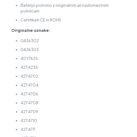
Baterijo polnimo z originalnim ali nadomestnim
polnilcem
Certifikati CE in ROHS
Originalne oznake:
0A36302
0A36303
40Y7625
42T4235
42T4702
42T4704
42T4706
42T4708
42T4709
42T4710
42T4711