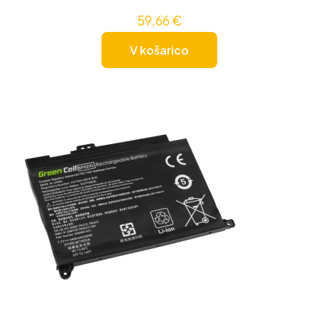
59,66
€
V košarico