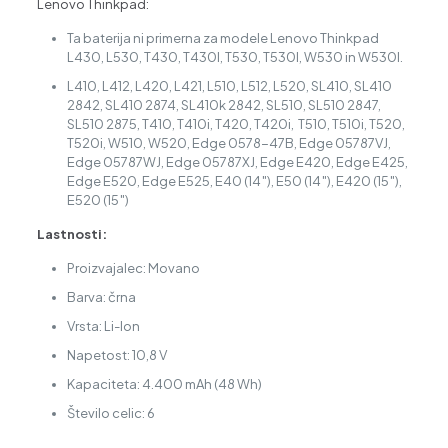
Lenovo Thinkpad:
Ta baterija ni primerna za modele Lenovo Thinkpad
L430, L530, T430, T430I, T530, T530I, W530 in W530I.
L410, L412, L420, L421, L510, L512, L520, SL410, SL410
2842, SL410 2874, SL410k 2842, SL510, SL510 2847,
SL510 2875, T410, T410i, T420, T420i, T510, T510i, T520,
T520i, W510, W520, Edge 0578-47B, Edge 05787VJ,
Edge 05787WJ, Edge 05787XJ, Edge E420, Edge E425,
Edge E520, Edge E525, E40 (14″), E50 (14″), E420 (15″),
E520 (15″)
Lastnosti:
Proizvajalec: Movano
Barva: črna
Vrsta: Li-Ion
Napetost: 10,8 V
Kapaciteta: 4.400 mAh (48 Wh)
Število celic: 6