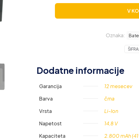
V K
Oznaka:
Bate
ŠIFRA
Dodatne informacije
Garancija
12 mesecev
Barva
črna
Vrsta
Li-Ion
Napetost
14,8 V
Kapaciteta
2.800 mAh (41