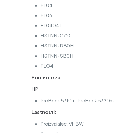
FL04
FL06
FL04041
HSTNN-C72C
HSTNN-DB0H
HSTNN-SB0H
FLO4
Primerno za:
HP:
ProBook 5310m, ProBook 5320m
Lastnosti:
Proizvajalec: VHBW