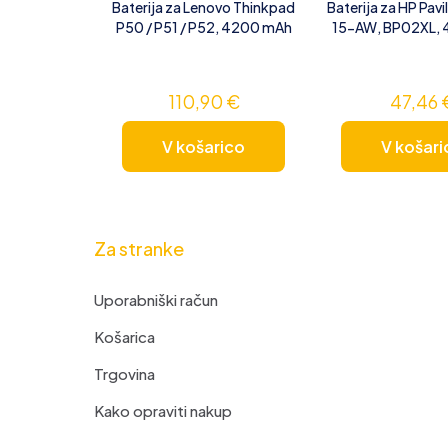
Baterija za Lenovo Thinkpad
Baterija za HP Pavi
P50 / P51 / P52, 4200 mAh
15-AW, BP02XL,
110,90
€
47,46
V košarico
V košari
Za stranke
Uporabniški račun
Košarica
Trgovina
Kako opraviti nakup