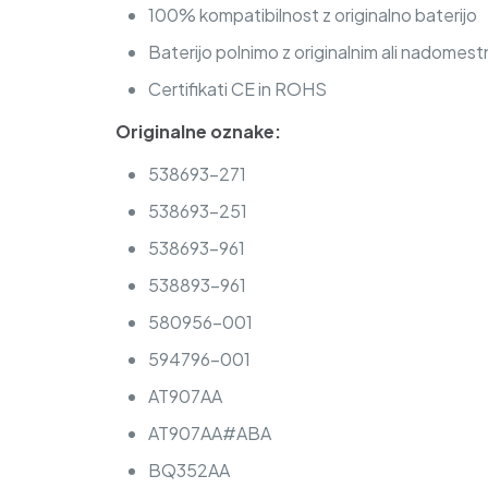
100% kompatibilnost z originalno baterijo
Baterijo polnimo z originalnim ali nadomest
Certifikati CE in ROHS
Originalne oznake:
538693-271
538693-251
538693-961
538893-961
580956-001
594796-001
AT907AA
AT907AA#ABA
BQ352AA