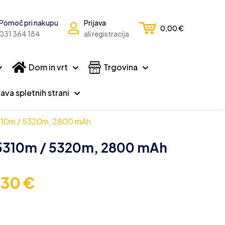
Pomoč pri nakupu
Prijava
0,00
€
031 364 184
ali registracija
Dom in vrt
Trgovina
ava spletnih strani
5310m / 5320m, 2800 mAh
 5310m / 5320m, 2800 mAh
,30
€