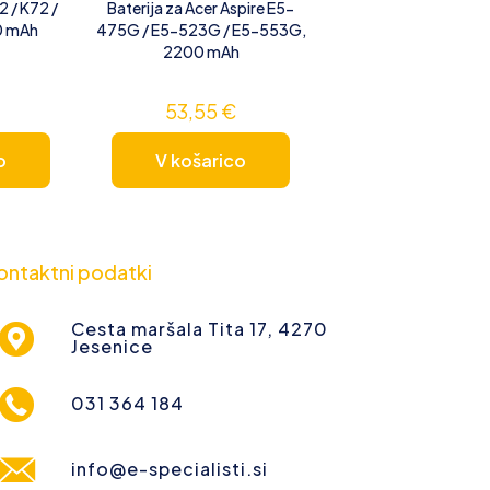
2 / K72 /
Baterija za Acer Aspire E5-
0 mAh
475G / E5-523G / E5-553G,
2200 mAh
53,55
€
o
V košarico
ontaktni podatki
Cesta maršala Tita 17, 4270
Jesenice
031 364 184
info@e-specialisti.si