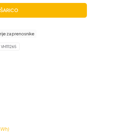
OŠARICO
rije za prenosnike
:
VH111265
 Wh)