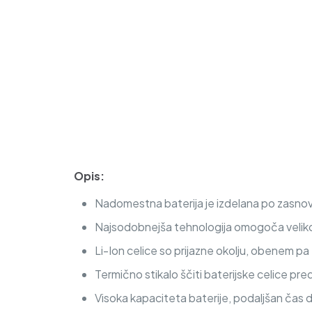
Opis:
Nadomestna baterija je izdelana po zasnovi
Najsodobnejša tehnologija omogoča veliko c
Li-Ion celice so prijazne okolju, obenem p
Termično stikalo ščiti baterijske celice pre
Visoka kapaciteta baterije, podaljšan čas 