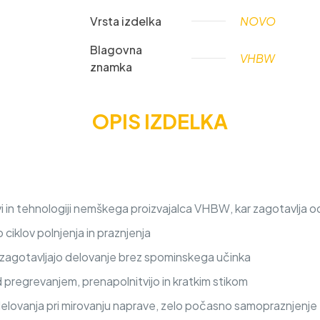
Vrsta izdelka
NOVO
Blagovna
VHBW
znamka
OPIS IZDELKA
 in tehnologiji nemškega proizvajalca VHBW, kar zagotavlja od
iklov polnjenja in praznjenja
a zagotavljajo delovanje brez spominskega učinka
d pregrevanjem, prenapolnitvijo in kratkim stikom
delovanja pri mirovanju naprave, zelo počasno samopraznjenje