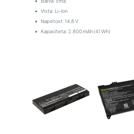
Barva: črna
Vrsta: Li-Ion
Napetost: 14,8 V
Kapaciteta: 2.800 mAh (41 Wh)