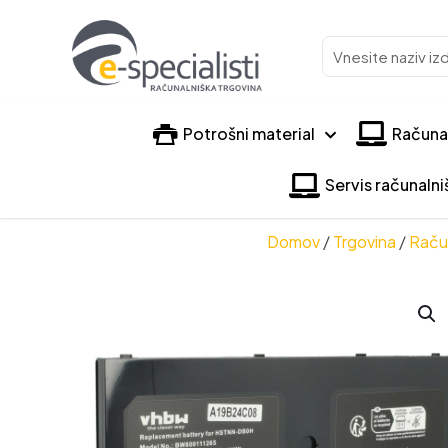
Vnesite
naziv
izdelka
Potrošni material
Računa
Servis računaln
Domov
/
Trgovina
/
Raču