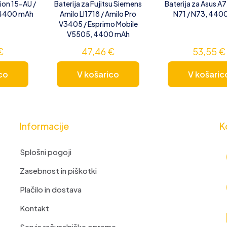
lion 15-AU /
Baterija za Fujitsu Siemens
Baterija za Asus A7
 4400 mAh
Amilo LI1718 / Amilo Pro
N71 / N73, 440
V3405 / Esprimo Mobile
V5505, 4400 mAh
€
47,46
€
53,55
€
co
V košarico
V košaric
Informacije
K
Splošni pogoji
Zasebnost in piškotki
Plačilo in dostava
Kontakt
Servis računalniške opreme