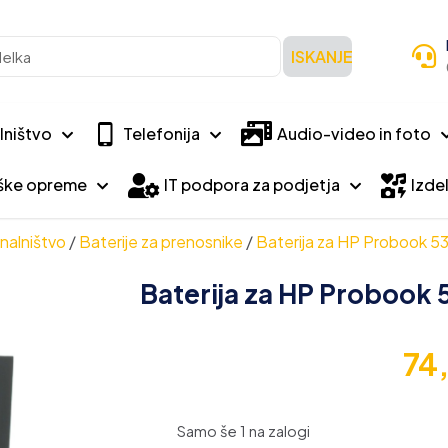
ISKANJE
lništvo
Telefonija
Audio-video in foto
iške opreme
IT podpora za podjetja
Izdel
nalništvo
/
Baterije za prenosnike
/
Baterija za HP Probook 
Baterija za HP Probook
74
Samo še 1 na zalogi