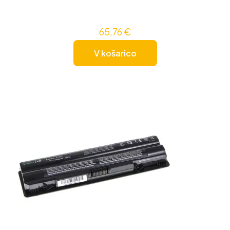
65,76
€
V košarico