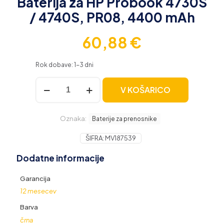
Baterija za HP Probook 4730S
/ 4740S, PR08, 4400 mAh
60,88
€
Rok dobave: 1-3 dni
Baterija
V KOŠARICO
za
HP
Probook
Oznaka:
4730S
Baterije za prenosnike
/
4740S,
ŠIFRA:
MV187539
PR08,
Dodatne informacije
4400
mAh
količina
Garancija
12 mesecev
Barva
črna