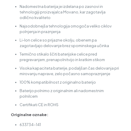
Nadomestna baterija je izdelana po zasnovi in
tehnologiji proizvajalca Movano, kar zagotavlja
odlično kvaliteto
Najsodobnejša tehnologija omogoča veliko ciklov
polnjenja in praznjenja
Li-Ion celice so prijazne okolju, obenem pa
zagotavljajo delovanje brez spominskega učinka
Termično stikalo ščiti baterijske celice pred
pregrevanjem, prenapolnitvijo in kratkim stikom
Visoka kapaciteta baterije, podaljšan čas delovanja pri
mirovanju naprave, zelo počasno samopraznjenje
100% kompatibilnost z originalno baterijo
Baterijo polnimo z originalnim ali nadomestnim
polnilcem
Certifikati CE in ROHS
Originalne oznake:
633734-141