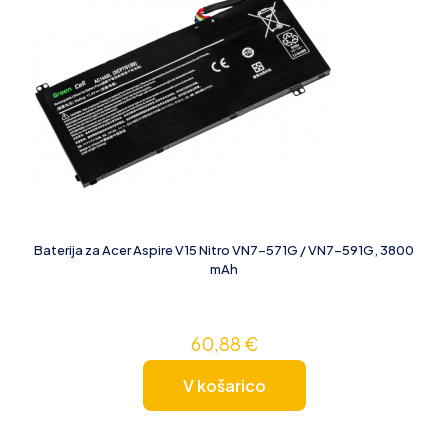
Baterija za Acer Aspire V15 Nitro VN7-571G / VN7-591G, 3800
mAh
60,88
€
V košarico