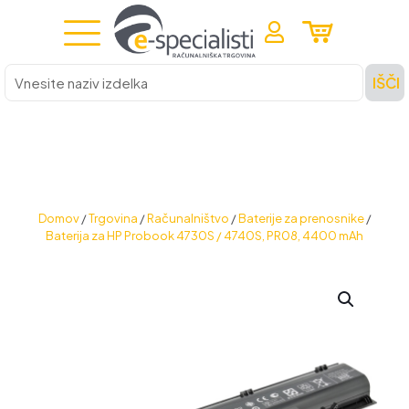
Vnesite
IŠČI
naziv
izdelka
Domov
/
Trgovina
/
Računalništvo
/
Baterije za prenosnike
/
Baterija za HP Probook 4730S / 4740S, PR08, 4400 mAh