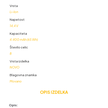
Vrsta
Li-Ion
Napetost
14,4 V
Kapaciteta
4.400 mAh (65 Wh)
Število celic
8
Vrsta izdelka
NOVO
Blagovna znamka
Movano
OPIS IZDELKA
Opis: