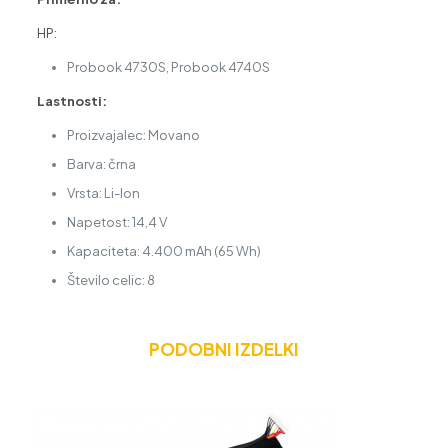
HP:
Probook 4730S, Probook 4740S
Lastnosti:
Proizvajalec: Movano
Barva: črna
Vrsta: Li-Ion
Napetost: 14,4 V
Kapaciteta: 4.400 mAh (65 Wh)
Število celic: 8
PODOBNI IZDELKI