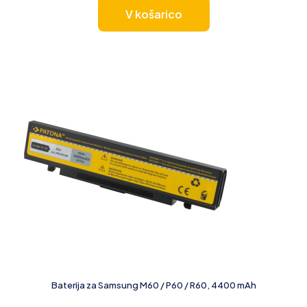
V košarico
Baterija za Samsung M60 / P60 / R60, 4400 mAh