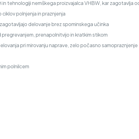
 in tehnologiji nemškega proizvajalca VHBW, kar zagotavlja od
iklov polnjenja in praznjenja
a zagotavljajo delovanje brez spominskega učinka
d pregrevanjem, prenapolnitvijo in kratkim stikom
delovanja pri mirovanju naprave, zelo počasno samopraznjenje
nim polnilcem