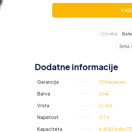
V K
Oznaka:
Bate
ŠIFRA:
Dodatne informacije
Garancija
12 mesecev
Barva
črna
Vrsta
Li-Ion
Napetost
11,1 V
Kapaciteta
6.600 mAh (7