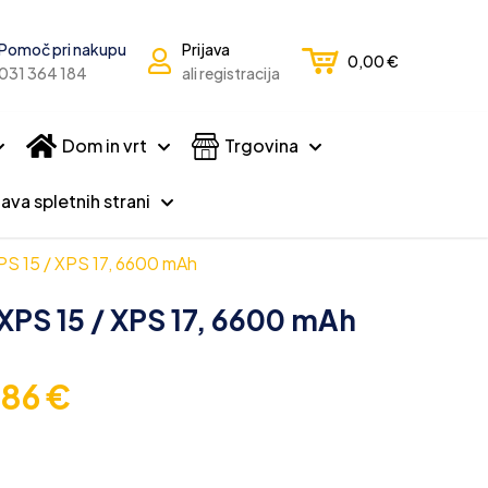
Pomoč pri nakupu
Prijava
0,00
€
031 364 184
ali registracija
Dom in vrt
Trgovina
ava spletnih strani
XPS 15 / XPS 17, 6600 mAh
/ XPS 15 / XPS 17, 6600 mAh
,86
€