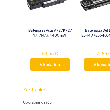
Baterija za Asus A72 / K72 /
Baterija za Dell
N71 / N73, 4400 mAh
E5440 / E5540,
53,55
€
71,86
V košarico
V košari
Za stranke
Uporabniški račun