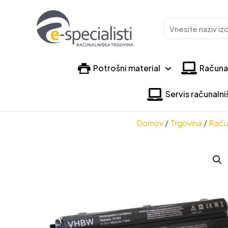
Vnesite
naziv
izdelka
Potrošni material
Računa
Servis računaln
Domov
/
Trgovina
/
Raču