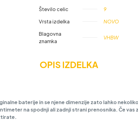
Število celic
9
Vrsta izdelka
NOVO
Blagovna
VHBW
znamka
OPIS IZDELKA
inalne baterije in se njene dimenzije zato lahko nekoliko
centimeter na spodnji ali zadnji strani prenosnika. Če vas
tirate.