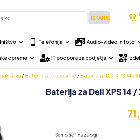
ISKANJE
lništvo
Telefonija
Audio-video in foto
iške opreme
IT podpora za podjetja
Izdel
nalništvo
/
Baterije za prenosnike
/
Baterija za Dell XPS 14 / 
Baterija za Dell XPS 14 
71
Samo še 1 na zalogi