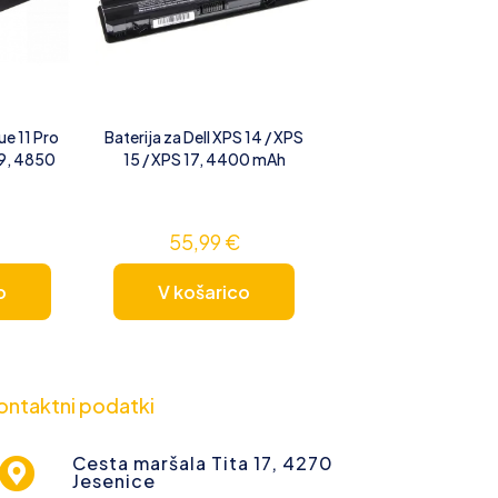
ue 11 Pro
Baterija za Dell XPS 14 / XPS
39, 4850
15 / XPS 17, 4400 mAh
55,99
€
o
V košarico
ontaktni podatki
Cesta maršala Tita 17, 4270
Jesenice