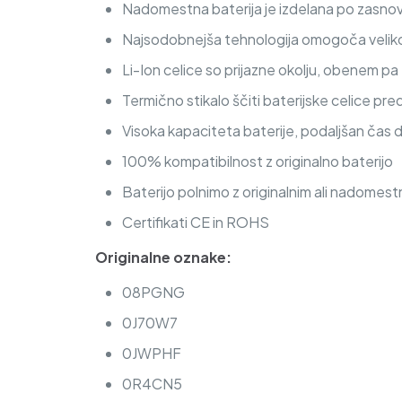
Nadomestna baterija je izdelana po zasnovi
Najsodobnejša tehnologija omogoča veliko c
Li-Ion celice so prijazne okolju, obenem p
Termično stikalo ščiti baterijske celice pre
Visoka kapaciteta baterije, podaljšan čas 
100% kompatibilnost z originalno baterijo
Baterijo polnimo z originalnim ali nadomest
Certifikati CE in ROHS
Originalne oznake:
08PGNG
0J70W7
0JWPHF
0R4CN5