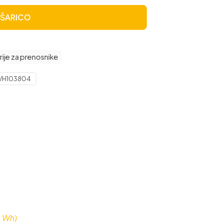
OŠARICO
rije za prenosnike
VH103804
3 Wh)