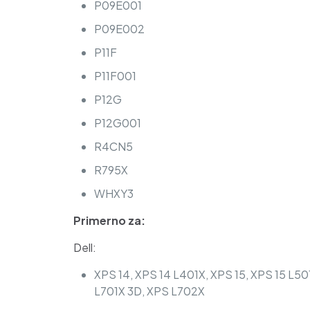
P09E001
P09E002
P11F
P11F001
P12G
P12G001
R4CN5
R795X
WHXY3
Primerno za:
Dell:
XPS 14, XPS 14 L401X, XPS 15, XPS 15 L50
L701X 3D, XPS L702X