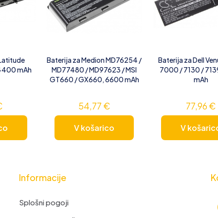
 Latitude
Baterija za Medion MD76254 /
Baterija za Dell Ven
 4400 mAh
MD77480 / MD97623 / MSI
7000 / 7130 / 71
GT660 / GX660, 6600 mAh
mAh
€
54,77
€
77,96
€
co
V košarico
V košaric
Informacije
K
Splošni pogoji