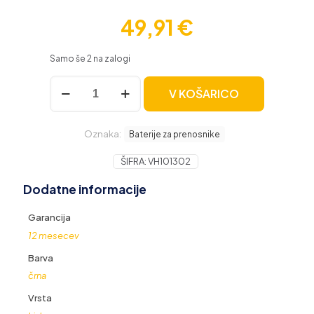
49,91
€
Samo še 2 na zalogi
Baterija
V KOŠARICO
za
Dell
Inspiron
Oznaka:
1520
Baterije za prenosnike
/
1720
ŠIFRA:
VH101302
/
Dodatne informacije
Vostro
1500
/
Garancija
1700,
12 mesecev
4400
mAh
Barva
količina
črna
Vrsta