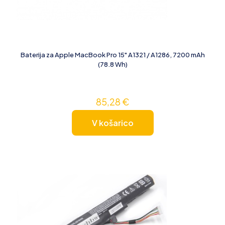
Baterija za Apple MacBook Pro 15" A1321 / A1286, 7200 mAh
(78.8 Wh)
85,28
€
V košarico