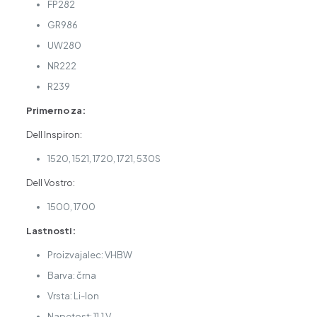
FP282
GR986
UW280
NR222
R239
Primerno za:
Dell Inspiron:
1520, 1521, 1720, 1721, 530S
Dell Vostro:
1500, 1700
Lastnosti:
Proizvajalec: VHBW
Barva: črna
Vrsta: Li-Ion
Napetost: 11,1 V