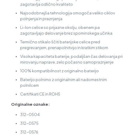
zagotavlja odlično kvaliteto
Najsodobnejša tehnologija omogoča veliko ciklov
polnjenja in praznjenja
Li-Ion celice so prijazne okolju, obenem pa
zagotavljajo delovanje brez spominskega učinka
Termično stikalo ščiti baterijske celice pred
pregrevanjem, prenapolnitvijo in kratkim stikom
Visoka kapaciteta baterije, podaljšan čas delovanja pri
mirovanju naprave, zelo počasno samopraznjenje
100% kompatibilnost z originalno baterijo
Baterijo polnimo z originalnim ali nadomestnim
polnilcem
Certifikati CE in ROHS
Originalne oznake:
312-0504
312-0575
312-0576