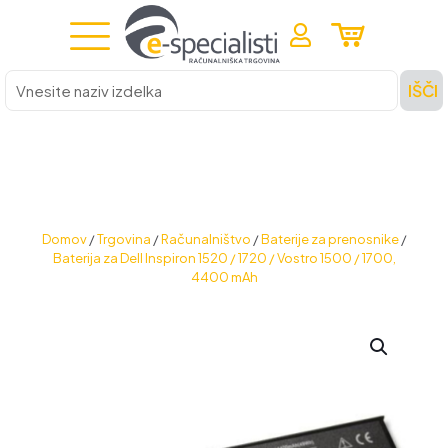
Vnesite
IŠČI
naziv
izdelka
Domov
/
Trgovina
/
Računalništvo
/
Baterije za prenosnike
/
Baterija za Dell Inspiron 1520 / 1720 / Vostro 1500 / 1700,
4400 mAh