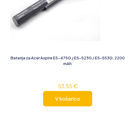
Baterija za Acer Aspire E5-475G / E5-523G / E5-553G, 2200
mAh
53,55
€
V košarico