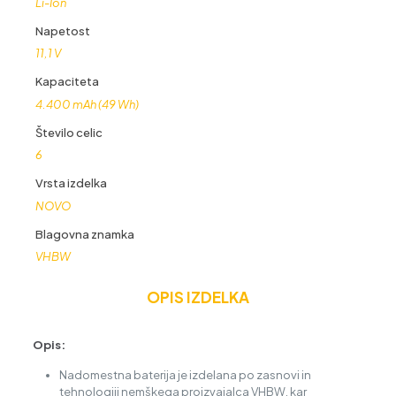
Li-Ion
Napetost
11,1 V
Kapaciteta
4.400 mAh (49 Wh)
Število celic
6
Vrsta izdelka
NOVO
Blagovna znamka
VHBW
OPIS IZDELKA
Opis:
Nadomestna baterija je izdelana po zasnovi in
tehnologiji nemškega proizvajalca VHBW, kar