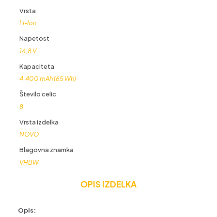
Vrsta
Li-Ion
Napetost
14,8 V
Kapaciteta
4.400 mAh (65 Wh)
Število celic
8
Vrsta izdelka
NOVO
Blagovna znamka
VHBW
OPIS IZDELKA
Opis: