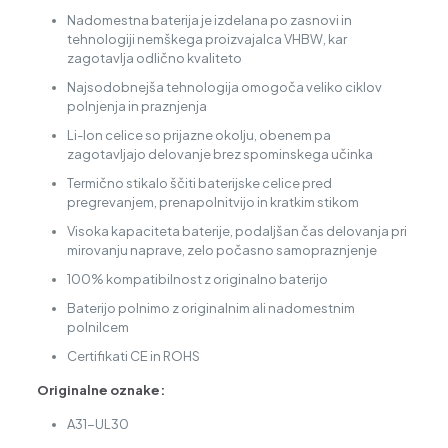
Nadomestna baterija je izdelana po zasnovi in
tehnologiji nemškega proizvajalca VHBW, kar
zagotavlja odlično kvaliteto
Najsodobnejša tehnologija omogoča veliko ciklov
polnjenja in praznjenja
Li-Ion celice so prijazne okolju, obenem pa
zagotavljajo delovanje brez spominskega učinka
Termično stikalo ščiti baterijske celice pred
pregrevanjem, prenapolnitvijo in kratkim stikom
Visoka kapaciteta baterije, podaljšan čas delovanja pri
mirovanju naprave, zelo počasno samopraznjenje
100% kompatibilnost z originalno baterijo
Baterijo polnimo z originalnim ali nadomestnim
polnilcem
Certifikati CE in ROHS
Originalne oznake:
A31-UL30