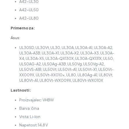
A42-UL30
A42-UL50
A42-UL80
Primerno za:
Asus:
UL30SD, UL30Vt, UL30, UL30A, UL30A-A1, UL30A-A2,
UL30A-A3B, UL30A-X1, UL30A-X2, UL30A-X3, UL30A-
X4, UL30A-X5, UL30A-QX130X, UL30A-QX131X, UL50,
UL50AG-A2, UL50Ag-A3B, UL50Vg, UL50Vg-A2,
UL50VS-A1B, UL50Vt, UL50Vt-A1, UL50Vt-X1, UL50Vt-
XX009X, UL50Vt-XX010x, UL80, UL80Ag-A1, UL80Vt,
UL80Vt-A1, UL80Vt-WX009X, UL80Vt-WX010X
Lastnosti:
Proizvajalec: VHBW
Barva: črna
Vrsta: Li-Ion
Napetost: 14,8 V