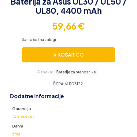
Baterija za Asus UL30 / UL50 /
UL80, 4400 mAh
59,66
€
Samo še 1 na zalogi
V KOŠARICO
Oznaka:
Baterije za prenosnike
ŠIFRA:
VH103122
Dodatne informacije
Garancija
12 mesecev
Barva
črna