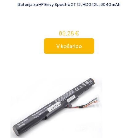
Baterija za HP Envy Spectre XT 13, HD04XL, 3040 mAh
85,28
€
V košarico