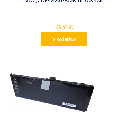
Baterija za HP 310 G1 / Pavilion 11, 3800 mAh
49,91
€
V košarico