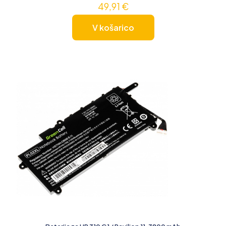
49,91
€
V košarico