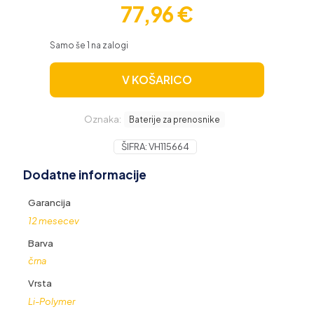
77,96
€
Samo še 1 na zalogi
V KOŠARICO
Oznaka:
Baterije za prenosnike
ŠIFRA:
VH115664
Dodatne informacije
Garancija
12 mesecev
Barva
črna
Vrsta
Li-Polymer