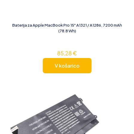
Baterija za Apple MacBook Pro 15" A1321 / A1286, 7200 mAh
(78.8 Wh)
85,28
€
V košarico