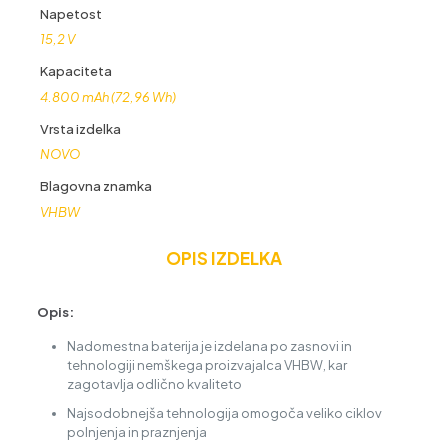
Napetost
15,2 V
Kapaciteta
4.800 mAh (72,96 Wh)
Vrsta izdelka
NOVO
Blagovna znamka
VHBW
OPIS IZDELKA
Opis:
Nadomestna baterija je izdelana po zasnovi in
tehnologiji nemškega proizvajalca VHBW, kar
zagotavlja odlično kvaliteto
Najsodobnejša tehnologija omogoča veliko ciklov
polnjenja in praznjenja