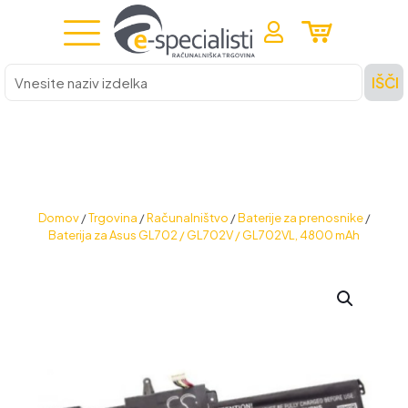
Vnesite
IŠČI
naziv
izdelka
Domov
/
Trgovina
/
Računalništvo
/
Baterije za prenosnike
/
Baterija za Asus GL702 / GL702V / GL702VL, 4800 mAh