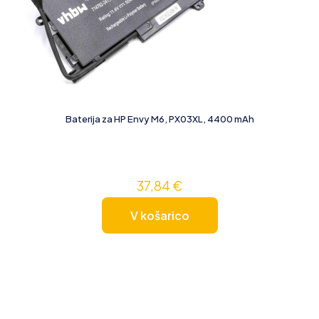
Baterija za HP Envy M6, PX03XL, 4400 mAh
37,84
€
V košarico