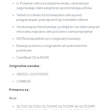
Li-Polymer celice so prijazne okolju, obenem pa
zagotavljajo delovanje brez spominskega učinka
Termično stikalo ščiti baterijske celice pred
pregrevanjem, prenapolnitvijo in kratkim stikom
Visoka kapaciteta baterije, podaljšan čas delovanja pri
mirovanju naprave, zelo počasno samopraznjenje
100% kompatibilnost z originalno baterijo
Baterijo polnimo z originalnim ali nadomestnim
polnilcem
Certifikati CE in ROHS
Originalne oznake:
0B200-02070000
C41N1541
Primerno za:
Asus:
GL702, GL702V, GL702VM, GL702VM-1A, GL702VM-