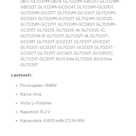
DB71, GL702VM-DB74, GL702VM-GB031T, GL702VM-
GB032T, GL702VM-GC004T, GL702VM-GC010T,
GL702VM-GC017T, GL702VM-GC020T, GL702VM-
GC035T, GL702VM-GC100T, GL702VM-GC102D,
GL702VM-GC279T, GL702VM-GC280T, GL702VM-
GC301T, GL702VS, GL702VS-1A, GL702VS-1C,
GL702VSK-R, GL702VT, GL702VT-1A, GL702VT-
GC018T, GL702VT-GC023T, GL702VT-GC024T,
GL702VT-GC025T, GL702VT-GC033T, GL702VT-
GC057T, GL702VT-GC061T, GL702VT-GC090TC,
GL702VT-GC109T, ROG Strix GL702VS, ROG Strix
GL702VT
Lastnosti:
Proizvajalec: VHBW
Barva: črna
Vrsta: Li-Polymer
Napetost: 15,2 V
Kapaciteta: 4.800 mAh (72,96 Wh)