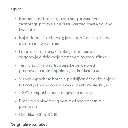
Opis:
Nadomestna baterija je izdelana po zasnovi in
tehnologiji proizvajalca Mitsu, kar zagotavlja odlično
kvaliteto
Najsodobnejša tehnologija omogoča veliko ciklov
polnjenja in praznjenja
Li-Ion celice so prijazne okolju, obenem pa
zagotavljajo delovanje brez spominskega učinka
Termično stikalo ščiti baterijske celice pred
pregrevanjem, prenapolnitvijo in kratkim stikom
Visoka kapaciteta baterije, podaljšan čas delovanja pri
mirovanju naprave, zelo počasno samopraznjenje
100% kompatibilnost z originalno baterijo
Baterijo polnimo z originalnim ali nadomestnim
polnilcem
Certifikati CE in ROHS
Originalne oznake: