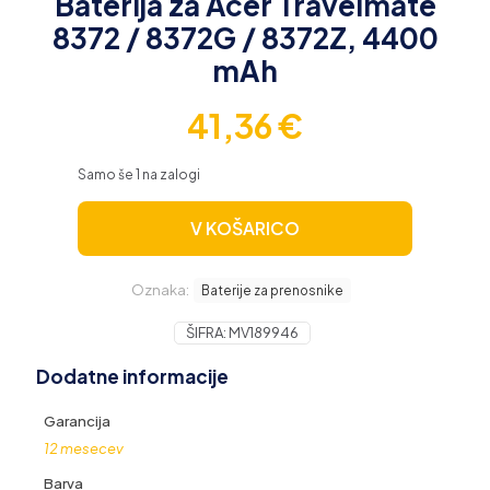
Baterija za Acer Travelmate
8372 / 8372G / 8372Z, 4400
mAh
41,36
€
Samo še 1 na zalogi
V KOŠARICO
Oznaka:
Baterije za prenosnike
ŠIFRA:
MV189946
Dodatne informacije
Garancija
12 mesecev
Barva