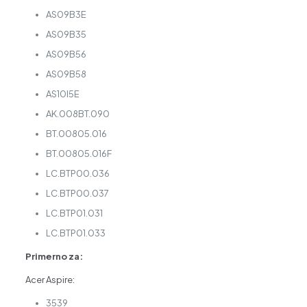
AS09B3E
AS09B35
AS09B56
AS09B58
AS10I5E
AK.008BT.090
BT.00805.016
BT.00805.016F
LC.BTP00.036
LC.BTP00.037
LC.BTP01.031
LC.BTP01.033
Primerno za:
Acer Aspire:
3539