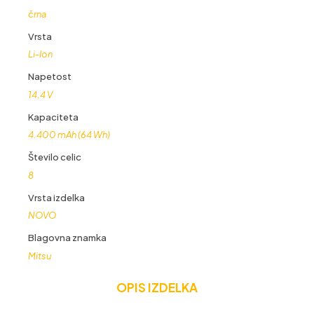
črna
Vrsta
Li-Ion
Napetost
14,4 V
Kapaciteta
4.400 mAh (64 Wh)
Število celic
8
Vrsta izdelka
NOVO
Blagovna znamka
Mitsu
OPIS IZDELKA