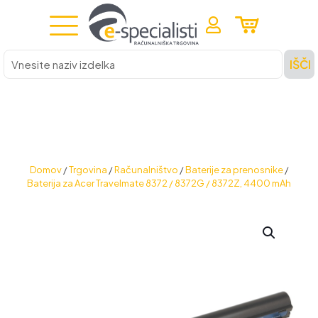
Vnesite
IŠČI
naziv
izdelka
Domov
/
Trgovina
/
Računalništvo
/
Baterije za prenosnike
/
Baterija za Acer Travelmate 8372 / 8372G / 8372Z, 4400 mAh