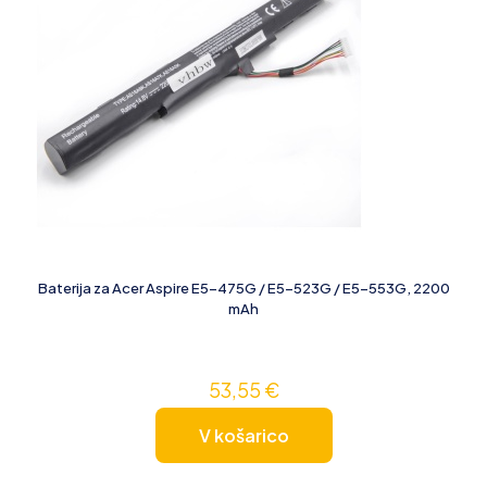
Baterija za Acer Aspire E5-475G / E5-523G / E5-553G, 2200
mAh
53,55
€
V košarico