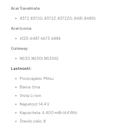
Acer Travelmate:
8372, 8372G, 8372Z, 8372ZG, 8481, 8481G
Acer Iconia:
6120, 6487, 6673, 6886
Gateway:
NS30, NS30I, NS30IG
Lastnosti:
Proizvajalec: Mitsu
Barva: črna
Vrsta: Li-Ion
Napetost: 14,4 V
Kapaciteta: 4.400 mAh (64 Wh)
Število celic: 8