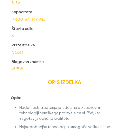
11,1 V
Kapaciteta
4.400 mAh (49 Wh)
Število celic
6
Vrsta izdelka
NOVO
Blagovna znamka
VHBW
OPIS IZDELKA
Opis:
Nadomestna baterija je izdelana po zasnovi in
tehnologiji nemškega proizvajalca VHBW, kar
zagotavlja odlično kvaliteto
Najsodobnejša tehnologija omogoča veliko ciklov