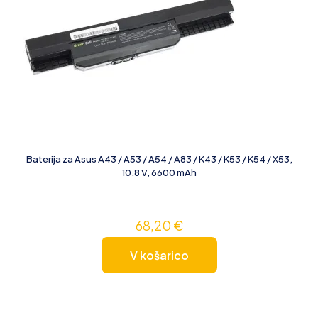
Baterija za Asus A43 / A53 / A54 / A83 / K43 / K53 / K54 / X53,
10.8 V, 6600 mAh
68,20
€
V košarico