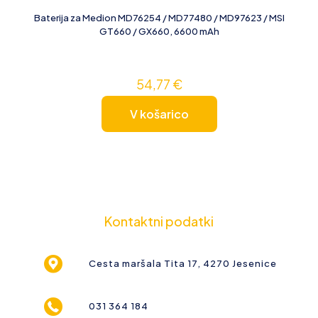
Baterija za Medion MD76254 / MD77480 / MD97623 / MSI
GT660 / GX660, 6600 mAh
54,77
€
V košarico
Kontaktni podatki
Cesta maršala Tita 17, 4270 Jesenice
031 364 184