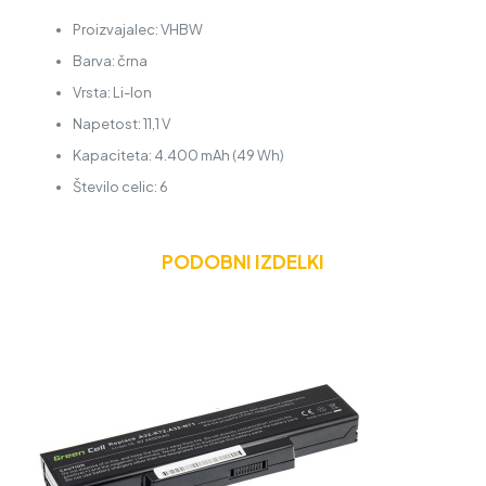
Proizvajalec: VHBW
Barva: črna
Vrsta: Li-Ion
Napetost: 11,1 V
Kapaciteta: 4.400 mAh (49 Wh)
Število celic: 6
PODOBNI IZDELKI