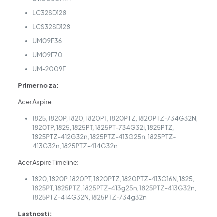
LC32SD128
LCS32SD128
UM09F36
UM09F70
UM-2009F
Primerno za:
Acer Aspire:
1825, 1820P, 1820, 1820PT, 1820PTZ, 1820PTZ-734G32N,
1820TP, 1825, 1825PT, 1825PT-734G32i, 1825PTZ,
1825PTZ-412G32n, 1825PTZ-413G25n, 1825PTZ-
413G32n, 1825PTZ-414G32n
Acer Aspire Timeline:
1820, 1820P, 1820PT, 1820PTZ, 1820PTZ-413G16N, 1825,
1825PT, 1825PTZ, 1825PTZ-413g25n, 1825PTZ-413G32n,
1825PTZ-414G32N, 1825PTZ-734g32n
Lastnosti: