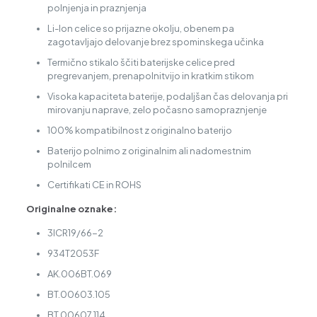
polnjenja in praznjenja
Li-Ion celice so prijazne okolju, obenem pa
zagotavljajo delovanje brez spominskega učinka
Termično stikalo ščiti baterijske celice pred
pregrevanjem, prenapolnitvijo in kratkim stikom
Visoka kapaciteta baterije, podaljšan čas delovanja pri
mirovanju naprave, zelo počasno samopraznjenje
100% kompatibilnost z originalno baterijo
Baterijo polnimo z originalnim ali nadomestnim
polnilcem
Certifikati CE in ROHS
Originalne oznake:
3ICR19/66-2
934T2053F
AK.006BT.069
BT.00603.105
BT.00607.114