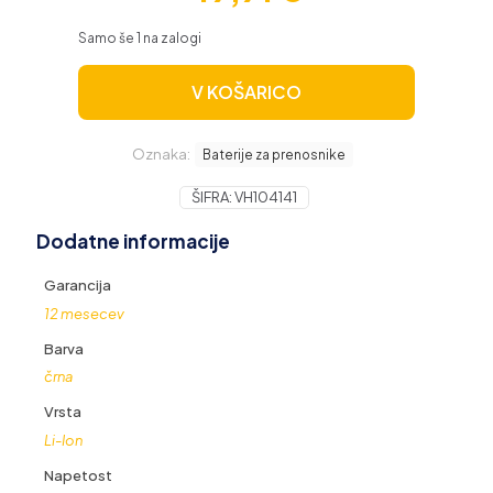
Samo še 1 na zalogi
V KOŠARICO
Oznaka:
Baterije za prenosnike
ŠIFRA:
VH104141
Dodatne informacije
Garancija
12 mesecev
Barva
črna
Vrsta
Li-Ion
Napetost