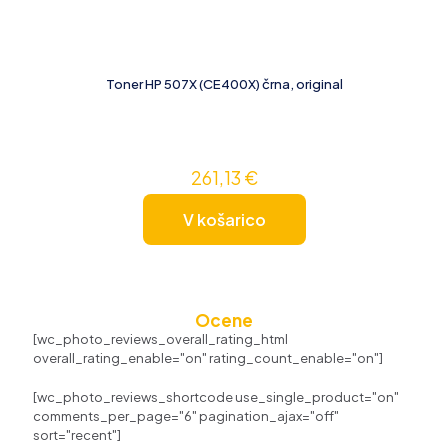
Toner HP 507X (CE400X) črna, original
261,13
€
V košarico
Ocene
[wc_photo_reviews_overall_rating_html
overall_rating_enable="on" rating_count_enable="on"]
[wc_photo_reviews_shortcode use_single_product="on"
comments_per_page="6" pagination_ajax="off"
sort="recent"]