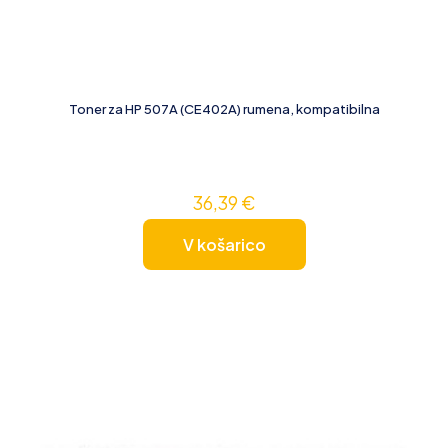
Toner za HP 507A (CE402A) rumena, kompatibilna
36,39
€
V košarico