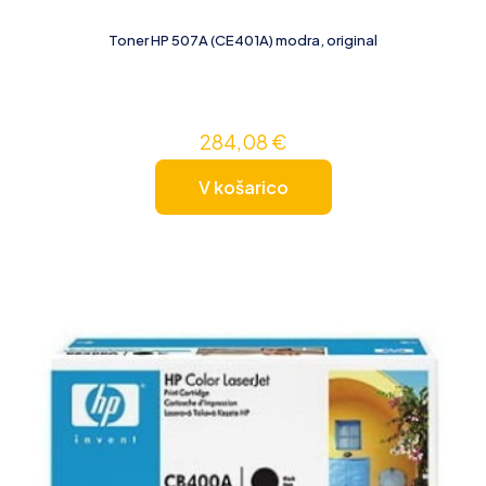
Toner HP 507A (CE401A) modra, original
284,08
€
V košarico