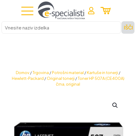
Vnesite
IŠČI
naziv
izdelka
Domov
/
Trgovina
/
Potrošni material
/
Kartuše in tonerji
/
Hewlett-Packard
/
Original tonerji
/
Toner HP 507A (CE400A)
črna, original