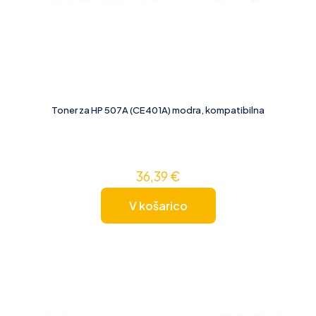
Toner za HP 507A (CE401A) modra, kompatibilna
36,39
€
V košarico