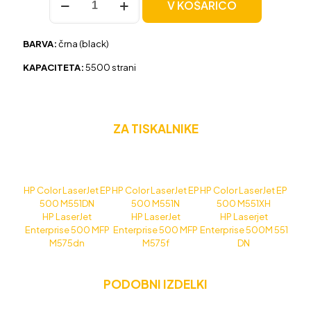
V KOŠARICO
HP
507A
(CE400A)
BARVA:
črna (black)
črna,
original
KAPACITETA:
5500 strani
količina
ZA TISKALNIKE
HP Color LaserJet EP
HP Color LaserJet EP
HP Color LaserJet EP
500 M551DN
500 M551N
500 M551XH
HP LaserJet
HP LaserJet
HP Laserjet
Enterprise 500 MFP
Enterprise 500 MFP
Enterprise 500M 551
M575dn
M575f
DN
PODOBNI IZDELKI