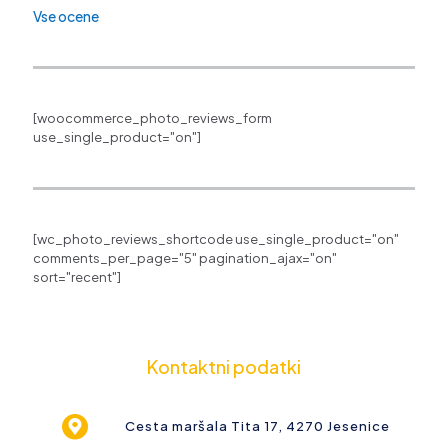
Vse ocene
[woocommerce_photo_reviews_form
use_single_product="on"]
[wc_photo_reviews_shortcode use_single_product="on"
comments_per_page="5" pagination_ajax="on"
sort="recent"]
Kontaktni podatki
Cesta maršala Tita 17, 4270 Jesenice