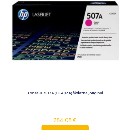
Toner HP 507A (CE403A) škrlatna, original
284,08
€