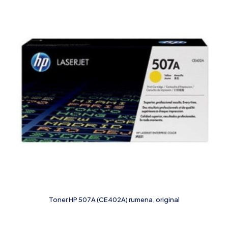
Toner HP 507A (CE402A) rumena, original