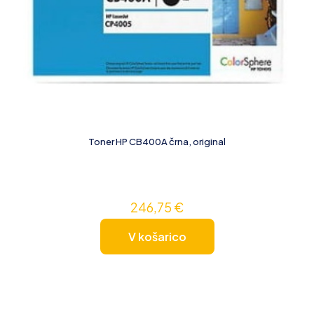
Toner HP CB400A črna, original
246,75
€
V košarico