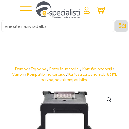
Vnesite
IŠČI
naziv
izdelka
Domov
/
Trgovina
/
Potrošni material
/
Kartuše in tonerji
/
Canon
/
Kompatibilne kartuše
/
Kartuša za Canon CL-561XL
barvna, nova kompatibilna