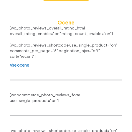
Ocene
[wc_photo_reviews_overall_rating_html
overall_rating_enable="on" rating_count_enable="on"]
[wc_photo_reviews_shortcode use_single_product="on"
comments_per_page="6" pagination_ajax="off"
sort="recent"]
Vse ocene
[woocommerce_photo_reviews_form
use_single_product="on"]
[wc_photo_reviews_shortcode use_single_product="on"