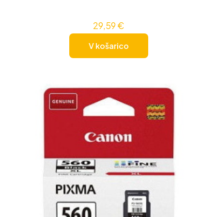
29,59
€
V košarico