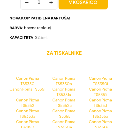
V KOŠARICO
za
Canon
CL-
NOVA KOMPATIBILNA KARTUŠA!
561XL
barvna,
BARVA:
barvna (colour)
nova
kompatibilna
KAPACITETA:
22,5 ml.
količina
ZA TISKALNIKE
Canon Pixma
Canon Pixma
Canon Pixma
TS5350
TS5350a
TS5350i
Canon Pixma TS5351
Canon Pixma
Canon Pixma
TS5351a
TS5351i
Canon Pixma
Canon Pixma
Canon Pixma
TS5352
TS5352a
TS5353
Canon Pixma
Canon Pixma
Canon Pixma
TS5353a
TS5355
TS5355a
Canon Pixma
Canon Pixma
Canon Pixma
TS7450
TS7450a
TS7450i