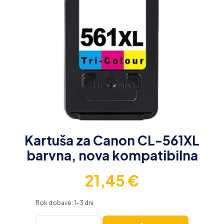
Kartuša za Canon CL-561XL
barvna, nova kompatibilna
21,45
€
Rok dobave: 1-3 dni
Kartuša