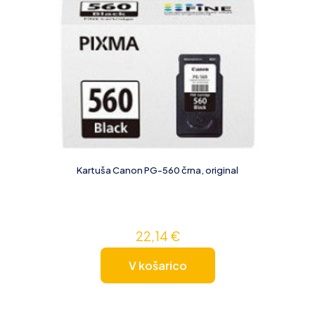
Kartuša Canon PG-560 črna, original
22,14
€
V košarico