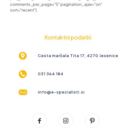
comments_per_page="5" pagination_ajax="on"
sort="recent"]
Kontaktni podatki
Cesta maršala Tita 17, 4270 Jesenice
031 364 184
info@e-specialisti.si