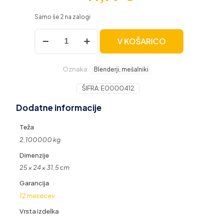
Samo še 2 na zalogi
Adler
V KOŠARICO
mešalnik
s
posodo
Oznaka:
300W
Blenderji, mešalniki
količina
ŠIFRA:
E0000412
Dodatne informacije
Teža
2,100000 kg
Dimenzije
25 × 24 × 31,5 cm
Garancija
12 mesecev
Vrsta izdelka