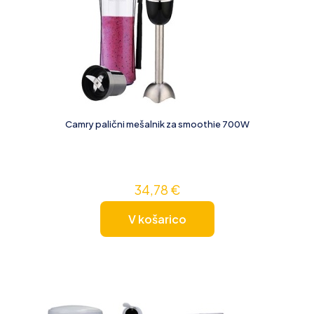
Camry palični mešalnik za smoothie 700W
34,78
€
V košarico