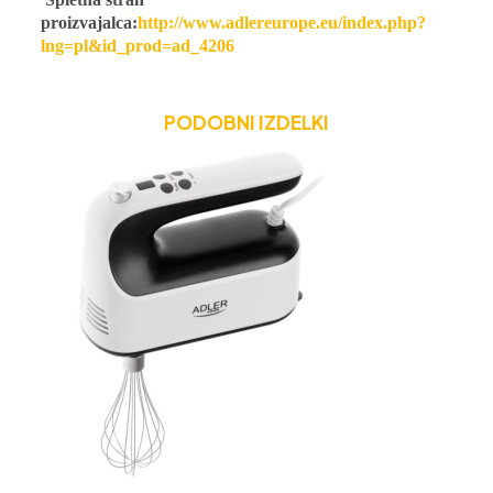
proizvajalca:
http://www.adlereurope.eu/index.php?
lng=pl&id_prod=ad_4206
PODOBNI IZDELKI