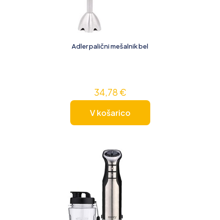
Adler palični mešalnik bel
34,78
€
V košarico