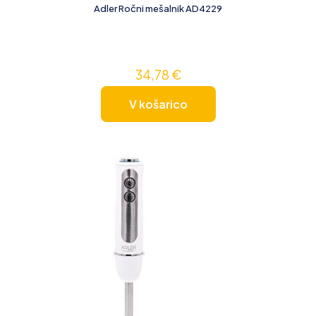
Adler Ročni mešalnik AD4229
34,78
€
V košarico