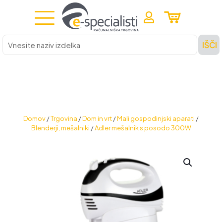
Vnesite
IŠČI
naziv
izdelka
Domov
/
Trgovina
/
Dom in vrt
/
Mali gospodinjski aparati
/
Blenderji, mešalniki
/
Adler mešalnik s posodo 300W