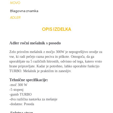
NOVO
Blagovna znamka
ADLER
OPIS IZDELKA
Adler ročni mešalnik s posodo
Zelo priročen mešalnik z močjo 300W je nepogrešljivo orodje za
vse, ki radi pečejo razna peciva in piškote. Omogoča, da ga
uporabljate na 5 različnih hitrostih, odvisno od tega, katero vrsto
hrane pripravljate. Kadar je potrebno, lahko uporabite funkcijo
TURBO. Mešalnik je praktičen in zanesljiv.
Tehnične specifikacije:
-moč 300 W
-5 stopenj
-gumb TURBO
-dva različna nastavka za mešanje
-dodatno: Posoda
Spletna stran