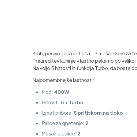
Kruh, pecivo, pica ali torta … z mešalnikom za
Preureditev kuhinje v lastno pekarno bo veliko l
Na voljo 5 hitrosti in funkcija Turbo, da boste 
Najpomembnejše lastnosti:
Moč:
400W
Hitrosti:
5 + Turbo
Izmet pribora:
S pritiskom na tipko
Palice za gnetenje:
2
Mešalne palice:
2