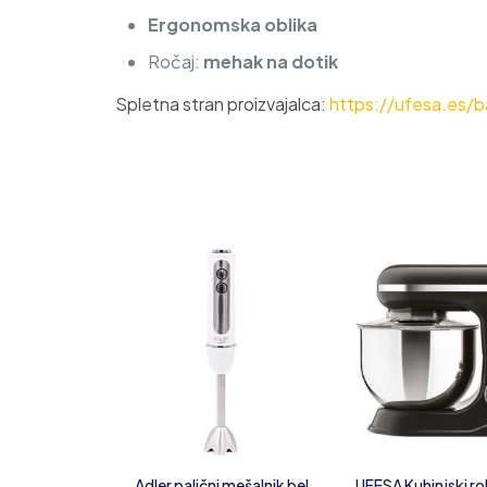
Ergonomska oblika
Ročaj:
mehak na dotik
Spletna stran proizvajalca:
https://ufesa.es
Adler palični mešalnik bel
UFESA Kuhinjski r