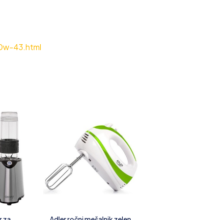
0w-43.html
r za
Adler ročni mešalnik zelen