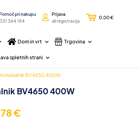
Pomoč pri nakupu
Prijava
0,00
€
031 364 184
ali registracija
Dom in vrt
Trgovina
ava spletnih strani
čni mešalnik BV4650 400W
alnik BV4650 400W
,78
€