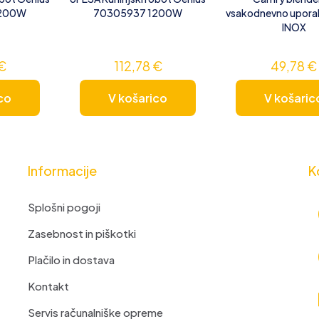
1200W
70305937 1200W
vsakodnevno upor
INOX
€
112,78
€
49,78
€
co
V košarico
V košaric
Informacije
K
Splošni pogoji
Zasebnost in piškotki
Plačilo in dostava
Kontakt
Servis računalniške opreme