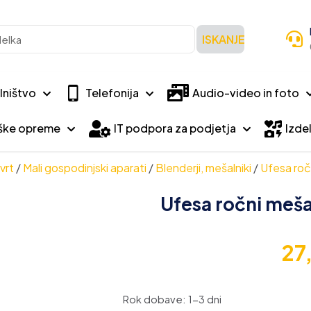
ISKANJE
lništvo
Telefonija
Audio-video in foto
iške opreme
IT podpora za podjetja
Izdel
vrt
/
Mali gospodinjski aparati
/
Blenderji, mešalniki
/
Ufesa ro
Ufesa ročni meš
27
Rok dobave: 1-3 dni