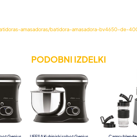
/batidoras-amasadoras/batidora-amasadora-bv4650-de-40
PODOBNI IZDELKI
obot Genius
UFESA Kuhinjski robot Genius
Camry blende