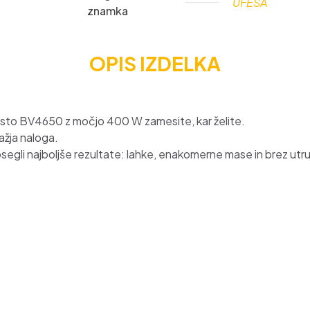
UFESA
znamka
OPIS IZDELKA
 testo BV4650 z močjo 400 W zamesite, kar želite.
ažja naloga.
dosegli najboljše rezultate: lahke, enakomerne mase in brez utru