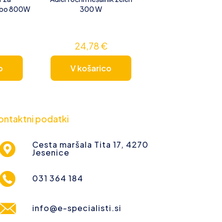
abo 800W
300 W
24,78
€
o
V košarico
ontaktni podatki
Cesta maršala Tita 17, 4270
Jesenice
031 364 184
info@e-specialisti.si