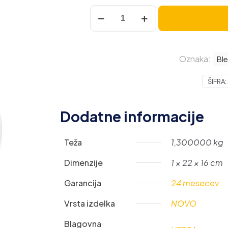
Ufesa
ročni
mešalnik
BV4650
Oznaka:
400W
Ble
količina
ŠIFRA:
Dodatne informacije
Teža
1,300000 kg
Dimenzije
1 × 22 × 16 cm
Garancija
24 mesecev
Vrsta izdelka
NOVO
Blagovna