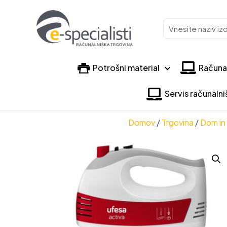
Vnesite
naziv
izdelka
Potrošni material
Računa
Servis računaln
Domov
/
Trgovina
/
Dom in 