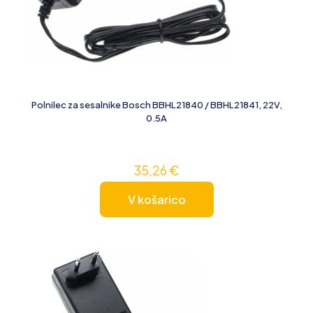
Polnilec za sesalnike Bosch BBHL21840 / BBHL21841, 22V,
0.5A
35,26
€
V košarico