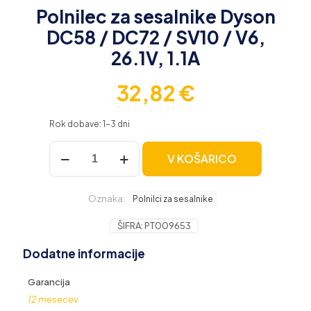
Polnilec za sesalnike Dyson
DC58 / DC72 / SV10 / V6,
26.1V, 1.1A
32,82
€
Rok dobave: 1-3 dni
Polnilec
V KOŠARICO
za
sesalnike
Dyson
Oznaka:
DC58
Polnilci za sesalnike
/
DC72
ŠIFRA:
PT009653
/
Dodatne informacije
SV10
/
V6,
Garancija
26.1V,
12 mesecev
1.1A