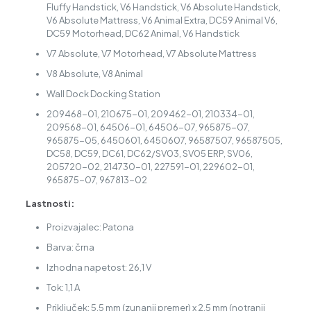
Fluffy Handstick, V6 Handstick, V6 Absolute Handstick,
V6 Absolute Mattress, V6 Animal Extra, DC59 Animal V6,
DC59 Motorhead, DC62 Animal, V6 Handstick
V7 Absolute, V7 Motorhead, V7 Absolute Mattress
V8 Absolute, V8 Animal
Wall Dock Docking Station
209468-01, 210675-01, 209462-01, 210334-01,
209568-01, 64506-01, 64506-07, 965875-07,
965875-05, 6450601, 6450607, 96587507, 96587505,
DC58, DC59, DC61, DC62/SV03, SV05 ERP, SV06,
205720-02, 214730-01, 227591-01, 229602-01,
965875-07, 967813-02
Lastnosti:
Proizvajalec: Patona
Barva: črna
Izhodna napetost: 26,1 V
Tok: 1,1 A
Priključek: 5,5 mm (zunanji premer) x 2,5 mm (notranji