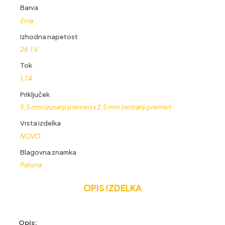
količina
Barva
črna
Izhodna napetost
26,1 V
Tok
1,1 A
Priključek
5,5 mm (zunanji premer) x 2,5 mm (notranji premer)
Vrsta izdelka
NOVO
Blagovna znamka
Patona
OPIS IZDELKA
Opis: