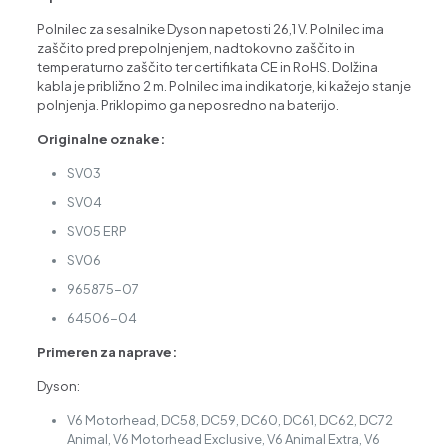
Polnilec za sesalnike Dyson napetosti 26,1 V. Polnilec ima
zaščito pred prepolnjenjem, nadtokovno zaščito in
temperaturno zaščito ter certifikata CE in RoHS. Dolžina
kabla je približno 2 m. Polnilec ima indikatorje, ki kažejo stanje
polnjenja. Priklopimo ga neposredno na baterijo.
Originalne oznake:
SV03
SV04
SV05 ERP
SV06
965875-07
64506-04
Primeren za naprave:
Dyson:
V6 Motorhead, DC58, DC59, DC60, DC61, DC62, DC72
Animal, V6 Motorhead Exclusive, V6 Animal Extra, V6