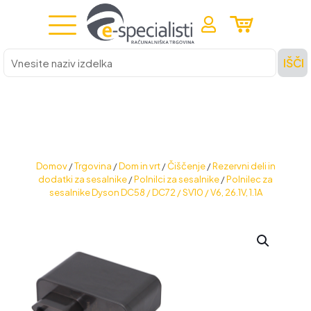
Vnesite
IŠČI
naziv
izdelka
Domov
/
Trgovina
/
Dom in vrt
/
Čiščenje
/
Rezervni deli in
dodatki za sesalnike
/
Polnilci za sesalnike
/
Polnilec za
sesalnike Dyson DC58 / DC72 / SV10 / V6, 26.1V, 1.1A