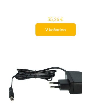
35,26
€
V košarico