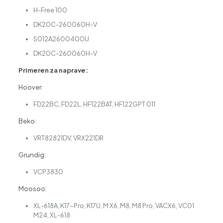
H-Free 100
DK20C-260060H-V
S012A2600400U
DK20C-260060H-V
Primeren za naprave:
Hoover:
FD22BC, FD22L, HF122BAT, HF122GPT 011
Beko:
VRT82821DV, VRX221DR
Grundig:
VCP3830
Moosoo:
XL-618A, K17-Pro, K17U, M X6, M8, M8 Pro, VACX6, VC01
M24, XL-618