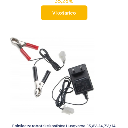
35,26
€
V košarico
Polnilec za robotske kosilnice Husqvarna, 13,6V-14,7V / 1A