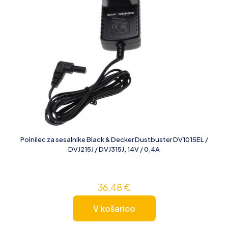
Polnilec za sesalnike Black & Decker Dustbuster DV1015EL /
DVJ215J / DVJ315J, 14V / 0,4A
36,48
€
V košarico