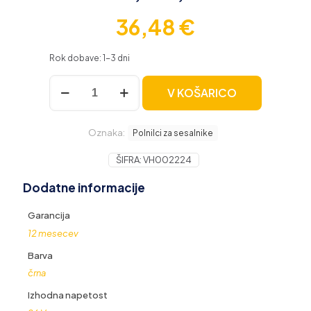
36,48
€
Rok dobave: 1-3 dni
Polnilec
V KOŠARICO
za
sesalnike
Hoover
Oznaka:
FD22BC
Polnilci za sesalnike
/
FD22L
ŠIFRA:
VH002224
/
Dodatne informacije
HF122BAT,
15.6W,
26V,
Garancija
0.6A
12 mesecev
količina
Barva
črna
Izhodna napetost