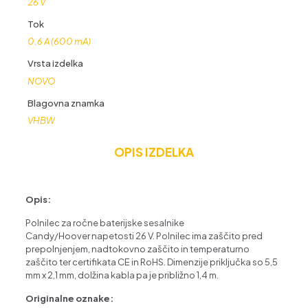
26 V
Tok
0,6 A (600 mA)
Vrsta izdelka
NOVO
Blagovna znamka
VHBW
OPIS IZDELKA
Opis:
Polnilec za ročne baterijske sesalnike
Candy/Hoover napetosti 26 V. Polnilec ima zaščito pred
prepolnjenjem, nadtokovno zaščito in temperaturno
zaščito ter certifikata CE in RoHS. Dimenzije priključka so 5,5
mm x 2,1 mm, dolžina kabla pa je približno 1,4 m.
Originalne oznake: