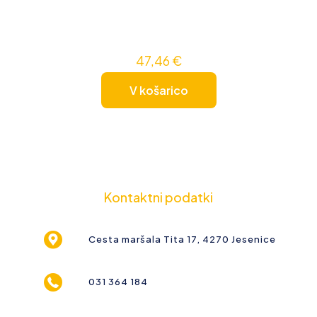
47,46
€
V košarico
Kontaktni podatki
Cesta maršala Tita 17, 4270 Jesenice
031 364 184