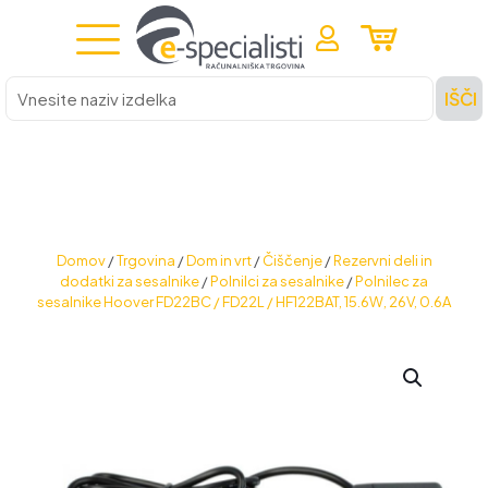
Vnesite
IŠČI
naziv
izdelka
Domov
/
Trgovina
/
Dom in vrt
/
Čiščenje
/
Rezervni deli in
dodatki za sesalnike
/
Polnilci za sesalnike
/
Polnilec za
sesalnike Hoover FD22BC / FD22L / HF122BAT, 15.6W, 26V, 0.6A