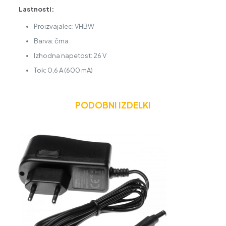
Lastnosti:
Proizvajalec: VHBW
Barva: črna
Izhodna napetost: 26 V
Tok: 0,6 A (600 mA)
PODOBNI IZDELKI