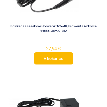
Polnilec za sesalnike Hoover ATN264R / Rowenta Air Force
RH856, 36V, 0.25A
27,94
€
V košarico