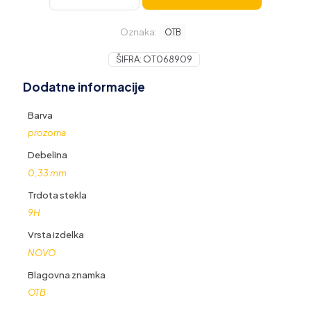
steklo
za
Oznaka:
Samsung
OTB
Galaxy
A21s
ŠIFRA:
OT068909
količina
Dodatne informacije
Barva
prozorna
Debelina
0,33 mm
Trdota stekla
9H
Vrsta izdelka
NOVO
Blagovna znamka
OTB