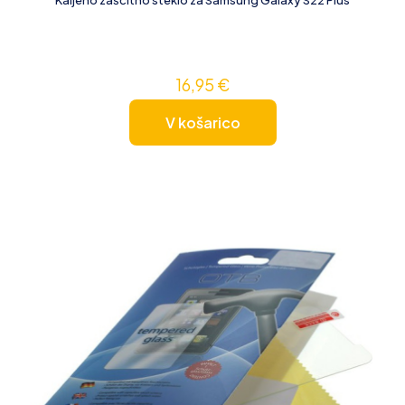
16,95
€
V košarico