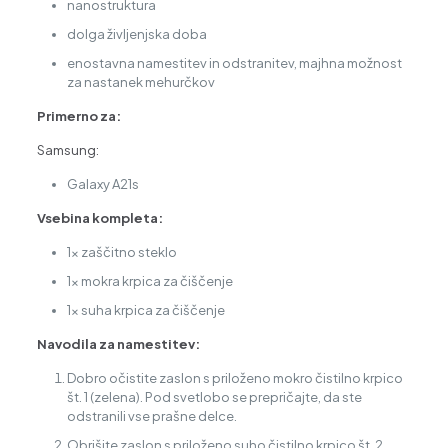
nanostruktura
dolga življenjska doba
enostavna namestitev in odstranitev, majhna možnost
za nastanek mehurčkov
Primerno za:
Samsung:
Galaxy A21s
Vsebina kompleta:
1x zaščitno steklo
1x mokra krpica za čiščenje
1x suha krpica za čiščenje
Navodila za namestitev:
Dobro očistite zaslon s priloženo mokro čistilno krpico
št. 1 (zelena). Pod svetlobo se prepričajte, da ste
odstranili vse prašne delce.
Obrišite zaslon s priloženo suho čistilno krpico št. 2