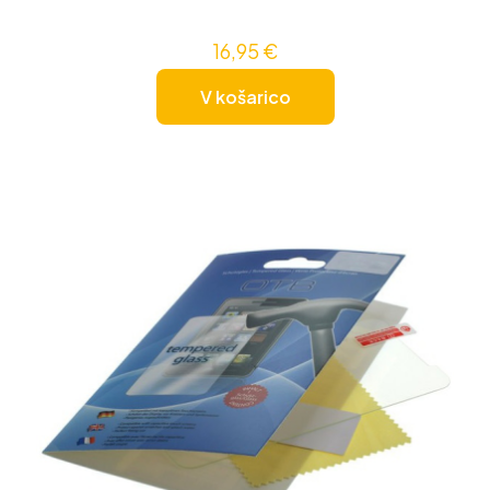
16,95
€
V košarico