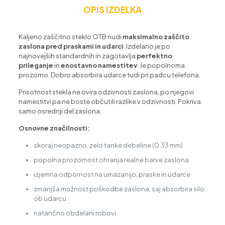
OPIS IZDELKA
Kaljeno zaščitno steklo OTB nudi
maksimalno zaščito
zaslona pred praskami in udarci
. Izdelano je po
najnovejših standardnih in zagotavlja
perfektno
prileganje
in
enostavno namestitev
. Je popolnoma
prozorno. Dobro absorbira udarce tudi pri padcu telefona.
Prisotnost stekla ne ovira odzivnosti zaslona, po njegovi
namestitvi pa ne boste občutili razlike v odzivnosti. Pokriva
samo osrednji del zaslona.
Osnovne značilnosti:
skoraj neopazno, zelo tanke debeline (0,33 mm)
popolna prozornost ohranja realne barve zaslona
izjemna odpornost na umazanijo, praske in udarce
zmanjša možnost poškodbe zaslona, saj absorbira silo
ob udarcu
natančno obdelani robovi