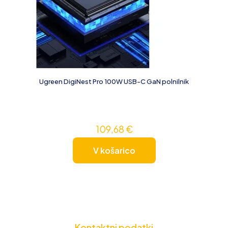
Ugreen DigiNest Pro 100W USB-C GaN polnilnik
109,68
€
V košarico
Kontaktni podatki