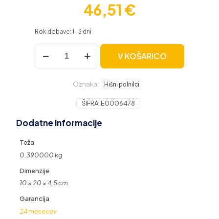
46,51
€
Rok dobave: 1-3 dni
Icybox
V KOŠARICO
IB-
PS101-
PD
Oznaka:
USB-
Hišni polnilci
C
Power
ŠIFRA:
E0006478
Delivery
Dodatne informacije
90W
hitri
polnilnik
Teža
količina
0,390000 kg
Dimenzije
10 × 20 × 4,5 cm
Garancija
24 mesecev