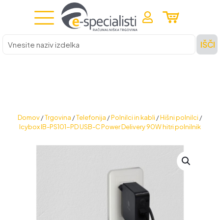
Vnesite
IŠČI
naziv
izdelka
Domov
/
Trgovina
/
Telefonija
/
Polnilci in kabli
/
Hišni polnilci
/
Icybox IB-PS101-PD USB-C Power Delivery 90W hitri polnilnik