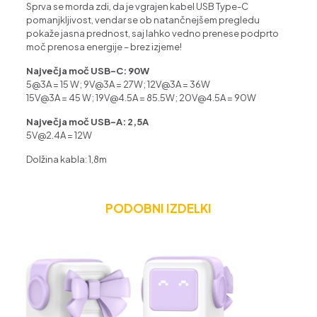
Sprva se morda zdi, da je vgrajen kabel USB Type-C
pomanjkljivost, vendar se ob natančnejšem pregledu
pokaže jasna prednost, saj lahko vedno prenese podprto
moč prenosa energije – brez izjeme!
Največja moč USB-C: 90W
5@3A = 15 W; 9V@3A = 27W; 12V@3A = 36W
15V@3A = 45 W; 19V@4.5A = 85.5W; 20V@4.5A = 90W
Največja moč USB-A: 2,5A
5V@2.4A = 12W
Dolžina kabla: 1,8m
PODOBNI IZDELKI