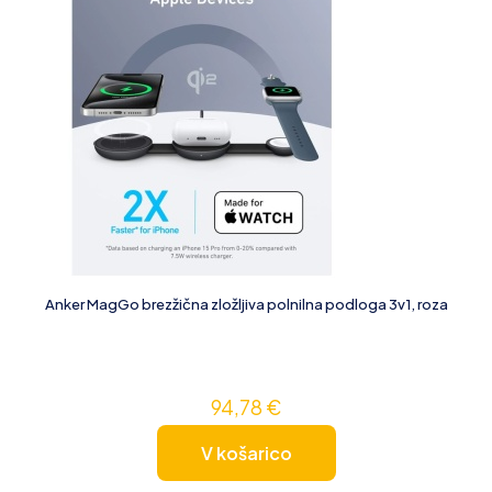
Anker MagGo brezžična zložljiva polnilna podloga 3v1, roza
94,78
€
V košarico