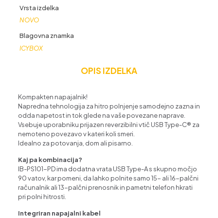
Vrsta izdelka
NOVO
Blagovna znamka
ICYBOX
OPIS IZDELKA
Kompakten napajalnik!
Napredna tehnologija za hitro polnjenje samodejno zazna in
odda napetost in tok glede na vaše povezane naprave.
Vsebuje uporabniku prijazen reverzibilni vtič USB Type-C® za
nemoteno povezavo v kateri koli smeri.
Idealno za potovanja, dom ali pisarno.
Kaj pa kombinacija?
IB-PS101-PD ima dodatna vrata USB Type-A s skupno močjo
90 vatov, kar pomeni, da lahko polnite samo 15- ali 16-palčni
računalnik ali 13-palčni prenosnik in pametni telefon hkrati
pri polni hitrosti.
Integriran napajalni kabel