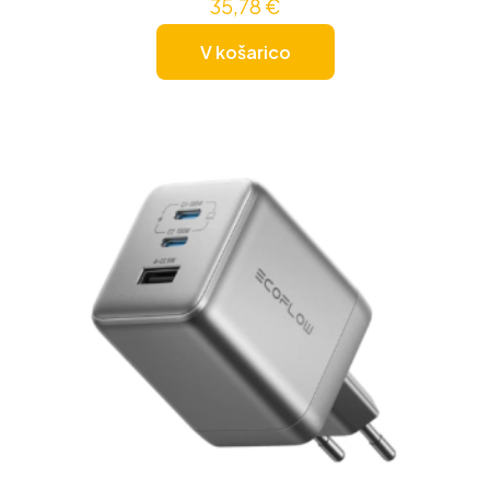
35,78
€
V košarico