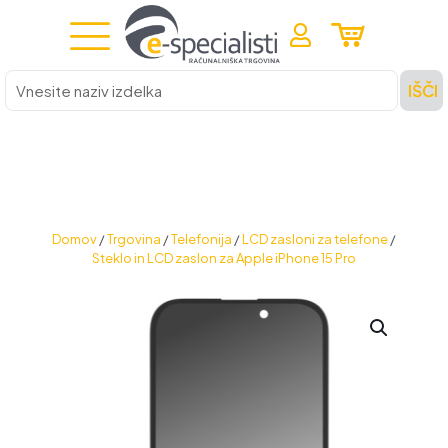
Vnesite
IŠČI
naziv
izdelka
Domov
/
Trgovina
/
Telefonija
/
LCD zasloni za telefone
/
Steklo in LCD zaslon za Apple iPhone 15 Pro