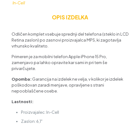
In-Cell
OPIS IZDELKA
Odličen komplet vsebuje sprednji del telefona (steklo in LCD
Retina zaslon) po zasnovi proizvajalca MPS, ki zagotavlja
vrhunsko kvaliteto.
Primeren je za mobilni telefon Apple iPhone 15 Pro,
zamenjavo pa lahko opravite kar sami in pri tem še
privarčujete.
Opomba:
Garancija na izdelek ne velja, v kolikor je izdelek
poškodovan zaradi menjave, opravljene s strani
nepooblaščene osebe.
Lastnosti:
Proizvajalec: In-Cell
Zaslon: 6,1"