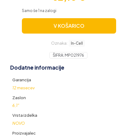
Samo še 1 na zalogi
V KOŠARICO
Oznaka:
In-Cell
ŠIFRA:
MP021976
Dodatne informacije
Garancija
12 mesecev
Zaslon
6,1"
Vrsta izdelka
NOVO
Proizvajalec