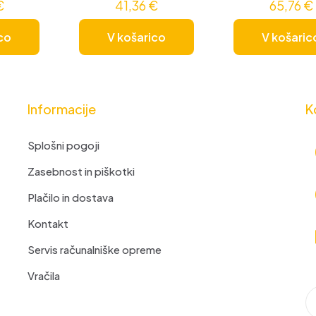
€
41,36
€
65,76
€
co
V košarico
V košaric
Informacije
K
Splošni pogoji
Zasebnost in piškotki
Plačilo in dostava
Kontakt
Servis računalniške opreme
Vračila