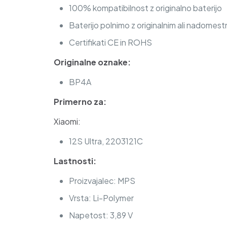
100% kompatibilnost z originalno baterijo
Baterijo polnimo z originalnim ali nadomest
Certifikati CE in ROHS
Originalne oznake:
BP4A
Primerno za:
Xiaomi:
12S Ultra, 2203121C
Lastnosti:
Proizvajalec: MPS
Vrsta: Li-Polymer
Napetost: 3,89 V