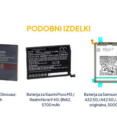
PODOBNI IZDELKI
 Dinosaur,
Baterija za Xiaomi Poco M3 /
Baterija za Samsun
h
Redmi Note 9 4G, BN62,
A32 5G / A42 5G /
5700 mAh
originalna, 500