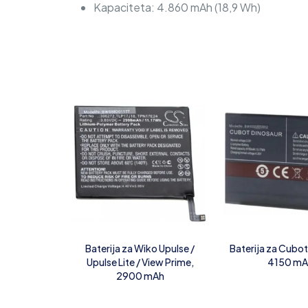
Kapaciteta: 4.860 mAh (18,9 Wh)
Baterija za Wiko Upulse /
Baterija za Cubot
Upulse Lite / View Prime,
4150 mA
2900 mAh