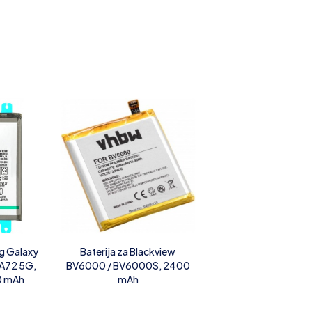
g Galaxy
Baterija za Blackview
 A72 5G,
BV6000 / BV6000S, 2400
0 mAh
mAh