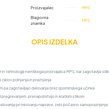
Proizvajalec
MPS
Blagovna
MPS
znamka
OPIS IZDELKA
 in tehnologiji nemškega proizvajalca MPS, kar zagotavlja odli
iklov polnjenja in praznjenja
nem pa zagotavljajo delovanje brez spominskega učinka
d pregrevanjem, prenapolnitvijo in kratkim stikom
delovanja pri mirovanju naprave, zelo počasno samopraznjenje