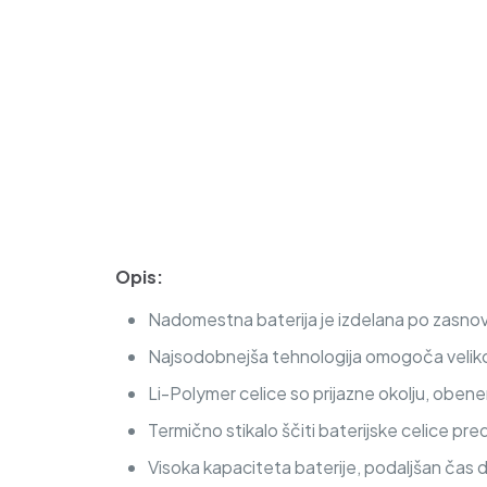
Opis:
Nadomestna baterija je izdelana po zasnovi
Najsodobnejša tehnologija omogoča veliko c
Li-Polymer celice so prijazne okolju, obe
Termično stikalo ščiti baterijske celice pre
Visoka kapaciteta baterije, podaljšan čas 