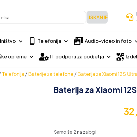
ISKANJE
lništvo
Telefonija
Audio-video in foto
iške opreme
IT podpora za podjetja
Izdel
/
Telefonija
/
Baterije za telefone
/
Baterija za Xiaomi 12S Ul
Baterija za Xiaomi 12
32
Samo še 2 na zalogi