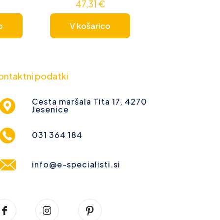
47,31
€
o
V košarico
ontaktni podatki
Cesta maršala Tita 17, 4270
Jesenice
031 364 184
info@e-specialisti.si