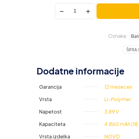
Baterija
za
Xiaomi
12S
Oznaka:
Ultra,
Bat
BP4A,
ŠIFRA:
4860
mAh
količina
Dodatne informacije
Garancija
12 mesecev
Vrsta
Li-Polymer
Napetost
3,89 V
Kapaciteta
4.860 mAh (18
Vrsta izdelka
NOVO