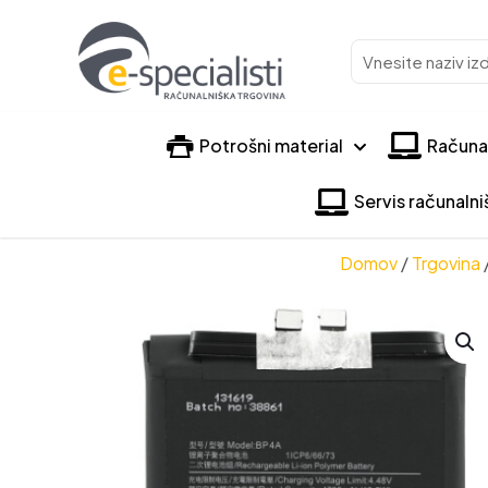
Vnesite
naziv
izdelka
Potrošni material
Računa
Servis računaln
Domov
/
Trgovina