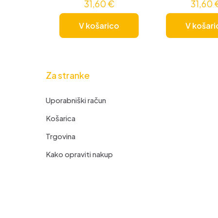
31,60
€
31,60
V košarico
V košari
Za stranke
Uporabniški račun
Košarica
Trgovina
Kako opraviti nakup