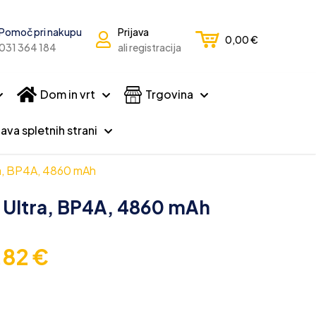
Pomoč pri nakupu
Prijava
0,00
€
031 364 184
ali registracija
Dom in vrt
Trgovina
ava spletnih strani
tra, BP4A, 4860 mAh
S Ultra, BP4A, 4860 mAh
,82
€