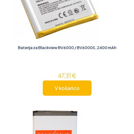
Baterija za Blackview BV6000 / BV6000S, 2400 mAh
47,31
€
V košarico