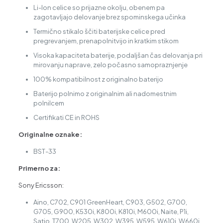
Li-Ion celice so prijazne okolju, obenem pa
zagotavljajo delovanje brez spominskega učinka
Termično stikalo ščiti baterijske celice pred
pregrevanjem, prenapolnitvijo in kratkim stikom
Visoka kapaciteta baterije, podaljšan čas delovanja pri
mirovanju naprave, zelo počasno samopraznjenje
100% kompatibilnost z originalno baterijo
Baterijo polnimo z originalnim ali nadomestnim
polnilcem
Certifikati CE in ROHS
Originalne oznake:
BST-33
Primerno za:
Sony Ericsson:
Aino, C702, C901 GreenHeart, C903, G502, G700,
G705, G900, K530i, K800i, K810i, M600i, Naite, P1i,
Satio, T700, W205, W302, W395, W595, W610i, W660i,