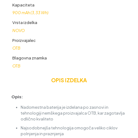
Kapaciteta
900 mAh (3,33 Wh)
Vrsta izdelka
NOVO
Proizvajalec
OTB
Blagovna znamka
OTB
OPIS IZDELKA
Opis:
Nadomestna baterija je izdelana po zasnovi in
tehnologiji nemškega proizvajalca OTB, kar zagotavlja
odlično kvaliteto
Najsodobnejša tehnologija omogoča veliko ciklov
polnjenja in praznjenja