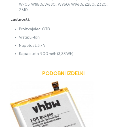
W705, W850i, W880i, W950i, W960i, Z250i, Z320i,
Z610i
Lastnosti:
Proizvajalec: OTB
Vrsta: Li-Ion
Napetost: 3,7 V
Kapaciteta: 900 mAh (3,33 Wh)
PODOBNI IZDELKI