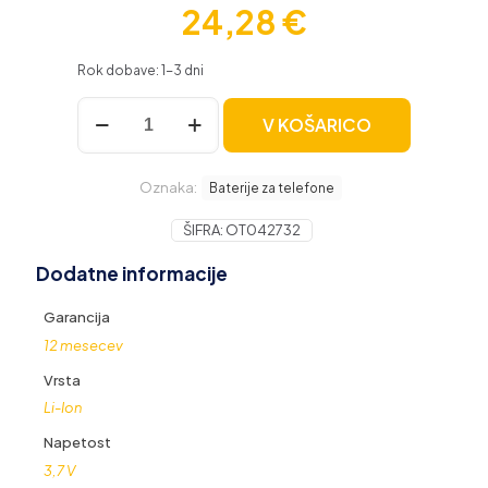
24,28
€
Rok dobave: 1-3 dni
Baterija
V KOŠARICO
za
Sony
Ericsson
Oznaka:
G700
Baterije za telefone
/
K800
ŠIFRA:
OT042732
/
Dodatne informacije
T700
/
W950i,
Garancija
900
12 mesecev
mAh
količina
Vrsta
Li-Ion
Napetost
3,7 V