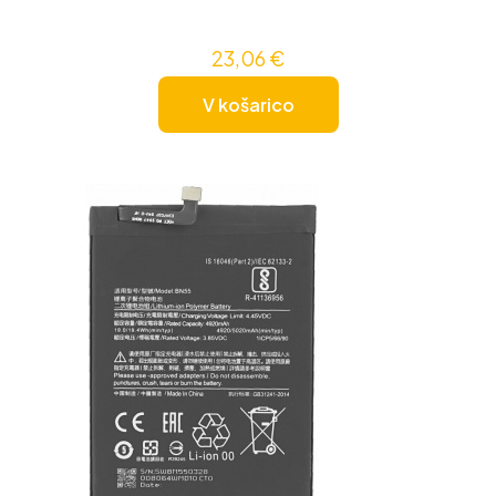
23,06
€
V košarico