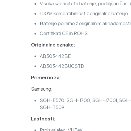
Visoka kapaciteta baterije, podaljšan čas 
100% kompatibilnost z originalno baterijo
Baterijo polnimo z originalnim ali nadomest
Certifikati CE in ROHS
Originalne oznake:
AB503442BE
AB503442BUCSTD
Primerno za:
Samsung:
SGH-E570, SGH-J700, SGH-J700I, SGH-
SGH-T509
Lastnosti:
Proizvajalec: VHBW