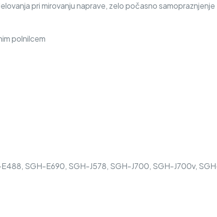
delovanja pri mirovanju naprave, zelo počasno samopraznjenje
nim polnilcem
E488, SGH-E690, SGH-J578, SGH-J700, SGH-J700v, SGH