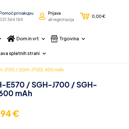
Pomoč pri nakupu
Prijava
0,00
€
031 364 184
ali registracija
Dom in vrt
Trgovina
ava spletnih strani
H-J700 / SGH-J700I, 600 mAh
H-E570 / SGH-J700 / SGH-
 600 mAh
,94
€