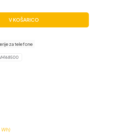
V KOŠARICO
erije za telefone
VH168500
2 Wh)