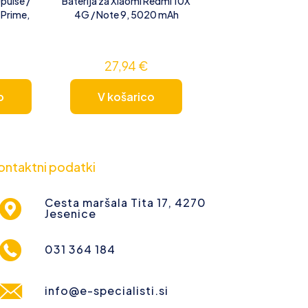
pulse /
Baterija za Xiaomi Redmi 10X
 Prime,
4G / Note 9, 5020 mAh
27,94
€
o
V košarico
ontaktni podatki
Cesta maršala Tita 17, 4270
Jesenice
031 364 184
info@e-specialisti.si