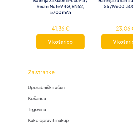
Baterija za Xiaomi Poco M3 /
Baterija za Sams
Redmi Note 9 4G, BN62,
S5 / I9600, 3
5700 mAh
41,36
€
23,06
V košarico
V košari
Za stranke
Uporabniški račun
Košarica
Trgovina
Kako opraviti nakup