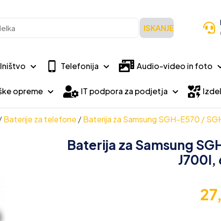
ISKANJE
lništvo
Telefonija
Audio-video in foto
iške opreme
IT podpora za podjetja
Izdel
/
Baterije za telefone
/
Baterija za Samsung SGH-E570 / SG
Baterija za Samsung SG
J700I,
27