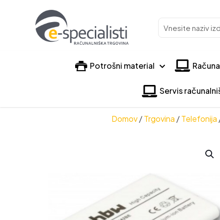
Vnesite
naziv
izdelka
Potrošni material
Računa
Servis računaln
Domov
/
Trgovina
/
Telefonija