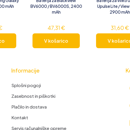
ung Galaxy
Baterija za Blackview
Baterija za Wiko U
000 mAh
BV6000 / BV6000S, 2400
Upulse Lite / View
mAh
2900 mAh
€
47,31
€
31,60
€
co
V košarico
V košaric
Informacije
K
Splošni pogoji
Zasebnost in piškotki
Plačilo in dostava
Kontakt
Servis računalniške opreme