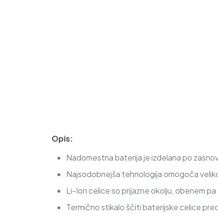
Opis:
Nadomestna baterija je izdelana po zasnovi
Najsodobnejša tehnologija omogoča veliko c
Li-Ion celice so prijazne okolju, obenem p
Termično stikalo ščiti baterijske celice pre