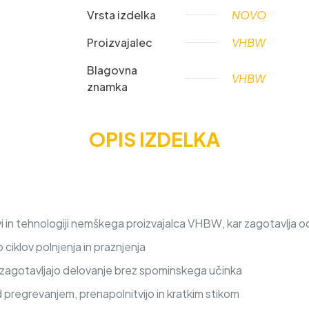
Vrsta izdelka
NOVO
Proizvajalec
VHBW
Blagovna
VHBW
znamka
OPIS IZDELKA
 in tehnologiji nemškega proizvajalca VHBW, kar zagotavlja od
iklov polnjenja in praznjenja
a zagotavljajo delovanje brez spominskega učinka
d pregrevanjem, prenapolnitvijo in kratkim stikom