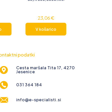
23,06
€
o
V košarico
ontaktni podatki
Cesta maršala Tita 17, 4270
Jesenice
031 364 184
info@e-specialisti.si