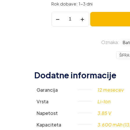
Rok dobave: 1-3 dni
Baterija
za
Samsung
Galaxy
Oznaka:
S7
Bat
Edge
ŠIFRA
/
SM-
G935,
Dodatne informacije
originalna,
3600
Garancija
12 mesecev
mAh
količina
Vrsta
Li-Ion
Napetost
3,85 V
Kapaciteta
3.600 mAh (13