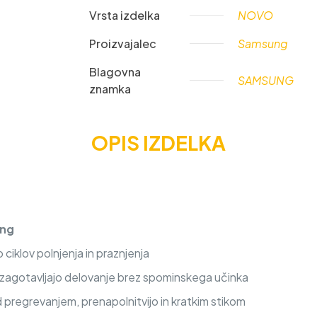
Vrsta izdelka
NOVO
Proizvajalec
Samsung
Blagovna
SAMSUNG
znamka
OPIS IZDELKA
ung
iklov polnjenja in praznjenja
a zagotavljajo delovanje brez spominskega učinka
d pregrevanjem, prenapolnitvijo in kratkim stikom