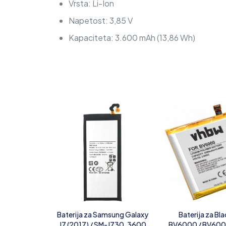
Vrsta: Li-Ion
Napetost: 3,85 V
Kapaciteta: 3.600 mAh (13,86 Wh)
Baterija za Samsung Galaxy
Baterija za Bl
J7 (2017) / SM-J730, 3600
BV6000 / BV600