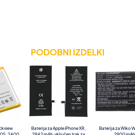
PODOBNI IZDELKI
ackview
Baterija za Apple iPhone XR,
Baterija za Wiko W
0S, 2400
2942 mAh, vključen trak za
2900 mAh