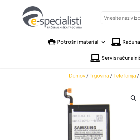
Vnesite
naziv
izdelka
Potrošni material
Računa
Servis računaln
Domov
/
Trgovina
/
Telefonija
/