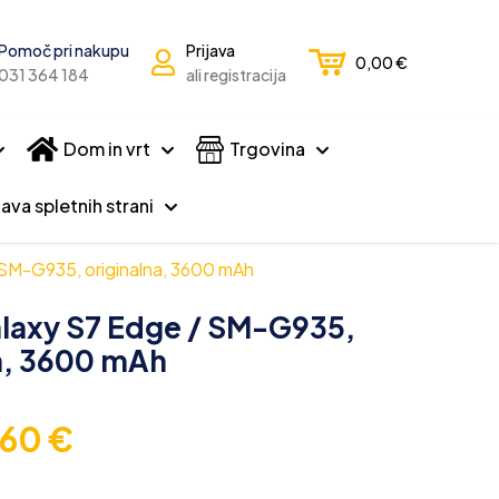
Pomoč pri nakupu
Prijava
0,00
€
031 364 184
ali registracija
Dom in vrt
Trgovina
ava spletnih strani
 SM-G935, originalna, 3600 mAh
alaxy S7 Edge / SM-G935,
a, 3600 mAh
,60
€