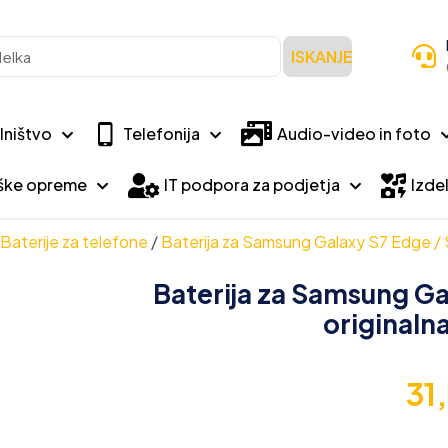
ISKANJE
lništvo
Telefonija
Audio-video in foto
iške opreme
IT podpora za podjetja
Izdel
Baterije za telefone
/
Baterija za Samsung Galaxy S7 Edge /
Baterija za Samsung G
originaln
31