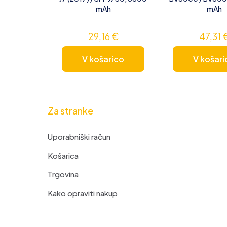
mAh
mAh
29,16
€
47,31
V košarico
V košari
Za stranke
Uporabniški račun
Košarica
Trgovina
Kako opraviti nakup