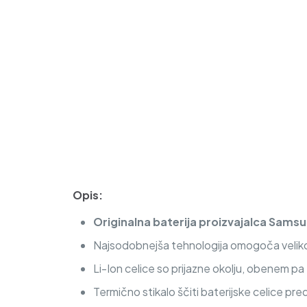
Opis:
Originalna baterija proizvajalca Sams
Najsodobnejša tehnologija omogoča veliko c
Li-Ion celice so prijazne okolju, obenem p
Termično stikalo ščiti baterijske celice pre