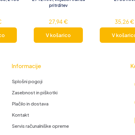
pritrditev
€
27,94
€
35,26
€
co
V košarico
V košaric
Informacije
K
Splošni pogoji
Zasebnost in piškotki
Plačilo in dostava
Kontakt
Servis računalniške opreme