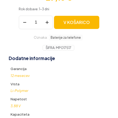
Rok dobave: 1-3 dni
Baterija
V KOŠARICO
za
Samsung
Galaxy
Oznaka:
S21
Baterije za telefone
5G
/
ŠIFRA:
MP017517
SM-
Dodatne informacije
G991,
4000
mAh
Garancija
količina
12 mesecev
Vrsta
Li-Polymer
Napetost
3,88 V
Kapaciteta