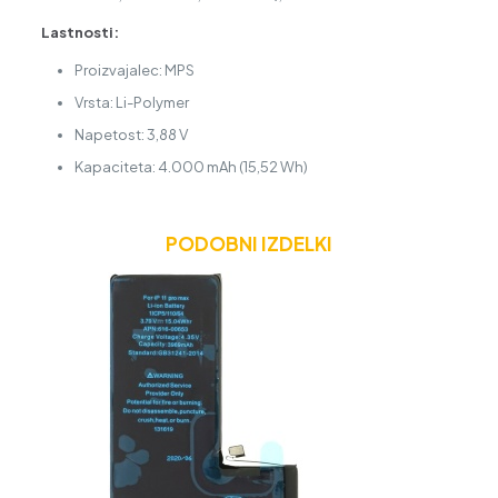
Lastnosti:
Proizvajalec: MPS
Vrsta: Li-Polymer
Napetost: 3,88 V
Kapaciteta: 4.000 mAh (15,52 Wh)
PODOBNI IZDELKI