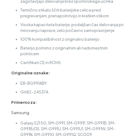
zagotavljajo delovanje brez spominskega učinka
Termično stikalo ščiti baterijske celice pred
pregrevanjem, prenapolnitvijo in kratkim stikom
Visoka kapaciteta baterije, podaljšan čas delovanja pri
mirovanju naprave, zelo počasno samopraznjenje
100% kompatibilnost z originalno baterijo
Baterijo polnimo z originalnim ali nadomestnim
polnilcem
Certifikati CE in ROHS
Originalne oznake:
EB-BG991ABY
GH82-24537A
Primerno za:
Samsung:
Galaxy S21 5G, SM-G991, SM-G991F, SM-G991B, SM-
G991B/DS, SM-G991U, SM-G991U1, SM-G991W, SM-
G991N, SM-G9910, SM-G991Q, SCG09