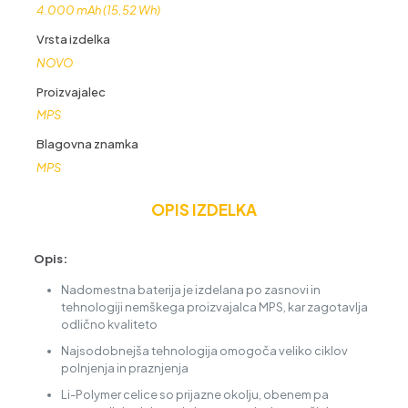
4.000 mAh (15,52 Wh)
Vrsta izdelka
NOVO
Proizvajalec
MPS
Blagovna znamka
MPS
OPIS IZDELKA
Opis:
Nadomestna baterija je izdelana po zasnovi in
tehnologiji nemškega proizvajalca MPS, kar zagotavlja
odlično kvaliteto
Najsodobnejša tehnologija omogoča veliko ciklov
polnjenja in praznjenja
Li-Polymer celice so prijazne okolju, obenem pa