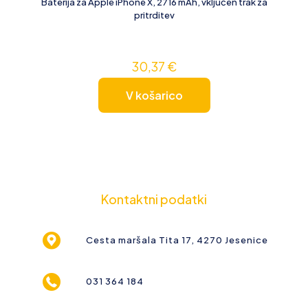
Baterija za Apple iPhone X, 2716 mAh, vključen trak za
pritrditev
30,37
€
V košarico
Kontaktni podatki
Cesta maršala Tita 17, 4270 Jesenice
031 364 184